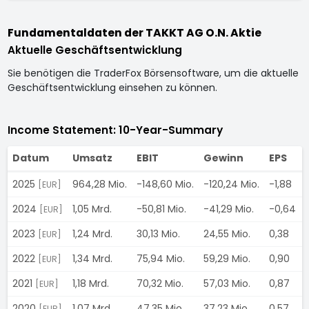
Fundamentaldaten der TAKKT AG O.N. Aktie
Aktuelle Geschäftsentwicklung
Sie benötigen die TraderFox Börsensoftware, um die aktuelle
Geschäftsentwicklung einsehen zu können.
Income Statement: 10-Year-Summary
Datum
Umsatz
EBIT
Gewinn
EPS
2025
964,28 Mio.
-148,60 Mio.
-120,24 Mio.
-1,88
[EUR]
2024
1,05 Mrd.
-50,81 Mio.
-41,29 Mio.
-0,64
[EUR]
2023
1,24 Mrd.
30,13 Mio.
24,55 Mio.
0,38
[EUR]
2022
1,34 Mrd.
75,94 Mio.
59,29 Mio.
0,90
[EUR]
2021
1,18 Mrd.
70,32 Mio.
57,03 Mio.
0,87
[EUR]
2020
1,07 Mrd.
47,35 Mio.
37,23 Mio.
0,57
[EUR]