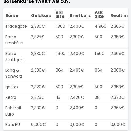
Börsenkurse TAKKT AG O.N.
Bid
Ask
Börse
Geldkurs
Briefkurs
Realtime
Size
Size
Tradegate
2,330€
1.300
2,400€
4.960
2,365€
Börse
2,325€
500
2,390€
500
2,358€
Frankfurt
Börse
2,330€
1.600
2,400€
1.500
2,365€
Stuttgart
Lang &
2,330€
864
2,405€
864
2,368€
Schwarz
gettex
2,320€
500
2,395€
500
2,358€
Xetra
2,325€
115
2,420€
38
2,373€
Echtzeit
2,330€
0
2,400€
0
2,365€
Euro
Bats EU
0,000€
0
0,000€
0
0,000€