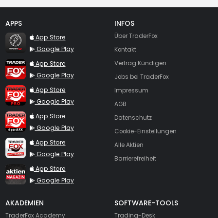
APPS
INFOS
TraderFox Flash
Über TraderFox
App Store
Google Play
Kontakt
TraderFox App
App Store
Vertrag Kündigen
Google Play
Jobs bei TraderFox
TraderFox Pro
App Store
Impressum
Google Play
AGB
TraderFox dpa-AFX ProFeed
App Store
Datenschutz
Google Play
Cookie-Einstellungen
TraderFox Live Trading
App Store
Alle Aktien
Google Play
Barrierefreiheit
TraderFox aktien Magazin
App Store
Google Play
AKADEMIEN
SOFTWARE-TOOLS
TraderFox Academy
Trading-Desk