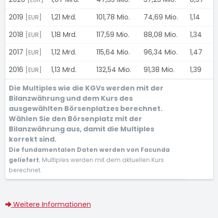
2019
1,21 Mrd.
101,78 Mio.
74,69 Mio.
1,14
[EUR]
2018
1,18 Mrd.
117,59 Mio.
88,08 Mio.
1,34
[EUR]
2017
1,12 Mrd.
115,64 Mio.
96,34 Mio.
1,47
[EUR]
2016
1,13 Mrd.
132,54 Mio.
91,38 Mio.
1,39
[EUR]
Die Multiples wie die KGVs werden mit der
Bilanzwährung und dem Kurs des
ausgewählten Börsenplatzes berechnet.
Wählen Sie den Börsenplatz mit der
Bilanzwährung aus, damit die Multiples
korrekt sind.
Die fundamentalen Daten werden von Facunda
geliefert
; Multiples werden mit dem aktuellen Kurs
berechnet.
Weitere Informationen