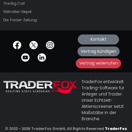
The Big Call
Stillhalter-Depot
Die Trader-Zeitung
Kontakt
offizielle Social Media-Accounts
Vertrag kündigen
Vertrag widerrufen
TraderFox entwickelt
Trading-Software für
Anleger und Trader.
Unser Echtzeit-
Aktienscreener setzt
Maßstäbe in der
Branche.
© 2022 - 2026 TraderFox GmbH, All Rights Reserved
TraderFox