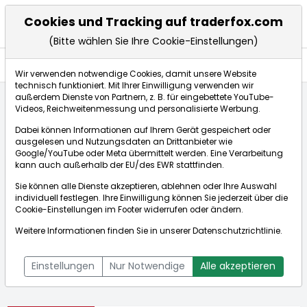
Cookies und Tracking auf traderfox.com
(Bitte wählen Sie Ihre Cookie-Einstellungen)
Aktien
Wir verwenden notwendige Cookies, damit unsere Website
technisch funktioniert. Mit Ihrer Einwilligung verwenden wir
außerdem Dienste von Partnern, z. B. für eingebettete YouTube-
Videos, Reichweitenmessung und personalisierte Werbung.
Startseite
Aktien
TAKKT AG O.N.
Dabei können Informationen auf Ihrem Gerät gespeichert oder
ausgelesen und Nutzungsdaten an Drittanbieter wie
Google/YouTube oder Meta übermittelt werden. Eine Verarbeitung
Börse:
kann auch außerhalb der EU/des EWR stattfinden.
Sie können alle Dienste akzeptieren, ablehnen oder Ihre Auswahl
individuell festlegen. Ihre Einwilligung können Sie jederzeit über die
Cookie-Einstellungen
im Footer widerrufen oder ändern.
TAKKT AG O.N.
2,357€
+2,06%
Weitere Informationen finden Sie in unserer
Datenschutzrichtlinie
.
Echtzeit-Aktienkurs TAKKT AG O.N.
[WKN: 744600 | ISIN:
Bid:
2,325€
Ask:
2,390€
DE0007446007]
Einstellungen
Nur Notwendige
Alle akzeptieren
Aktienkurse