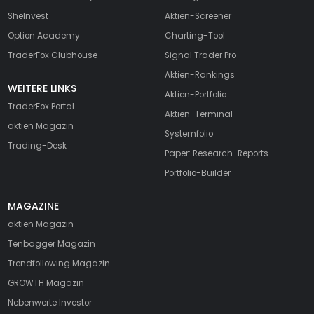
SheInvest
Aktien-Screener
Option Academy
Charting-Tool
TraderFox Clubhouse
Signal Trader Pro
Aktien-Rankings
WEITERE LINKS
Aktien-Portfolio
TraderFox Portal
Aktien-Terminal
aktien Magazin
Systemfolio
Trading-Desk
Paper: Research-Reports
Portfolio-Builder
MAGAZINE
aktien
Magazin
Tenbagger Magazin
Trendfollowing Magazin
GROWTH
Magazin
Nebenwerte Investor