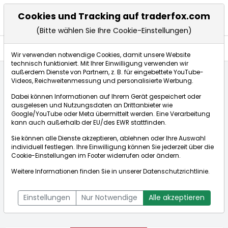
Cookies und Tracking auf traderfox.com
(Bitte wählen Sie Ihre Cookie-Einstellungen)
Aktien
Wir verwenden notwendige Cookies, damit unsere Website
technisch funktioniert. Mit Ihrer Einwilligung verwenden wir
außerdem Dienste von Partnern, z. B. für eingebettete YouTube-
Videos, Reichweitenmessung und personalisierte Werbung.
Startseite
Aktien
Exor N.V.
Fundamentaldaten
Dabei können Informationen auf Ihrem Gerät gespeichert oder
ausgelesen und Nutzungsdaten an Drittanbieter wie
Google/YouTube oder Meta übermittelt werden. Eine Verarbeitung
Börse:
kann auch außerhalb der EU/des EWR stattfinden.
Sie können alle Dienste akzeptieren, ablehnen oder Ihre Auswahl
individuell festlegen. Ihre Einwilligung können Sie jederzeit über die
Cookie-Einstellungen
im Footer widerrufen oder ändern.
Exor N.V.
70,375€
-0,95%
Weitere Informationen finden Sie in unserer
Datenschutzrichtlinie
.
Echtzeit-Aktienkurs Exor N.V.
[WKN: A2DHZ4 | ISIN:
Bid:
70,350€
Ask:
70,400€
NL0012059018]
Einstellungen
Nur Notwendige
Alle akzeptieren
Aktienkurse