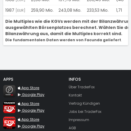
1987
259,90 Mio.
243,08 Mio.
233,53 Mio.
1,71
[EUR]
Die Multiples wie die KGVs werden mit der Bilanzwähru
ausgewählten Börsenplatzes berechnet. Wählen Sie den
Bilanzwährung aus, damit die Multiples korrekt sind.
Die fundamentalen Daten werden von Facunda geliefert
.
APPS
INFOS
TraderFox Flash
Über TraderFox
App Store
Google Play
Kontakt
TraderFox App
App Store
Vertrag Kündigen
Google Play
Jobs bei TraderFox
TraderFox Pro
App Store
Impressum
Google Play
AGB