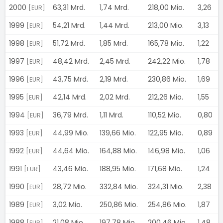
2000
63,31 Mrd.
1,74 Mrd.
218,00 Mio.
3,26
[EUR]
1999
54,21 Mrd.
1,44 Mrd.
213,00 Mio.
3,13
[EUR]
1998
51,72 Mrd.
1,85 Mrd.
165,78 Mio.
1,22
[EUR]
1997
48,42 Mrd.
2,45 Mrd.
242,22 Mio.
1,78
[EUR]
1996
43,75 Mrd.
2,19 Mrd.
230,86 Mio.
1,69
[EUR]
1995
42,14 Mrd.
2,02 Mrd.
212,26 Mio.
1,55
[EUR]
1994
36,79 Mrd.
1,11 Mrd.
110,52 Mio.
0,80
[EUR]
1993
44,99 Mio.
139,66 Mio.
122,95 Mio.
0,89
[EUR]
1992
44,64 Mio.
164,88 Mio.
146,98 Mio.
1,06
[EUR]
1991
43,46 Mio.
188,95 Mio.
171,68 Mio.
1,24
[EUR]
1990
28,72 Mio.
332,84 Mio.
324,31 Mio.
2,38
[EUR]
1989
3,02 Mio.
250,86 Mio.
254,86 Mio.
1,87
[EUR]
1988
21,08 Mio.
197,78 Mio.
200,46 Mio.
1,48
[EUR]