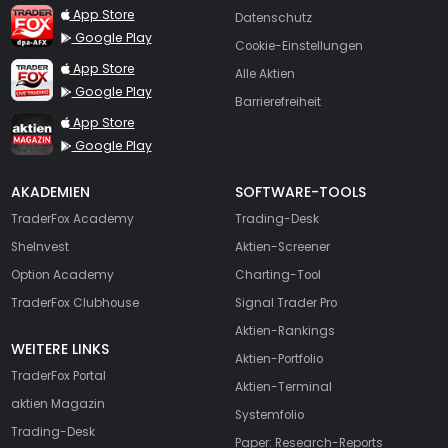
TraderFox dpa-AFX ProFeed
App Store
Datenschutz
Google Play
Cookie-Einstellungen
TraderFox Live Trading
App Store
Alle Aktien
Google Play
Barrierefreiheit
TraderFox aktien Magazin
App Store
Google Play
AKADEMIEN
SOFTWARE-TOOLS
TraderFox Academy
Trading-Desk
SheInvest
Aktien-Screener
Option Academy
Charting-Tool
TraderFox Clubhouse
Signal Trader Pro
Aktien-Rankings
WEITERE LINKS
Aktien-Portfolio
TraderFox Portal
Aktien-Terminal
aktien Magazin
Systemfolio
Trading-Desk
Paper: Research-Reports