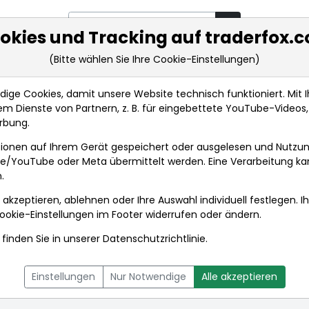
okies und Tracking auf traderfox.
(Bitte wählen Sie Ihre Cookie-Einstellungen)
rkt-Analysen
Market Tools
Realtimekurse
Nachrichten
ge Cookies, damit unsere Website technisch funktioniert. Mit Ih
m Dienste von Partnern, z. B. für eingebettete YouTube-Video
rbung.
entaldaten
ionen auf Ihrem Gerät gespeichert oder ausgelesen und Nutzu
gle/YouTube oder Meta übermittelt werden. Eine Verarbeitung k
.
 akzeptieren, ablehnen oder Ihre Auswahl individuell festlegen. I
ookie-Einstellungen
im Footer widerrufen oder ändern.
finden Sie in unserer
Datenschutzrichtlinie
.
L
NACHRICHTEN
CHARTTOOL
Einstellungen
Nur Notwendige
Alle akzeptieren