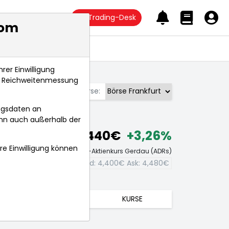
Trading-Desk
com
Anlagetrends
rer Einwilligung
s, Reichweitenmessung
Börse:
ngsdaten an
ann auch außerhalb der
4,440€
+3,26%
hre Einwilligung können
Echtzeit-Aktienkurs Gerdau (ADRs)
Bid:
4,400€
Ask:
4,480€
TRENDS
KURSE