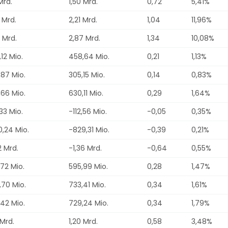
Mrd.
1,50 Mrd.
0,72
5,41%
 Mrd.
2,21 Mrd.
1,04
11,96%
 Mrd.
2,87 Mrd.
1,34
10,08%
12 Mio.
458,64 Mio.
0,21
1,13%
87 Mio.
305,15 Mio.
0,14
0,83%
66 Mio.
630,11 Mio.
0,29
1,64%
33 Mio.
-112,56 Mio.
-0,05
0,35%
,24 Mio.
-829,31 Mio.
-0,39
0,21%
2 Mrd.
-1,36 Mrd.
-0,64
0,55%
72 Mio.
595,99 Mio.
0,28
1,47%
70 Mio.
733,41 Mio.
0,34
1,61%
42 Mio.
729,24 Mio.
0,34
1,79%
 Mrd.
1,20 Mrd.
0,58
3,48%