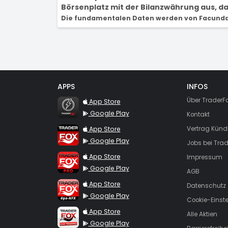
Börsenplatz mit der Bilanzwährung aus, dam
Die fundamentalen Daten werden von Facunda 
APPS
INFOS
TraderFox Flash
Über TraderF
App Store
Google Play
Kontakt
TraderFox App
App Store
Vertrag Künd
Google Play
Jobs bei Trad
TraderFox Pro
App Store
Impressum
Google Play
AGB
TraderFox dpa-AFX ProFeed
App Store
Datenschutz
Google Play
Cookie-Einst
TraderFox Live Trading
App Store
Alle Aktien
Google Play