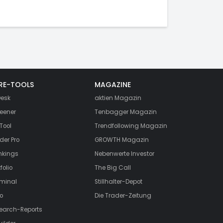
RE-TOOLS
MAGAZINE
esk
aktien
Magazin
eener
Tenbagger Magazin
Tool
Trendfollowing Magazin
der Pro
GROWTH
Magazin
nkings
Nebenwerte Investor
folio
The Big Call
rminal
Stillhalter-Depot
o
Die Trader-Zeitung
search-Reports