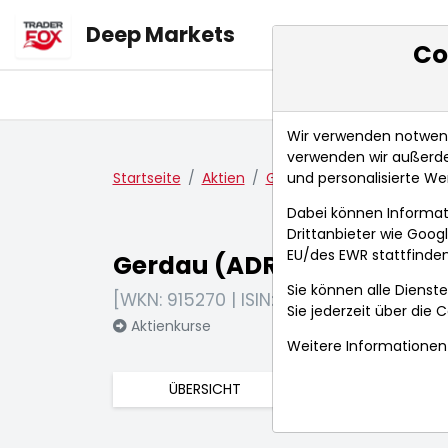
Deep Markets
Co
Übersicht
Ma
Wir verwenden notwendi
verwenden wir außerde
und personalisierte We
Startseite
Aktien
Gerdau (ADRs)
Fundam
Dabei können Informat
Drittanbieter wie Goo
EU/des EWR stattfinden
Gerdau (ADRs)
Sie können alle Dienste
[WKN: 915270 | ISIN: US3737371050]
Sie jederzeit über die
C
Aktienkurse
Weitere Informationen 
ÜBERSICHT
FUNDAMENTA