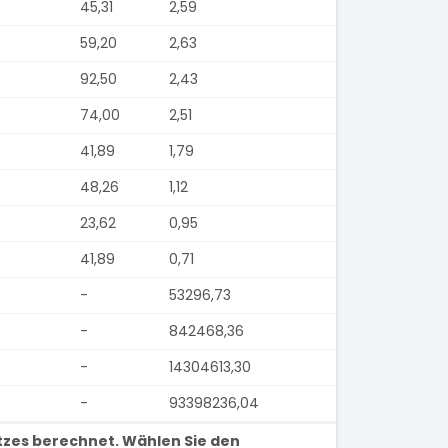
45,31
2,59
59,20
2,63
92,50
2,43
74,00
2,51
41,89
1,79
48,26
1,12
23,62
0,95
41,89
0,71
-
53296,73
-
842468,36
-
14304613,30
-
93398236,04
tzes berechnet. Wählen Sie den