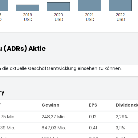
 (ADRs) Aktie
m die aktuelle Geschäftsentwicklung einsehen zu können.
ry
T
Gewinn
EPS
Dividend
75 Mio.
248,27 Mio.
0,12
2,29%
39 Mio.
847,03 Mio.
0,41
3,11%