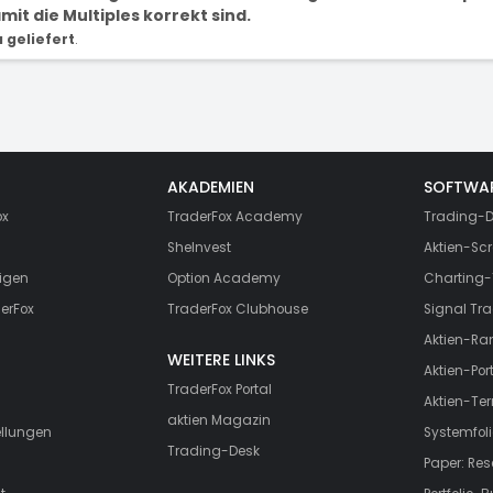
it die Multiples korrekt sind.
geliefert
.
AKADEMIEN
SOFTWA
ox
TraderFox Academy
Trading-D
SheInvest
Aktien-Scr
igen
Option Academy
Charting-
erFox
TraderFox Clubhouse
Signal Tra
Aktien-Ra
WEITERE LINKS
Aktien-Port
TraderFox Portal
Aktien-Te
aktien Magazin
ellungen
Systemfoli
Trading-Desk
Paper: Re