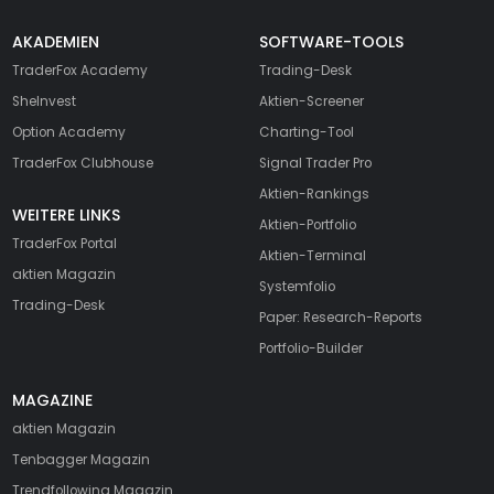
AKADEMIEN
SOFTWARE-TOOLS
TraderFox Academy
Trading-Desk
SheInvest
Aktien-Screener
Option Academy
Charting-Tool
TraderFox Clubhouse
Signal Trader Pro
Aktien-Rankings
WEITERE LINKS
Aktien-Portfolio
TraderFox Portal
Aktien-Terminal
aktien Magazin
Systemfolio
Trading-Desk
Paper: Research-Reports
Portfolio-Builder
MAGAZINE
aktien
Magazin
Tenbagger Magazin
Trendfollowing Magazin