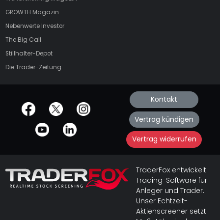
GROWTH
Magazin
Nebenwerte Investor
The Big Call
Stillhalter-Depot
Die Trader-Zeitung
Kontakt
offizielle Social Media-Accounts
Vertrag kündigen
Vertrag widerrufen
TraderFox entwickelt
Trading-Software für
Anleger und Trader.
Unser Echtzeit-
Aktienscreener setzt