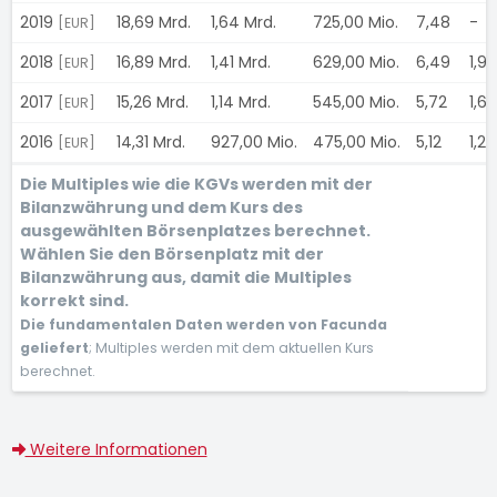
2019
18,69 Mrd.
1,64 Mrd.
725,00 Mio.
7,48
-
[EUR]
2018
16,89 Mrd.
1,41 Mrd.
629,00 Mio.
6,49
1,9
[EUR]
2017
15,26 Mrd.
1,14 Mrd.
545,00 Mio.
5,72
1,6
[EUR]
2016
14,31 Mrd.
927,00 Mio.
475,00 Mio.
5,12
1,21
[EUR]
Die Multiples wie die KGVs werden mit der
Bilanzwährung und dem Kurs des
ausgewählten Börsenplatzes berechnet.
Wählen Sie den Börsenplatz mit der
Bilanzwährung aus, damit die Multiples
korrekt sind.
Die fundamentalen Daten werden von Facunda
geliefert
; Multiples werden mit dem aktuellen Kurs
berechnet.
Weitere Informationen