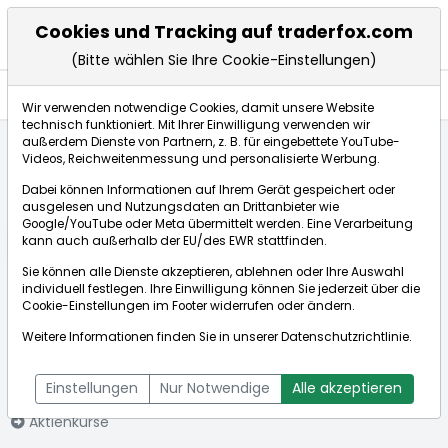
Cookies und Tracking auf traderfox.com
(Bitte wählen Sie Ihre Cookie-Einstellungen)
Aktien
Wir verwenden notwendige Cookies, damit unsere Website
technisch funktioniert. Mit Ihrer Einwilligung verwenden wir
außerdem Dienste von Partnern, z. B. für eingebettete YouTube-
Videos, Reichweitenmessung und personalisierte Werbung.
Startseite
Aktien
EIFFAGE SA INH. EO 4
Dabei können Informationen auf Ihrem Gerät gespeichert oder
ausgelesen und Nutzungsdaten an Drittanbieter wie
Google/YouTube oder Meta übermittelt werden. Eine Verarbeitung
Börse:
kann auch außerhalb der EU/des EWR stattfinden.
Sie können alle Dienste akzeptieren, ablehnen oder Ihre Auswahl
individuell festlegen. Ihre Einwilligung können Sie jederzeit über die
Cookie-Einstellungen
im Footer widerrufen oder ändern.
EIFFAGE SA INH. EO
123,800€
-1,10%
Weitere Informationen finden Sie in unserer
Datenschutzrichtlinie
.
4
Echtzeit-Aktienkurs EIFFAGE SA INH. EO 4
[WKN: 853452 | ISIN:
Bid:
123,500€
Ask:
124,100€
Einstellungen
Nur Notwendige
Alle akzeptieren
FR0000130452]
Aktienkurse