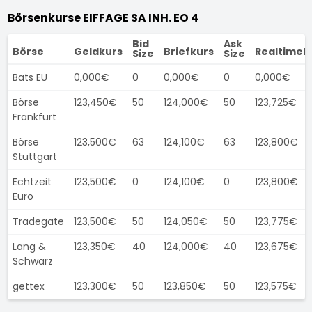
Börsenkurse EIFFAGE SA INH. EO 4
Bid
Ask
Börse
Geldkurs
Briefkurs
Realtimek
Size
Size
Bats EU
0,000€
0
0,000€
0
0,000€
Börse
123,450€
50
124,000€
50
123,725€
Frankfurt
Börse
123,500€
63
124,100€
63
123,800€
Stuttgart
Echtzeit
123,500€
0
124,100€
0
123,800€
Euro
Tradegate
123,500€
50
124,050€
50
123,775€
Lang &
123,350€
40
124,000€
40
123,675€
Schwarz
gettex
123,300€
50
123,850€
50
123,575€