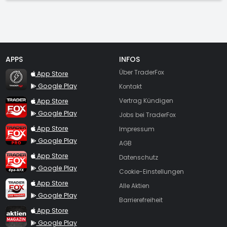
APPS
INFOS
TraderFox Flash
Über TraderFox
App Store
Google Play
Kontakt
TraderFox App
App Store
Vertrag Kündigen
Google Play
Jobs bei TraderFox
TraderFox Pro
App Store
Impressum
Google Play
AGB
TraderFox dpa-AFX ProFeed
App Store
Datenschutz
Google Play
Cookie-Einstellungen
TraderFox Live Trading
App Store
Alle Aktien
Google Play
Barrierefreiheit
TraderFox aktien Magazin
App Store
Google Play