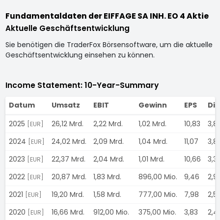
Fundamentaldaten der EIFFAGE SA INH. EO 4 Aktie
Aktuelle Geschäftsentwicklung
Sie benötigen die TraderFox Börsensoftware, um die aktuelle
Geschäftsentwicklung einsehen zu können.
Income Statement: 10-Year-Summary
Datum
Umsatz
EBIT
Gewinn
EPS
Di
2025
26,12 Mrd.
2,22 Mrd.
1,02 Mrd.
10,83
3,8
[EUR]
2024
24,02 Mrd.
2,09 Mrd.
1,04 Mrd.
11,07
3,8
[EUR]
2023
22,37 Mrd.
2,04 Mrd.
1,01 Mrd.
10,66
3,3
[EUR]
2022
20,87 Mrd.
1,83 Mrd.
896,00 Mio.
9,46
2,9
[EUR]
2021
19,20 Mrd.
1,58 Mrd.
777,00 Mio.
7,98
2,5
[EUR]
2020
16,66 Mrd.
912,00 Mio.
375,00 Mio.
3,83
2,4
[EUR]