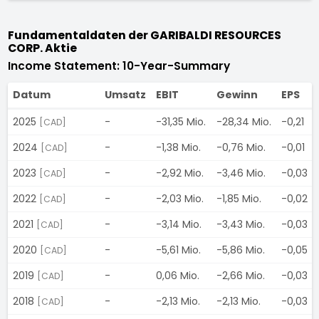
Fundamentaldaten der GARIBALDI RESOURCES
CORP. Aktie
Income Statement: 10-Year-Summary
Datum
Umsatz
EBIT
Gewinn
EPS
2025
-
-31,35 Mio.
-28,34 Mio.
-0,21
[CAD]
2024
-
-1,38 Mio.
-0,76 Mio.
-0,01
[CAD]
2023
-
-2,92 Mio.
-3,46 Mio.
-0,03
[CAD]
2022
-
-2,03 Mio.
-1,85 Mio.
-0,02
[CAD]
2021
-
-3,14 Mio.
-3,43 Mio.
-0,03
[CAD]
2020
-
-5,61 Mio.
-5,86 Mio.
-0,05
[CAD]
2019
-
0,06 Mio.
-2,66 Mio.
-0,03
[CAD]
2018
-
-2,13 Mio.
-2,13 Mio.
-0,03
[CAD]