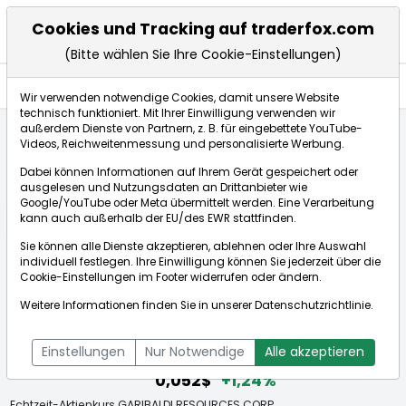
Cookies und Tracking auf traderfox.com
(Bitte wählen Sie Ihre Cookie-Einstellungen)
Aktien
Wir verwenden notwendige Cookies, damit unsere Website
technisch funktioniert. Mit Ihrer Einwilligung verwenden wir
außerdem Dienste von Partnern, z. B. für eingebettete YouTube-
Videos, Reichweitenmessung und personalisierte Werbung.
Startseite
Aktien
GARIBALDI RESOURCES CORP.
Dabei können Informationen auf Ihrem Gerät gespeichert oder
ausgelesen und Nutzungsdaten an Drittanbieter wie
Google/YouTube oder Meta übermittelt werden. Eine Verarbeitung
Börse:
kann auch außerhalb der EU/des EWR stattfinden.
Sie können alle Dienste akzeptieren, ablehnen oder Ihre Auswahl
individuell festlegen. Ihre Einwilligung können Sie jederzeit über die
Cookie-Einstellungen
im Footer widerrufen oder ändern.
GARIBALDI RESOURCES CORP.
Weitere Informationen finden Sie in unserer
Datenschutzrichtlinie
.
[WKN: A0H1JD | ISIN: CA3660441054]
Aktienkurse
Einstellungen
Nur Notwendige
Alle akzeptieren
0,052$
+1,24%
Echtzeit-Aktienkurs GARIBALDI RESOURCES CORP.