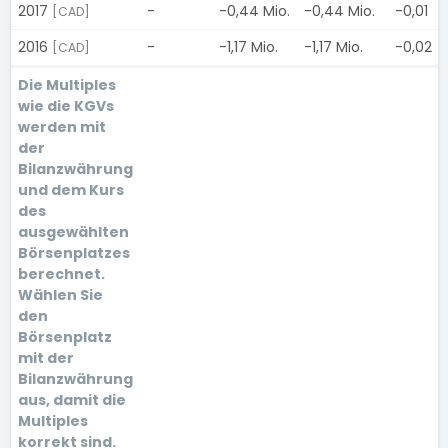
2017
-
-0,44 Mio.
-0,44 Mio.
-0,01
[CAD]
2016
-
-1,17 Mio.
-1,17 Mio.
-0,02
[CAD]
Die Multiples
wie die KGVs
werden mit
der
Bilanzwährung
und dem Kurs
des
ausgewählten
Börsenplatzes
berechnet.
Wählen Sie
den
Börsenplatz
mit der
Bilanzwährung
aus, damit die
Multiples
korrekt sind.