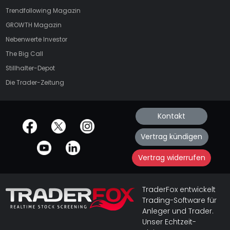
Trendfollowing Magazin
GROWTH
Magazin
Nebenwerte Investor
The Big Call
Stillhalter-Depot
Die Trader-Zeitung
Kontakt
offizielle Social Media-Accounts
Vertrag kündigen
Vertrag widerrufen
TraderFox entwickelt
Trading-Software für
Anleger und Trader.
Unser Echtzeit-