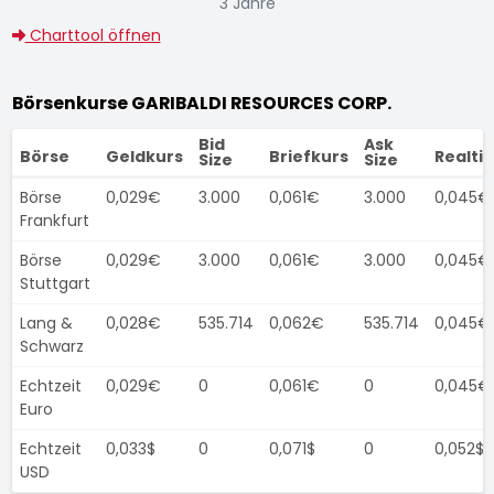
3 Jahre
Charttool öffnen
Börsenkurse GARIBALDI RESOURCES CORP.
Bid
Ask
Börse
Geldkurs
Briefkurs
Realti
Size
Size
Börse
0,029€
3.000
0,061€
3.000
0,045€
Frankfurt
Börse
0,029€
3.000
0,061€
3.000
0,045€
Stuttgart
Lang &
0,028€
535.714
0,062€
535.714
0,045€
Schwarz
Echtzeit
0,029€
0
0,061€
0
0,045€
Euro
Echtzeit
0,033$
0
0,071$
0
0,052$
USD