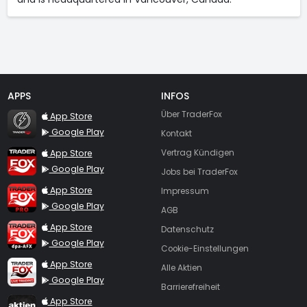
APPS
INFOS
TraderFox Flash
Über TraderFox
App Store
Google Play
Kontakt
TraderFox App
App Store
Vertrag Kündigen
Google Play
Jobs bei TraderFox
TraderFox Pro
App Store
Impressum
Google Play
AGB
TraderFox dpa-AFX ProFeed
App Store
Datenschutz
Google Play
Cookie-Einstellungen
TraderFox Live Trading
App Store
Alle Aktien
Google Play
Barrierefreiheit
TraderFox aktien Magazin
App Store