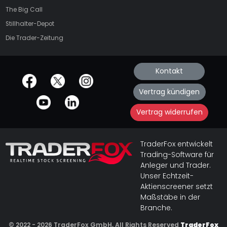
The Big Call
Stillhalter-Depot
Die Trader-Zeitung
Kontakt
offizielle Social Media-Accounts
Vertrag kündigen
Vertrag widerrufen
TraderFox entwickelt
Trading-Software für
Anleger und Trader.
Unser Echtzeit-
Aktienscreener setzt
Maßstäbe in der
Branche.
© 2022 - 2026 TraderFox GmbH, All Rights Reserved
TraderFox