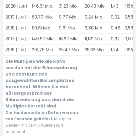
2020
146,61 Mio.
31,23 Mio.
20,43 Mio.
1,43
1,16%
[EUR]
2019
63,70 Mio.
0,77 Mio.
0,24 Mio.
0,02
0,58
[EUR]
2018
110,19 Mio.
9,61 Mio.
6,68 Mio.
0,46
0,58
[EUR]
2017
149,87 Mio.
16,67 Mio.
11,89 Mio.
0,82
0,87
[EUR]
2016
201,76 Mio.
35,47 Mio.
25,33 Mio.
1,74
1,16%
[EUR]
Die Multiples wie die KGVs
werden mit der Bilanzwährung
und dem Kurs des
ausgewählten Börsenplatzes
berechnet. Wählen Sie den
Börsenplatz mit der
Bilanzwährung aus, damit die
Multiples korrekt sind.
Die fundamentalen Daten werden
von Facunda geliefert
; Multiples
werden mit dem aktuellen Kurs
berechnet.