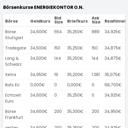
Börsenkurse ENERGIEKONTOR O.N.
Bid
Ask
Börse
Geldkurs
Briefkurs
Realtimek
Size
Size
Börse
34,600€
654
35,250€
889
34,925€
Stuttgart
Tradegate
34,500€
150
35,250€
150
34,875€
Lang &
34,500€
144
35,250€
144
34,875€
Schwarz
Xetra
34,950€
19
35,200€
1.381
35,075€
Bats EU
0,000€
0
0,000€
0
68,700€
Echtzeit
34,600€
0
35,250€
0
34,925€
Euro
Börse
34,600€
200
35,300€
200
34,950€
Frankfurt
gettex
34,600€
200
35,250€
200
34,925€