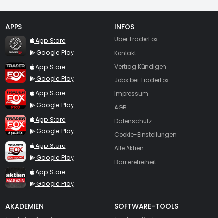
APPS
INFOS
TraderFox Flash
Über TraderFox
App Store
Google Play
Kontakt
TraderFox App
App Store
Vertrag Kündigen
Google Play
Jobs bei TraderFox
TraderFox Pro
App Store
Impressum
Google Play
AGB
TraderFox dpa-AFX ProFeed
App Store
Datenschutz
Google Play
Cookie-Einstellungen
TraderFox Live Trading
App Store
Alle Aktien
Google Play
Barrierefreiheit
TraderFox aktien Magazin
App Store
Google Play
AKADEMIEN
SOFTWARE-TOOLS