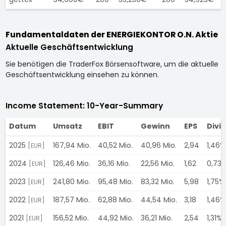
Fundamentaldaten der ENERGIEKONTOR O.N. Aktie
Aktuelle Geschäftsentwicklung
Sie benötigen die TraderFox Börsensoftware, um die aktuelle
Geschäftsentwicklung einsehen zu können.
Income Statement: 10-Year-Summary
Datum
Umsatz
EBIT
Gewinn
EPS
Divi
2025
167,94 Mio.
40,52 Mio.
40,96 Mio.
2,94
1,46%
[EUR]
2024
126,46 Mio.
36,16 Mio.
22,56 Mio.
1,62
0,73
[EUR]
2023
241,80 Mio.
95,48 Mio.
83,32 Mio.
5,98
1,75%
[EUR]
2022
187,57 Mio.
62,88 Mio.
44,54 Mio.
3,18
1,46%
[EUR]
2021
156,52 Mio.
44,92 Mio.
36,21 Mio.
2,54
1,31%
[EUR]