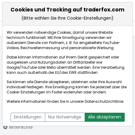
Cookies und Tracking auf traderfox.com
(Bitte wählen Sie Ihre Cookie-Einstellungen)
Aktien
Wir verwenden notwendige Cookies, damit unsere Website
technisch funktioniert. Mit Ihrer Einwilligung verwenden wir
außerdem Dienste von Partnern, z. B. für eingebettete YouTube-
Videos, Reichweitenmessung und personalisierte Werbung.
Startseite
Aktien
ENERGIEKONTOR O.N.
Dabei können Informationen auf Ihrem Gerät gespeichert oder
ausgelesen und Nutzungsdaten an Drittanbieter wie
Google/YouTube oder Meta übermittelt werden. Eine Verarbeitung
Börse:
kann auch außerhalb der EU/des EWR stattfinden.
Sie können alle Dienste akzeptieren, ablehnen oder Ihre Auswahl
individuell festlegen. Ihre Einwilligung können Sie jederzeit über die
Cookie-Einstellungen
im Footer widerrufen oder ändern.
ENERGIEKONTOR
68,700€
-0,15%
Weitere Informationen finden Sie in unserer
Datenschutzrichtlinie
.
O.N.
Echtzeit-Aktienkurs ENERGIEKONTOR O.N.
[WKN: 531350 | ISIN:
Bid:
0,000€
Ask:
0,000€
Einstellungen
Nur Notwendige
Alle akzeptieren
DE0005313506]
Aktienkurse