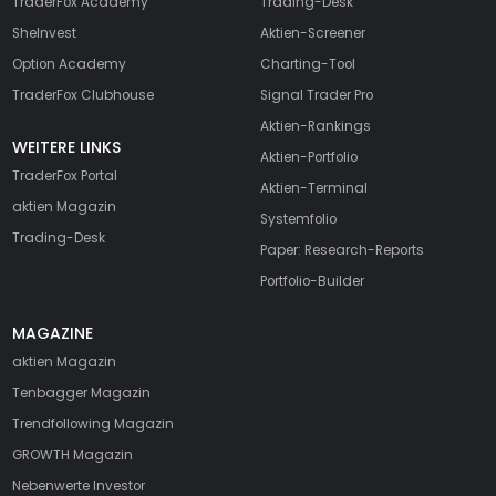
TraderFox Academy
Trading-Desk
SheInvest
Aktien-Screener
Option Academy
Charting-Tool
TraderFox Clubhouse
Signal Trader Pro
Aktien-Rankings
WEITERE LINKS
Aktien-Portfolio
TraderFox Portal
Aktien-Terminal
aktien Magazin
Systemfolio
Trading-Desk
Paper: Research-Reports
Portfolio-Builder
MAGAZINE
aktien
Magazin
Tenbagger Magazin
Trendfollowing Magazin
GROWTH
Magazin
Nebenwerte Investor