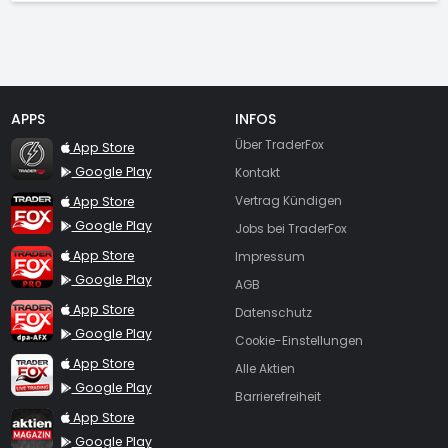
APPS
INFOS
TraderFox Flash
Über TraderFox
App Store
Google Play
Kontakt
TraderFox App
App Store
Vertrag Kündigen
Google Play
Jobs bei TraderFox
TraderFox Pro
App Store
Impressum
Google Play
AGB
TraderFox dpa-AFX ProFeed
App Store
Datenschutz
Google Play
Cookie-Einstellungen
TraderFox Live Trading
App Store
Alle Aktien
Google Play
Barrierefreiheit
TraderFox aktien Magazin
App Store
Google Play