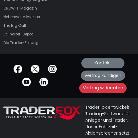
GROWTH
Magazin
Nebenwerte Investor
The Big Call
Stillhalter-Depot
Die Trader-Zeitung
Kontakt
offizielle Social Media-Accounts
Vertrag kündigen
Vertrag widerrufen
TraderFox entwickelt
Trading-Software für
Anleger und Trader.
Unser Echtzeit-
Aktienscreener setzt