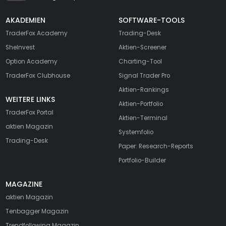
AKADEMIEN
SOFTWARE-TOOLS
TraderFox Academy
Trading-Desk
SheInvest
Aktien-Screener
Option Academy
Charting-Tool
TraderFox Clubhouse
Signal Trader Pro
Aktien-Rankings
WEITERE LINKS
Aktien-Portfolio
TraderFox Portal
Aktien-Terminal
aktien Magazin
Systemfolio
Trading-Desk
Paper: Research-Reports
Portfolio-Builder
MAGAZINE
aktien
Magazin
Tenbagger Magazin
Trendfollowing Magazin