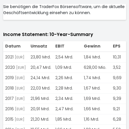
Sie benötigen die TraderFox Börsensoftware, um die aktuelle
Geschäftsentwicklung einsehen zu können.
Income Statement: 10-Year-Summary
Datum
Umsatz
EBIT
Gewinn
EPS
2021
23,80 Mrd.
2,54 Mrd.
1,84 Mrd.
10,31
[EUR]
2020
20,47 Mrd.
1,09 Mrd.
628,00 Mio.
3,52
[EUR]
2019
24,14 Mrd.
2,26 Mrd.
1,74 Mrd.
9,69
[EUR]
2018
22,03 Mrd.
2,28 Mrd.
1,67 Mrd.
9,30
[EUR]
2017
21,96 Mrd.
2,34 Mrd.
1,69 Mrd.
9,39
[EUR]
2016
20,91 Mrd.
2,47 Mrd.
1,66 Mrd.
9,21
[EUR]
2015
21,20 Mrd.
1,85 Mrd.
1,16 Mrd.
6,28
[EUR]