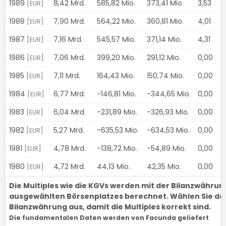
1989
8,42 Mrd.
585,82 Mio.
373,41 Mio.
3,53
[EUR]
1988
7,90 Mrd.
564,22 Mio.
360,81 Mio.
4,01
[EUR]
1987
7,16 Mrd.
545,57 Mio.
371,14 Mio.
4,31
[EUR]
1986
7,06 Mrd.
399,20 Mio.
291,12 Mio.
0,00
[EUR]
1985
7,11 Mrd.
164,43 Mio.
150,74 Mio.
0,00
[EUR]
1984
6,77 Mrd.
-146,81 Mio.
-344,65 Mio.
0,00
[EUR]
1983
6,04 Mrd.
-231,89 Mio.
-326,93 Mio.
0,00
[EUR]
1982
5,27 Mrd.
-635,53 Mio.
-634,53 Mio.
0,00
[EUR]
1981
4,78 Mrd.
-138,72 Mio.
-54,89 Mio.
0,00
[EUR]
1980
4,72 Mrd.
44,13 Mio.
42,35 Mio.
0,00
[EUR]
Die Multiples wie die KGVs werden mit der Bilanzwähru
ausgewählten Börsenplatzes berechnet. Wählen Sie den
Bilanzwährung aus, damit die Multiples korrekt sind.
Die fundamentalen Daten werden von Facunda geliefert
.