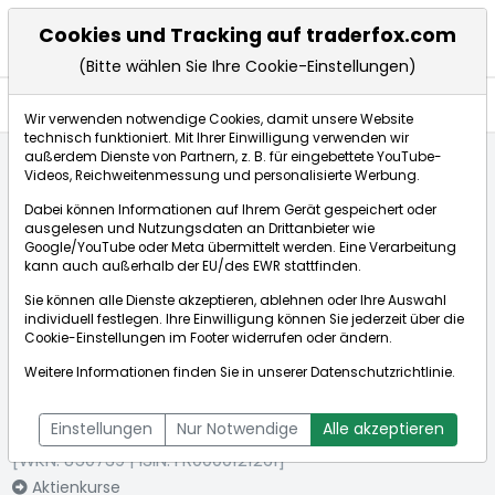
Cookies und Tracking auf traderfox.com
(Bitte wählen Sie Ihre Cookie-Einstellungen)
Aktien
Wir verwenden notwendige Cookies, damit unsere Website
technisch funktioniert. Mit Ihrer Einwilligung verwenden wir
außerdem Dienste von Partnern, z. B. für eingebettete YouTube-
Videos, Reichweitenmessung und personalisierte Werbung.
Startseite
Aktien
Dabei können Informationen auf Ihrem Gerät gespeichert oder
Compagnie Generale des Etablissements Michelin SCA
ausgelesen und Nutzungsdaten an Drittanbieter wie
Fundamentaldaten
Google/YouTube oder Meta übermittelt werden. Eine Verarbeitung
kann auch außerhalb der EU/des EWR stattfinden.
Sie können alle Dienste akzeptieren, ablehnen oder Ihre Auswahl
Börse:
individuell festlegen. Ihre Einwilligung können Sie jederzeit über die
Cookie-Einstellungen
im Footer widerrufen oder ändern.
Weitere Informationen finden Sie in unserer
Datenschutzrichtlinie
.
Compagnie Generale des Etablissements
Michelin SCA
Einstellungen
Nur Notwendige
Alle akzeptieren
[WKN: 850739 | ISIN: FR0000121261]
Aktienkurse