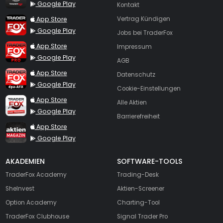
Google Play
Kontakt
TraderFox App
App Store
Vertrag Kündigen
Google Play
Jobs bei TraderFox
TraderFox Pro
App Store
Impressum
Google Play
AGB
TraderFox dpa-AFX ProFeed
App Store
Datenschutz
Google Play
Cookie-Einstellungen
TraderFox Live Trading
App Store
Alle Aktien
Google Play
Barrierefreiheit
TraderFox aktien Magazin
App Store
Google Play
AKADEMIEN
SOFTWARE-TOOLS
TraderFox Academy
Trading-Desk
SheInvest
Aktien-Screener
Option Academy
Charting-Tool
TraderFox Clubhouse
Signal Trader Pro