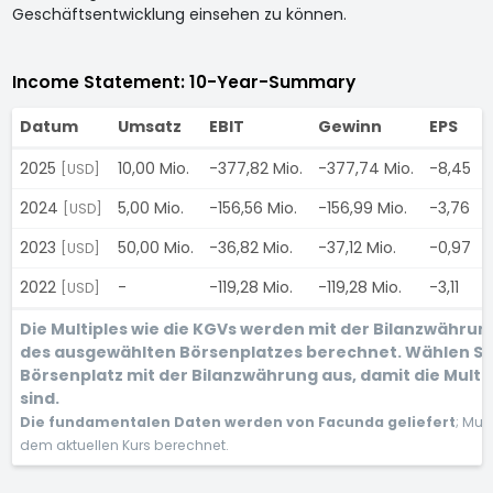
Geschäftsentwicklung einsehen zu können.
Income Statement: 10-Year-Summary
Datum
Umsatz
EBIT
Gewinn
EPS
2025
10,00 Mio.
-377,82 Mio.
-377,74 Mio.
-8,45
[USD]
2024
5,00 Mio.
-156,56 Mio.
-156,99 Mio.
-3,76
[USD]
2023
50,00 Mio.
-36,82 Mio.
-37,12 Mio.
-0,97
[USD]
2022
-
-119,28 Mio.
-119,28 Mio.
-3,11
[USD]
Die Multiples wie die KGVs werden mit der Bilanzwähru
des ausgewählten Börsenplatzes berechnet. Wählen Si
Börsenplatz mit der Bilanzwährung aus, damit die Multi
sind.
Die fundamentalen Daten werden von Facunda geliefert
; Mul
dem aktuellen Kurs berechnet.