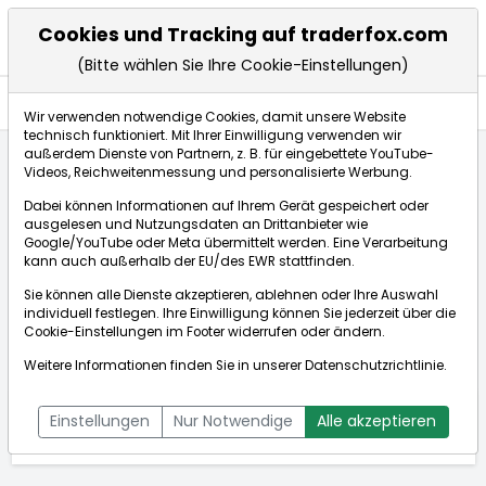
Cookies und Tracking auf traderfox.com
(Bitte wählen Sie Ihre Cookie-Einstellungen)
Aktien
Wir verwenden notwendige Cookies, damit unsere Website
technisch funktioniert. Mit Ihrer Einwilligung verwenden wir
außerdem Dienste von Partnern, z. B. für eingebettete YouTube-
Videos, Reichweitenmessung und personalisierte Werbung.
Startseite
Aktien
Zenas Biopharma Inc.
Dabei können Informationen auf Ihrem Gerät gespeichert oder
ausgelesen und Nutzungsdaten an Drittanbieter wie
Google/YouTube oder Meta übermittelt werden. Eine Verarbeitung
Zenas
32,420$
+0,78%
kann auch außerhalb der EU/des EWR stattfinden.
Biopharma Inc.
Echtzeit-Aktienkurs Zenas Biopharma Inc.
Sie können alle Dienste akzeptieren, ablehnen oder Ihre Auswahl
[ISIN: US98937L1052]
Bid:
26,700$
Ask:
37,740$
individuell festlegen. Ihre Einwilligung können Sie jederzeit über die
Cookie-Einstellungen
im Footer widerrufen oder ändern.
Aktienkurse
Weitere Informationen finden Sie in unserer
Datenschutzrichtlinie
.
ÜBERSICHT
FUNDAMENTAL
NACHRICHTEN
Einstellungen
Nur Notwendige
Alle akzeptieren
CHARTTOOL
TRENDS
KURSE