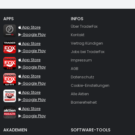
APPS
INFOS
TraderFox Flash
Über TraderFox
App Store
Google Play
Kontakt
TraderFox App
App Store
Vertrag Kündigen
Google Play
Jobs bei TraderFox
TraderFox Pro
App Store
Impressum
Google Play
AGB
TraderFox dpa-AFX ProFeed
App Store
Datenschutz
Google Play
Cookie-Einstellungen
TraderFox Live Trading
App Store
Alle Aktien
Google Play
Barrierefreiheit
TraderFox aktien Magazin
App Store
Google Play
AKADEMIEN
SOFTWARE-TOOLS