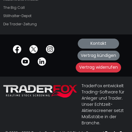
The Big Call
Stillhalter-Depot
Die Trader-Zeitung
Kontakt
offizielle Social Media-Accounts
Vertrag kündigen
Vertrag widerrufen
TraderFox entwickelt
Trading-Software für
Anleger und Trader.
Unser Echtzeit-
Aktienscreener setzt
Maßstäbe in der
Branche.