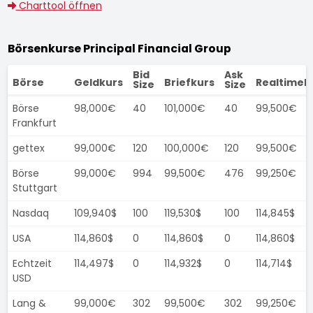
Charttool öffnen
Börsenkurse Principal Financial Group
Bid
Ask
Börse
Geldkurs
Briefkurs
Realtimek
Size
Size
Börse
98,000€
40
101,000€
40
99,500€
Frankfurt
gettex
99,000€
120
100,000€
120
99,500€
Börse
99,000€
994
99,500€
476
99,250€
Stuttgart
Nasdaq
109,940$
100
119,530$
100
114,845$
USA
114,860$
0
114,860$
0
114,860$
Echtzeit
114,497$
0
114,932$
0
114,714$
USD
Lang &
99,000€
302
99,500€
302
99,250€