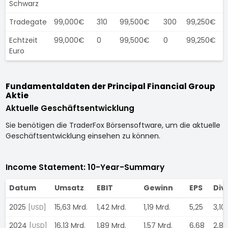
Schwarz
Tradegate
99,000€
310
99,500€
300
99,250€
Echtzeit
99,000€
0
99,500€
0
99,250€
Euro
Fundamentaldaten der Principal Financial Group
Aktie
Aktuelle Geschäftsentwicklung
Sie benötigen die TraderFox Börsensoftware, um die aktuelle
Geschäftsentwicklung einsehen zu können.
Income Statement: 10-Year-Summary
Datum
Umsatz
EBIT
Gewinn
EPS
Div
2025
15,63 Mrd.
1,42 Mrd.
1,19 Mrd.
5,25
3,10
[USD]
2024
16,13 Mrd.
1,89 Mrd.
1,57 Mrd.
6,68
2,8
[USD]