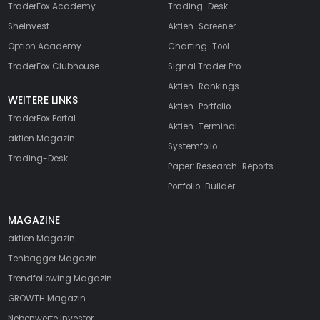
TraderFox Academy
Trading-Desk
SheInvest
Aktien-Screener
Option Academy
Charting-Tool
TraderFox Clubhouse
Signal Trader Pro
Aktien-Rankings
WEITERE LINKS
Aktien-Portfolio
TraderFox Portal
Aktien-Terminal
aktien Magazin
Systemfolio
Trading-Desk
Paper: Research-Reports
Portfolio-Builder
MAGAZINE
aktien
Magazin
Tenbagger Magazin
Trendfollowing Magazin
GROWTH
Magazin
Nebenwerte Investor