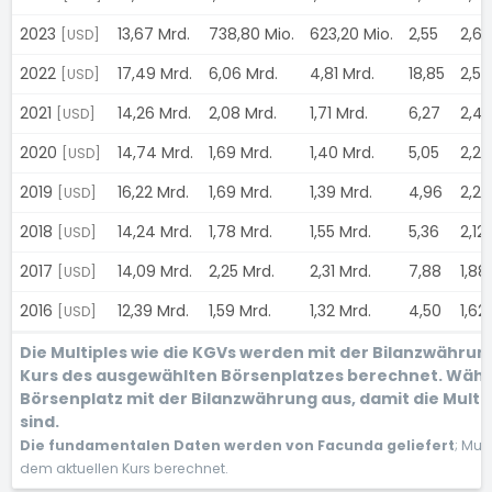
2023
13,67 Mrd.
738,80 Mio.
623,20 Mio.
2,55
2,6
[USD]
2022
17,49 Mrd.
6,06 Mrd.
4,81 Mrd.
18,85
2,5
[USD]
2021
14,26 Mrd.
2,08 Mrd.
1,71 Mrd.
6,27
2,4
[USD]
2020
14,74 Mrd.
1,69 Mrd.
1,40 Mrd.
5,05
2,2
[USD]
2019
16,22 Mrd.
1,69 Mrd.
1,39 Mrd.
4,96
2,2
[USD]
2018
14,24 Mrd.
1,78 Mrd.
1,55 Mrd.
5,36
2,12
[USD]
2017
14,09 Mrd.
2,25 Mrd.
2,31 Mrd.
7,88
1,88
[USD]
2016
12,39 Mrd.
1,59 Mrd.
1,32 Mrd.
4,50
1,62
[USD]
Die Multiples wie die KGVs werden mit der Bilanzwähru
Kurs des ausgewählten Börsenplatzes berechnet. Wähl
Börsenplatz mit der Bilanzwährung aus, damit die Multi
sind.
Die fundamentalen Daten werden von Facunda geliefert
; Mul
dem aktuellen Kurs berechnet.