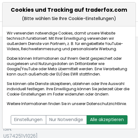
Cookies und Tracking auf traderfox.com
(Bitte wählen Sie Ihre Cookie-Einstellungen)
Aktien
Wir verwenden notwendige Cookies, damit unsere Website
technisch funktioniert. Mit Ihrer Einwilligung verwenden wir
außerdem Dienste von Partnern, z. B. für eingebettete YouTube-
Videos, Reichweitenmessung und personalisierte Werbung.
Startseite
Aktien
Principal Financial Group
Dabei können Informationen auf Ihrem Gerät gespeichert oder
ausgelesen und Nutzungsdaten an Drittanbieter wie
Google/YouTube oder Meta übermittelt werden. Eine Verarbeitung
Börse:
kann auch außerhalb der EU/des EWR stattfinden.
Sie können alle Dienste akzeptieren, ablehnen oder Ihre Auswahl
individuell festlegen. Ihre Einwilligung können Sie jederzeit über die
Cookie-Einstellungen
im Footer widerrufen oder ändern.
Principal
99,250€
-0,25%
Weitere Informationen finden Sie in unserer
Datenschutzrichtlinie
.
Financial
Echtzeit-Aktienkurs Principal Financial Group
Group
Bid:
99,000€
Ask:
99,500€
Einstellungen
Nur Notwendige
Alle akzeptieren
[WKN: 694660 |
ISIN:
US74251V1026]