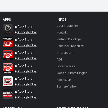
APPS
INFOS
TraderFox Flash
Über TraderFox
App Store
Google Play
Kontakt
TraderFox App
App Store
Vertrag Kündigen
Google Play
Jobs bei TraderFox
TraderFox Pro
App Store
Impressum
Google Play
AGB
TraderFox dpa-AFX ProFeed
App Store
Datenschutz
Google Play
Cookie-Einstellungen
TraderFox Live Trading
App Store
Alle Aktien
Google Play
Barrierefreiheit
TraderFox aktien Magazin
App Store
Google Play