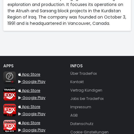
exploration and production. It focuses its operations on
the Atrush and Sarsang block projects in the Kurdistan
Region of Iraq. The company was founded on October 3,
1991 and is headquartered in Vancouver, Canada.
APPS
INFOS
TraderFox Flash
Über TraderFox
App Store
Google Play
Kontakt
TraderFox App
App Store
Vertrag Kündigen
Google Play
Jobs bei TraderFox
TraderFox Pro
App Store
Impressum
Google Play
AGB
TraderFox dpa-AFX ProFeed
App Store
Datenschutz
Google Play
Cookie-Einstellungen