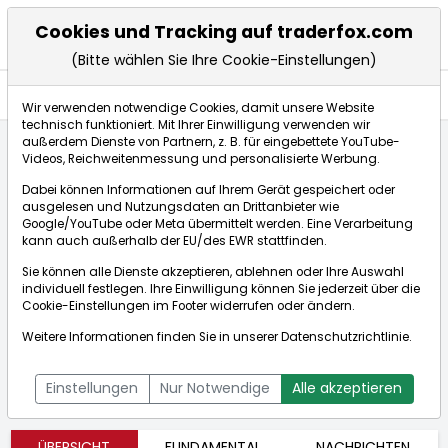
Cookies und Tracking auf traderfox.com
(Bitte wählen Sie Ihre Cookie-Einstellungen)
Aktien
Wir verwenden notwendige Cookies, damit unsere Website
technisch funktioniert. Mit Ihrer Einwilligung verwenden wir
außerdem Dienste von Partnern, z. B. für eingebettete YouTube-
Videos, Reichweitenmessung und personalisierte Werbung.
Startseite
Aktien
SHAMARAN PETROLEUM CORP.
Dabei können Informationen auf Ihrem Gerät gespeichert oder
ausgelesen und Nutzungsdaten an Drittanbieter wie
Google/YouTube oder Meta übermittelt werden. Eine Verarbeitung
SHAMARAN PETROLEUM CORP.
kann auch außerhalb der EU/des EWR stattfinden.
[WKN: A0YC7D | ISIN: CA8193201024]
Sie können alle Dienste akzeptieren, ablehnen oder Ihre Auswahl
Aktienkurse
individuell festlegen. Ihre Einwilligung können Sie jederzeit über die
Cookie-Einstellungen
im Footer widerrufen oder ändern.
0,122€
-3,92%
Weitere Informationen finden Sie in unserer
Datenschutzrichtlinie
.
Echtzeit-Aktienkurs SHAMARAN PETROLEUM CORP.
Bid:
0,109€
Ask:
0,136€
Einstellungen
Nur Notwendige
Alle akzeptieren
ÜBERSICHT
FUNDAMENTAL
NACHRICHTEN