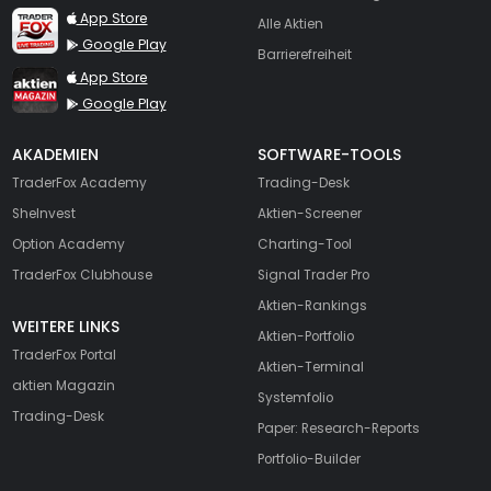
TraderFox Live Trading
App Store
Alle Aktien
Google Play
Barrierefreiheit
TraderFox aktien Magazin
App Store
Google Play
AKADEMIEN
SOFTWARE-TOOLS
TraderFox Academy
Trading-Desk
SheInvest
Aktien-Screener
Option Academy
Charting-Tool
TraderFox Clubhouse
Signal Trader Pro
Aktien-Rankings
WEITERE LINKS
Aktien-Portfolio
TraderFox Portal
Aktien-Terminal
aktien Magazin
Systemfolio
Trading-Desk
Paper: Research-Reports
Portfolio-Builder