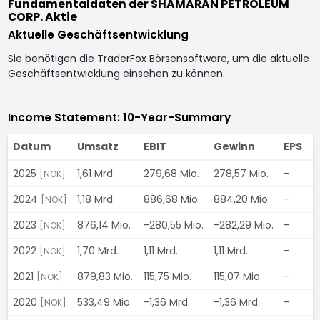
Fundamentaldaten der SHAMARAN PETROLEUM
CORP. Aktie
Aktuelle Geschäftsentwicklung
Sie benötigen die TraderFox Börsensoftware, um die aktuelle
Geschäftsentwicklung einsehen zu können.
Income Statement: 10-Year-Summary
Datum
Umsatz
EBIT
Gewinn
EPS
D
2025
1,61 Mrd.
279,68 Mio.
278,57 Mio.
-
-
[NOK]
2024
1,18 Mrd.
886,68 Mio.
884,20 Mio.
-
-
[NOK]
2023
876,14 Mio.
-280,55 Mio.
-282,29 Mio.
-
-
[NOK]
2022
1,70 Mrd.
1,11 Mrd.
1,11 Mrd.
-
-
[NOK]
2021
879,83 Mio.
115,75 Mio.
115,07 Mio.
-
-
[NOK]
2020
533,49 Mio.
-1,36 Mrd.
-1,36 Mrd.
-
-
[NOK]