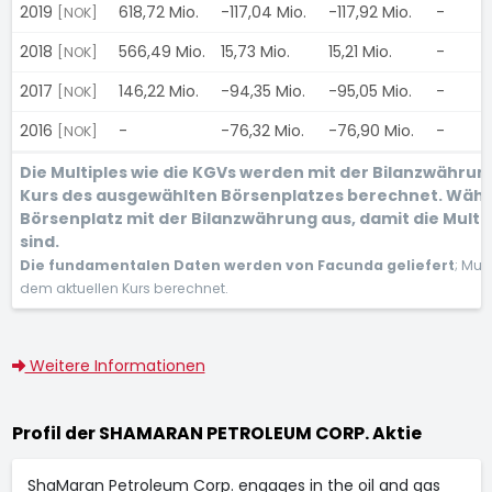
2019
618,72 Mio.
-117,04 Mio.
-117,92 Mio.
-
-
[NOK]
2018
566,49 Mio.
15,73 Mio.
15,21 Mio.
-
-
[NOK]
2017
146,22 Mio.
-94,35 Mio.
-95,05 Mio.
-
-
[NOK]
2016
-
-76,32 Mio.
-76,90 Mio.
-
-
[NOK]
Die Multiples wie die KGVs werden mit der Bilanzwähru
Kurs des ausgewählten Börsenplatzes berechnet. Wähl
Börsenplatz mit der Bilanzwährung aus, damit die Multi
sind.
Die fundamentalen Daten werden von Facunda geliefert
; Mul
dem aktuellen Kurs berechnet.
Weitere Informationen
Profil der SHAMARAN PETROLEUM CORP. Aktie
ShaMaran Petroleum Corp. engages in the oil and gas