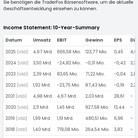
Sie benötigen die TraderFox Börsensoftware, um die aktuelle
Geschäftsentwicklung einsehen zu können.
Income Statement: 10-Year-Summary
Datum
Umsatz
EBIT
Gewinn
EPS
Di
2025
4,67 Mrd.
666,58 Mio.
123,77 Mio.
0,45
4,
[USD]
2024
3,50 Mrd.
-24,82 Mio.
-0,31 Mio.
-0,42
3,3
[USD]
2023
2,39 Mrd.
83,65 Mio.
71,22 Mio.
-0,04
2,8
[USD]
2022
1,92 Mrd.
-23,75 Mio.
87,43 Mio.
-0,19
2,2
[USD]
2021
4,98 Mrd.
4,67 Mrd.
2,03 Mrd.
28,61
-
[USD]
2020
2,11 Mrd.
1,45 Mrd.
927,58 Mio.
13,44
-
[USD]
2019
1,99 Mrd.
1,19 Mrd.
480,51 Mio.
6,96
-
[USD]
2018
1,40 Mrd.
719,08 Mio.
264,54 Mio.
3,83
-
[USD]