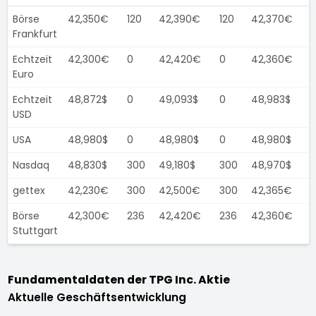
Börse
42,350€
120
42,390€
120
42,370€
Frankfurt
Echtzeit
42,300€
0
42,420€
0
42,360€
Euro
Echtzeit
48,872$
0
49,093$
0
48,983$
USD
USA
48,980$
0
48,980$
0
48,980$
Nasdaq
48,830$
300
49,180$
300
48,970$
gettex
42,230€
300
42,500€
300
42,365€
Börse
42,300€
236
42,420€
236
42,360€
Stuttgart
Fundamentaldaten der TPG Inc. Aktie
Aktuelle Geschäftsentwicklung