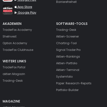
Barrierefreiheit
TraderFox aktien Magazin
App Store
Google Play
AKADEMIEN
SOFTWARE-TOOLS
TraderFox Academy
Trading-Desk
SheInvest
Aktien-Screener
Option Academy
Charting-Tool
TraderFox Clubhouse
Signal Trader Pro
Aktien-Rankings
WEITERE LINKS
Aktien-Portfolio
TraderFox Portal
Aktien-Terminal
aktien Magazin
Systemfolio
Trading-Desk
Paper: Research-Reports
Portfolio-Builder
MAGAZINE