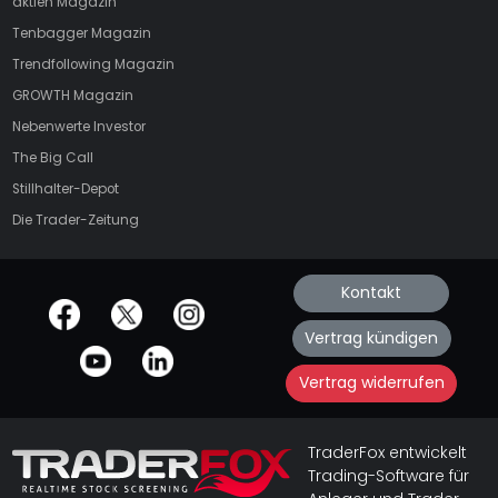
aktien
Magazin
Tenbagger Magazin
Trendfollowing Magazin
GROWTH
Magazin
Nebenwerte Investor
The Big Call
Stillhalter-Depot
Die Trader-Zeitung
Kontakt
offizielle Social Media-Accounts
Vertrag kündigen
Vertrag widerrufen
TraderFox entwickelt
Trading-Software für