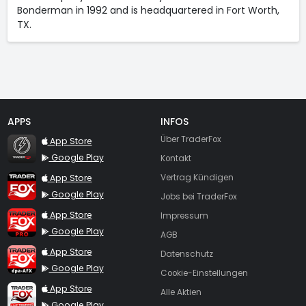
Bonderman in 1992 and is headquartered in Fort Worth,
TX.
APPS
INFOS
TraderFox Flash
Über TraderFox
App Store
Google Play
Kontakt
TraderFox App
App Store
Vertrag Kündigen
Google Play
Jobs bei TraderFox
TraderFox Pro
App Store
Impressum
Google Play
AGB
TraderFox dpa-AFX ProFeed
App Store
Datenschutz
Google Play
Cookie-Einstellungen
TraderFox Live Trading
App Store
Alle Aktien
Google Play