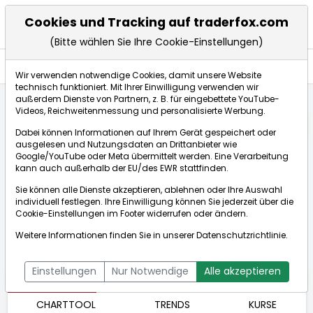
Cookies und Tracking auf traderfox.com
(Bitte wählen Sie Ihre Cookie-Einstellungen)
Aktien
Wir verwenden notwendige Cookies, damit unsere Website
technisch funktioniert. Mit Ihrer Einwilligung verwenden wir
außerdem Dienste von Partnern, z. B. für eingebettete YouTube-
Videos, Reichweitenmessung und personalisierte Werbung.
Startseite
Aktien
TPG Inc.
Börse:
Dabei können Informationen auf Ihrem Gerät gespeichert oder
ausgelesen und Nutzungsdaten an Drittanbieter wie
Google/YouTube oder Meta übermittelt werden. Eine Verarbeitung
kann auch außerhalb der EU/des EWR stattfinden.
TPG Inc.
48,983$
+1,02%
Sie können alle Dienste akzeptieren, ablehnen oder Ihre Auswahl
Echtzeit-Aktienkurs TPG Inc.
[WKN: A3DC2Y | ISIN:
individuell festlegen. Ihre Einwilligung können Sie jederzeit über die
Cookie-Einstellungen
im Footer widerrufen oder ändern.
Bid:
48,872$
Ask:
49,093$
US8726571016]
Aktienkurse
Weitere Informationen finden Sie in unserer
Datenschutzrichtlinie
.
Einstellungen
Nur Notwendige
Alle akzeptieren
ÜBERSICHT
FUNDAMENTAL
NACHRICHTEN
CHARTTOOL
TRENDS
KURSE