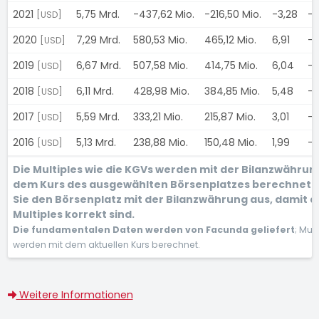
2021
5,75 Mrd.
-437,62 Mio.
-216,50 Mio.
-3,28
-
[USD]
2020
7,29 Mrd.
580,53 Mio.
465,12 Mio.
6,91
-
[USD]
2019
6,67 Mrd.
507,58 Mio.
414,75 Mio.
6,04
-
[USD]
2018
6,11 Mrd.
428,98 Mio.
384,85 Mio.
5,48
-
[USD]
2017
5,59 Mrd.
333,21 Mio.
215,87 Mio.
3,01
-
[USD]
2016
5,13 Mrd.
238,88 Mio.
150,48 Mio.
1,99
-
[USD]
Die Multiples wie die KGVs werden mit der Bilanzwährun
dem Kurs des ausgewählten Börsenplatzes berechnet.
Sie den Börsenplatz mit der Bilanzwährung aus, damit d
Multiples korrekt sind.
Die fundamentalen Daten werden von Facunda geliefert
; Mult
werden mit dem aktuellen Kurs berechnet.
Weitere Informationen