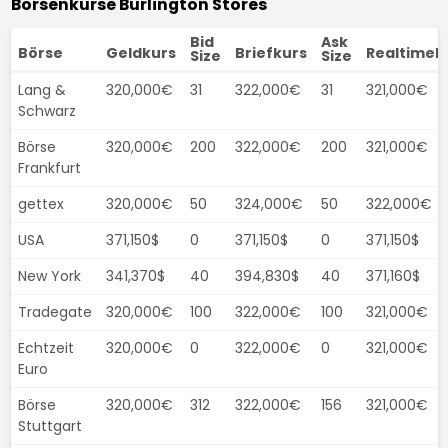
Börsenkurse Burlington Stores
Bid
Ask
Börse
Geldkurs
Briefkurs
Realtimek
Size
Size
Lang &
320,000€
31
322,000€
31
321,000€
Schwarz
Börse
320,000€
200
322,000€
200
321,000€
Frankfurt
gettex
320,000€
50
324,000€
50
322,000€
USA
371,150$
0
371,150$
0
371,150$
New York
341,370$
40
394,830$
40
371,160$
Tradegate
320,000€
100
322,000€
100
321,000€
Echtzeit
320,000€
0
322,000€
0
321,000€
Euro
Börse
320,000€
312
322,000€
156
321,000€
Stuttgart