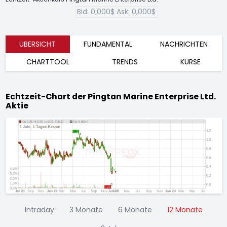
Bid:
0,000$
Ask:
0,000$
ÜBERSICHT
FUNDAMENTAL
NACHRICHTEN
CHARTTOOL
TRENDS
KURSE
Echtzeit-Chart der Pingtan Marine Enterprise Ltd.
Aktie
Intraday
3 Monate
6 Monate
12 Monate