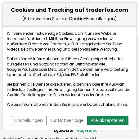
Cookies und Tracking auf traderfox.com
(Bitte wählen Sie Ihre Cookie-Einstellungen)
Aktien
Wir verwenden notwendige Cookies, damit unsere Website
technisch funktioniert. Mit Ihrer Einwilligung verwenden wir
außerdem Dienste von Partnern, z. B. für eingebettete YouTube-
Videos, Reichweitenmessung und personalisierte Werbung.
Startseite
Aktien
Pingtan Marine Enterprise Ltd.
Dabei können Informationen auf Ihrem Gerät gespeichert oder
ausgelesen und Nutzungsdaten an Drittanbieter wie
Google/YouTube oder Meta übermittelt werden. Eine Verarbeitung
Börse:
kann auch außerhalb der EU/des EWR stattfinden.
Sie können alle Dienste akzeptieren, ablehnen oder Ihre Auswahl
individuell festlegen. Ihre Einwilligung können Sie jederzeit über die
Cookie-Einstellungen
im Footer widerrufen oder ändern.
Pingtan Marine Enterprise Ltd.
Weitere Informationen finden Sie in unserer
Datenschutzrichtlinie
.
[WKN: A1JAKW | ISIN: KYG7114V1023]
Aktienkurse
Einstellungen
Nur Notwendige
Alle akzeptieren
0,300$
+3,45%
Echtzeit-Aktienkurs Pingtan Marine Enterprise Ltd.