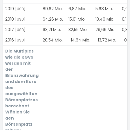
2019
89,62 Mio.
6,87 Mio.
5,68 Mio.
0,0
[USD]
2018
64,26 Mio.
15,01 Mio.
13,40 Mio.
0,17
[USD]
2017
63,21 Mio.
32,55 Mio.
29,66 Mio.
0,3
[USD]
2016
20,54 Mio.
-14,64 Mio.
-13,72 Mio.
-0,1
[USD]
Die Multiples
wie die KGVs
werden mit
der
Bilanzwährung
und dem Kurs
des
ausgewählten
Börsenplatzes
berechnet.
Wählen Sie
den
Börsenplatz