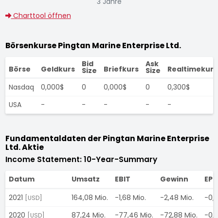
3 Jahre
Charttool öffnen
Börsenkurse Pingtan Marine Enterprise Ltd.
Bid
Ask
Börse
Geldkurs
Briefkurs
Realtimekurs
Size
Size
Nasdaq
0,000$
0
0,000$
0
0,300$
USA
-
-
-
-
-
Fundamentaldaten der Pingtan Marine Enterprise
Ltd. Aktie
Income Statement: 10-Year-Summary
Datum
Umsatz
EBIT
Gewinn
EPS
2021
164,08 Mio.
-1,68 Mio.
-2,48 Mio.
-0,
[USD]
2020
87,24 Mio.
-77,46 Mio.
-72,88 Mio.
-0,
[USD]