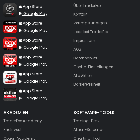
TraderFox Flash
Über TraderFox
App Store
Google Play
Kontakt
TraderFox App
App Store
Vertrag Kündigen
Google Play
Jobs bei TraderFox
TraderFox Pro
App Store
Impressum
Google Play
AGB
TraderFox dpa-AFX ProFeed
App Store
Datenschutz
Google Play
Cookie-Einstellungen
TraderFox Live Trading
App Store
Alle Aktien
Google Play
Barrierefreiheit
TraderFox aktien Magazin
App Store
Google Play
AKADEMIEN
SOFTWARE-TOOLS
TraderFox Academy
Trading-Desk
SheInvest
Aktien-Screener
Option Academy
Charting-Tool