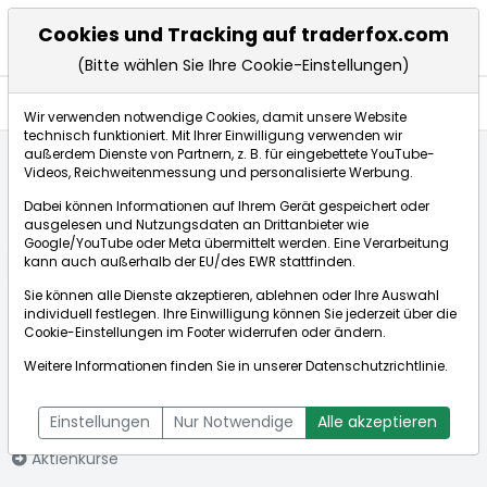
Cookies und Tracking auf traderfox.com
(Bitte wählen Sie Ihre Cookie-Einstellungen)
Aktien
Wir verwenden notwendige Cookies, damit unsere Website
technisch funktioniert. Mit Ihrer Einwilligung verwenden wir
außerdem Dienste von Partnern, z. B. für eingebettete YouTube-
Videos, Reichweitenmessung und personalisierte Werbung.
Startseite
Aktien
Johnson Outdoors
Dabei können Informationen auf Ihrem Gerät gespeichert oder
ausgelesen und Nutzungsdaten an Drittanbieter wie
Google/YouTube oder Meta übermittelt werden. Eine Verarbeitung
Börse:
kann auch außerhalb der EU/des EWR stattfinden.
Sie können alle Dienste akzeptieren, ablehnen oder Ihre Auswahl
individuell festlegen. Ihre Einwilligung können Sie jederzeit über die
Cookie-Einstellungen
im Footer widerrufen oder ändern.
Johnson
48,130$
+1,22%
Weitere Informationen finden Sie in unserer
Datenschutzrichtlinie
.
Outdoors
Echtzeit-Aktienkurs Johnson Outdoors
[WKN: 881525 | ISIN:
Bid:
39,300$
Ask:
58,890$
Einstellungen
Nur Notwendige
Alle akzeptieren
US4791671088]
Aktienkurse