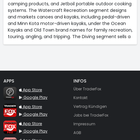
camping products, and Jetboil portable outdoor cooking
systems. The Watercraft Recreation segment designs
and markets canoes and kayaks, including pedal-driven
and Minn Kota motor-driven kayaks, under the Ocean
Kayaks and Old Town brand names for family recreation,
touring, angling, and tripping. The Diving segment sells a
APPS
INFOS
TraderFox Flash
Über TraderFox
App Store
Google Play
Kontakt
TraderFox App
App Store
Vertrag Kündigen
Google Play
Jobs bei TraderFox
TraderFox Pro
App Store
Impressum
Google Play
AGB
TraderFox dpa-AFX ProFeed