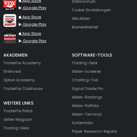
App Store
Datenschutz
Google Play
Cookie-Einstellungen
TraderFox Live Trading
App Store
Alle Aktien
Google Play
Barrierefreiheit
TraderFox aktien Magazin
App Store
Google Play
AKADEMIEN
SOFTWARE-TOOLS
TraderFox Academy
Trading-Desk
SheInvest
Aktien-Screener
Option Academy
Charting-Tool
TraderFox Clubhouse
Signal Trader Pro
Aktien-Rankings
WEITERE LINKS
Aktien-Portfolio
TraderFox Portal
Aktien-Terminal
aktien Magazin
Systemfolio
Trading-Desk
Paper: Research-Reports