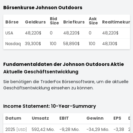
Börsenkurse Johnson Outdoors
Bid
Ask
Börse
Geldkurs
Briefkurs
Realtimekurs
Size
Size
USA
48,220$
0
48,220$
0
48,220$
Nasdaq
39,300$
100
58,890$
100
48,130$
Fundamentaldaten der Johnson Outdoors Aktie
Aktuelle Geschäftsentwicklung
Sie benötigen die TraderFox Börsensoftware, um die aktuelle
Geschäftsentwicklung einsehen zu können.
Income Statement: 10-Year-Summary
Datum
Umsatz
EBIT
Gewinn
EPS
D
2025
592,42 Mio.
-9,28 Mio.
-34,29 Mio.
-3,38
2,
[USD]