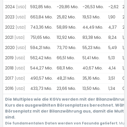
2024
592,85 Mio.
-29,86 Mio.
-26,53 Mio.
-2,62
2,
[USD]
2023
663,84 Mio.
25,82 Mio.
19,53 Mio.
1,90
2,
[USD]
2022
743,36 Mio.
58,89 Mio.
44,49 Mio.
4,37
2,
[USD]
2021
751,65 Mio.
112,92 Mio.
83,38 Mio.
8,24
1,
[USD]
2020
594,21 Mio.
73,70 Mio.
55,23 Mio.
5,49
1,
[USD]
2019
562,42 Mio.
66,51 Mio.
51,41 Mio.
5,13
1,
[USD]
2018
544,27 Mio.
68,11 Mio.
40,67 Mio.
4,14
1,
[USD]
2017
490,57 Mio.
48,21 Mio.
35,16 Mio.
3,51
0,
[USD]
2016
433,73 Mio.
23,66 Mio.
13,50 Mio.
1,34
0,
[USD]
Die Multiples wie die KGVs werden mit der Bilanzwähru
Kurs des ausgewählten Börsenplatzes berechnet. Wähl
Börsenplatz mit der Bilanzwährung aus, damit die Multi
sind.
Die fundamentalen Daten werden von Facunda geliefert
; Mul