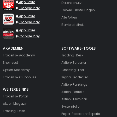
TraderFox dpa-AFX ProFeed
App Store
Datenschutz
Google Play
Cookie-Einstellungen
TraderFox Live Trading
App Store
Alle Aktien
Google Play
Barrierefreiheit
TraderFox aktien Magazin
App Store
Google Play
AKADEMIEN
SOFTWARE-TOOLS
TraderFox Academy
Trading-Desk
SheInvest
Aktien-Screener
Option Academy
Charting-Tool
TraderFox Clubhouse
Signal Trader Pro
Aktien-Rankings
WEITERE LINKS
Aktien-Portfolio
TraderFox Portal
Aktien-Terminal
aktien Magazin
Systemfolio
Trading-Desk
Paper: Research-Reports