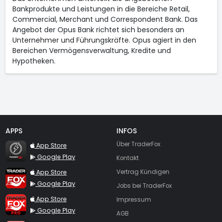
Bankprodukte und Leistungen in die Bereiche Retail,
Commercial, Merchant und Correspondent Bank. Das
Angebot der Opus Bank richtet sich besonders an
Unternehmer und Führungskräfte. Opus agiert in den
Bereichen Vermögensverwaltung, Kredite und
Hypotheken.
APPS
INFOS
TraderFox Flash
Über TraderFox
App Store
Google Play
Kontakt
TraderFox App
App Store
Vertrag Kündigen
Google Play
Jobs bei TraderFox
TraderFox Pro
App Store
Impressum
Google Play
AGB