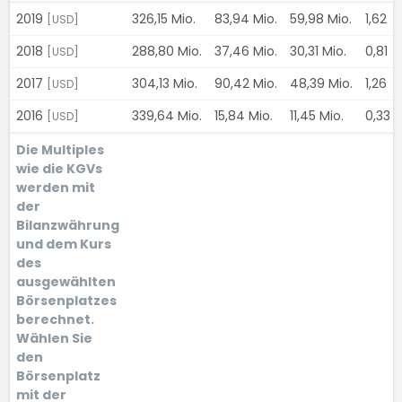
2019
326,15 Mio.
83,94 Mio.
59,98 Mio.
1,62
[USD]
2018
288,80 Mio.
37,46 Mio.
30,31 Mio.
0,81
[USD]
2017
304,13 Mio.
90,42 Mio.
48,39 Mio.
1,26
[USD]
2016
339,64 Mio.
15,84 Mio.
11,45 Mio.
0,33
[USD]
Die Multiples
wie die KGVs
werden mit
der
Bilanzwährung
und dem Kurs
des
ausgewählten
Börsenplatzes
berechnet.
Wählen Sie
den
Börsenplatz
mit der