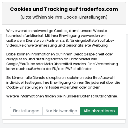
Cookies und Tracking auf traderfox.com
(Bitte wählen Sie Ihre Cookie-Einstellungen)
Aktien
Wir verwenden notwendige Cookies, damit unsere Website
technisch funktioniert. Mit Ihrer Einwilligung verwenden wir
außerdem Dienste von Partnern, z. B. für eingebettete YouTube-
Videos, Reichweitenmessung und personalisierte Werbung.
Startseite
Aktien
Opus Bank
Dabei können Informationen auf Ihrem Gerät gespeichert oder
ausgelesen und Nutzungsdaten an Drittanbieter wie
Google/YouTube oder Meta übermittelt werden. Eine Verarbeitung
Opus Bank
kann auch außerhalb der EU/des EWR stattfinden.
Echtzeit-Aktienkurs Opus Bank
[WKN: A110V3 | ISIN:
Sie können alle Dienste akzeptieren, ablehnen oder Ihre Auswahl
Bid:
Ask:
US6840001027]
individuell festlegen. Ihre Einwilligung können Sie jederzeit über die
Cookie-Einstellungen
im Footer widerrufen oder ändern.
Aktienkurse
Weitere Informationen finden Sie in unserer
Datenschutzrichtlinie
.
ÜBERSICHT
FUNDAMENTAL
NACHRICHTEN
Einstellungen
Nur Notwendige
Alle akzeptieren
CHARTTOOL
TRENDS
KURSE