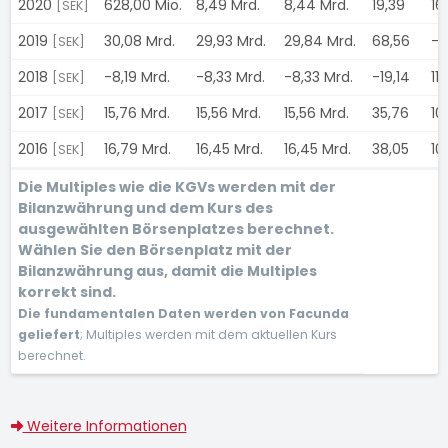
2020
628,00 Mio.
8,49 Mrd.
8,44 Mrd.
19,39
16
[SEK]
2019
30,08 Mrd.
29,93 Mrd.
29,84 Mrd.
68,56
-
[SEK]
2018
-8,19 Mrd.
-8,33 Mrd.
-8,33 Mrd.
-19,14
11
[SEK]
2017
15,76 Mrd.
15,56 Mrd.
15,56 Mrd.
35,76
10
[SEK]
2016
16,79 Mrd.
16,45 Mrd.
16,45 Mrd.
38,05
10
[SEK]
Die Multiples wie die KGVs werden mit der
Bilanzwährung und dem Kurs des
ausgewählten Börsenplatzes berechnet.
Wählen Sie den Börsenplatz mit der
Bilanzwährung aus, damit die Multiples
korrekt sind.
Die fundamentalen Daten werden von Facunda
geliefert
; Multiples werden mit dem aktuellen Kurs
berechnet.
Weitere Informationen