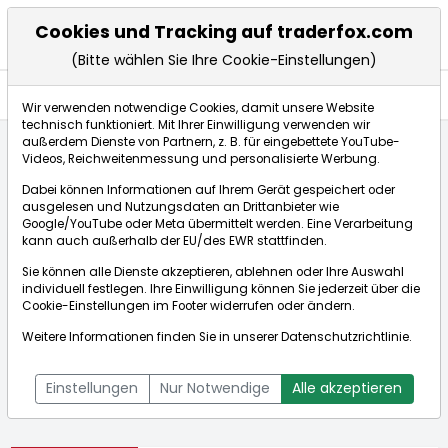
Cookies und Tracking auf traderfox.com
(Bitte wählen Sie Ihre Cookie-Einstellungen)
Aktien
Wir verwenden notwendige Cookies, damit unsere Website
technisch funktioniert. Mit Ihrer Einwilligung verwenden wir
außerdem Dienste von Partnern, z. B. für eingebettete YouTube-
Videos, Reichweitenmessung und personalisierte Werbung.
Startseite
Aktien
AB Industrivärden
Dabei können Informationen auf Ihrem Gerät gespeichert oder
ausgelesen und Nutzungsdaten an Drittanbieter wie
Google/YouTube oder Meta übermittelt werden. Eine Verarbeitung
Börse:
kann auch außerhalb der EU/des EWR stattfinden.
Sie können alle Dienste akzeptieren, ablehnen oder Ihre Auswahl
individuell festlegen. Ihre Einwilligung können Sie jederzeit über die
Cookie-Einstellungen
im Footer widerrufen oder ändern.
AB Industrivärden
50,875€
-0,83%
Weitere Informationen finden Sie in unserer
Datenschutzrichtlinie
.
Echtzeit-Aktienkurs AB Industrivärden
[WKN: 886939 | ISIN:
Bid:
50,850€
Ask:
50,900€
SE0000190126]
Einstellungen
Nur Notwendige
Alle akzeptieren
Aktienkurse