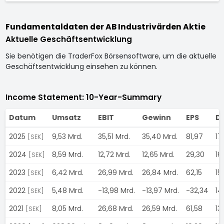
Fundamentaldaten der AB Industrivärden Aktie
Aktuelle Geschäftsentwicklung
Sie benötigen die TraderFox Börsensoftware, um die aktuelle
Geschäftsentwicklung einsehen zu können.
Income Statement: 10-Year-Summary
Datum
Umsatz
EBIT
Gewinn
EPS
Di
2025
9,53 Mrd.
35,51 Mrd.
35,40 Mrd.
81,97
17
[SEK]
2024
8,59 Mrd.
12,72 Mrd.
12,65 Mrd.
29,30
16
[SEK]
2023
6,42 Mrd.
26,99 Mrd.
26,84 Mrd.
62,15
15
[SEK]
2022
5,48 Mrd.
-13,98 Mrd.
-13,97 Mrd.
-32,34
14
[SEK]
2021
8,05 Mrd.
26,68 Mrd.
26,59 Mrd.
61,58
13
[SEK]