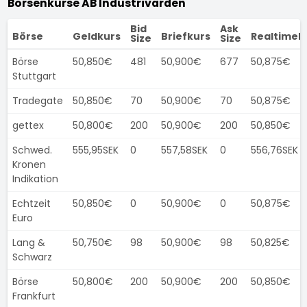
Börsenkurse AB Industrivärden
Bid
Ask
Börse
Geldkurs
Briefkurs
Realtimek
Size
Size
Börse
50,850€
481
50,900€
677
50,875€
Stuttgart
Tradegate
50,850€
70
50,900€
70
50,875€
gettex
50,800€
200
50,900€
200
50,850€
Schwed.
555,95SEK
0
557,58SEK
0
556,76SEK
Kronen
Indikation
Echtzeit
50,850€
0
50,900€
0
50,875€
Euro
Lang &
50,750€
98
50,900€
98
50,825€
Schwarz
Börse
50,800€
200
50,900€
200
50,850€
Frankfurt