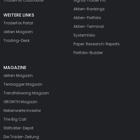
TraderFox Clubhouse
Signal Trader Pro
Aktien-Rankings
WEITERE LINKS
Aktien-Portfolio
TraderFox Portal
Aktien-Terminal
aktien Magazin
Systemfolio
Trading-Desk
Paper: Research-Reports
Portfolio-Builder
MAGAZINE
aktien
Magazin
Tenbagger Magazin
Trendfollowing Magazin
GROWTH
Magazin
Nebenwerte Investor
The Big Call
Stillhalter-Depot
Die Trader-Zeitung