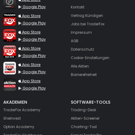
Google Play
Kontakt
TraderFox App
App Store
Vertrag Kündigen
Google Play
Jobs bei TraderFox
TraderFox Pro
App Store
Impressum
Google Play
AGB
TraderFox dpa-AFX ProFeed
App Store
Datenschutz
Google Play
Cookie-Einstellungen
TraderFox Live Trading
App Store
Alle Aktien
Google Play
Barrierefreiheit
TraderFox aktien Magazin
App Store
Google Play
AKADEMIEN
SOFTWARE-TOOLS
TraderFox Academy
Trading-Desk
SheInvest
Aktien-Screener
Option Academy
Charting-Tool