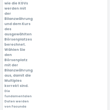
wie die KGVs
werden mit
der
Bilanzwährung
und dem Kurs
des
ausgewählten
Börsenplatzes
berechnet.
Wählen Sie
den
Börsenplatz
mit der
Bilanzwährung
aus, damit die
Multiples
korrekt sind.
Die
fundamentalen
Daten werden
von Facunda