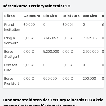
Börsenkurse Tertiary Minerals PLC
Börse
Geldkurs
Bid Size
Briefkurs
Ask Size
Re
Pfund
£0,000
0
£0,001
0
£0
Indikation
Lang &
0,001€
7.142.857
0,001€
7.142.857
0,
Schwarz
Börse
0,001€
5.200.000
0,001€
2.200.000
0,
Stuttgart
Echtzeit
0,001€
0
0,001€
0
0,
Euro
Börse
0,001€
600.000
0,001€
200.000
0,
Frankfurt
Fundamentaldaten der Tertiary Minerals PLC Aktie
Income Statement: 10-Year-Summary