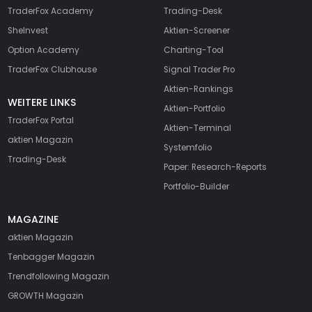
TraderFox Academy
Trading-Desk
SheInvest
Aktien-Screener
Option Academy
Charting-Tool
TraderFox Clubhouse
Signal Trader Pro
Aktien-Rankings
WEITERE LINKS
Aktien-Portfolio
TraderFox Portal
Aktien-Terminal
aktien Magazin
Systemfolio
Trading-Desk
Paper: Research-Reports
Portfolio-Builder
MAGAZINE
aktien
Magazin
Tenbagger Magazin
Trendfollowing Magazin
GROWTH
Magazin