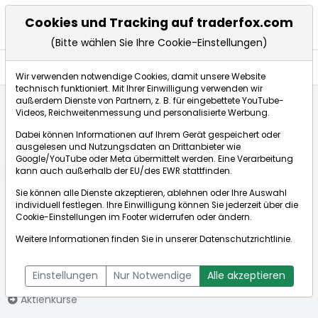
Cookies und Tracking auf traderfox.com
(Bitte wählen Sie Ihre Cookie-Einstellungen)
Aktien
Wir verwenden notwendige Cookies, damit unsere Website
technisch funktioniert. Mit Ihrer Einwilligung verwenden wir
außerdem Dienste von Partnern, z. B. für eingebettete YouTube-
Videos, Reichweitenmessung und personalisierte Werbung.
Startseite
Aktien
Tertiary Minerals PLC
Dabei können Informationen auf Ihrem Gerät gespeichert oder
ausgelesen und Nutzungsdaten an Drittanbieter wie
Google/YouTube oder Meta übermittelt werden. Eine Verarbeitung
Börse:
kann auch außerhalb der EU/des EWR stattfinden.
Sie können alle Dienste akzeptieren, ablehnen oder Ihre Auswahl
individuell festlegen. Ihre Einwilligung können Sie jederzeit über die
Cookie-Einstellungen
im Footer widerrufen oder ändern.
Tertiary Minerals
0,001€
-6,25%
Weitere Informationen finden Sie in unserer
Datenschutzrichtlinie
.
PLC
Echtzeit-Aktienkurs Tertiary Minerals PLC
[WKN: 794368 | ISIN:
Bid:
0,001€
Ask:
0,001€
Einstellungen
Nur Notwendige
Alle akzeptieren
GB0008854563]
Aktienkurse