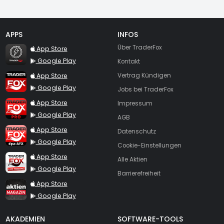
APPS
INFOS
TraderFox Flash
Über TraderFox
App Store
Google Play
Kontakt
TraderFox App
App Store
Vertrag Kündigen
Google Play
Jobs bei TraderFox
TraderFox Pro
App Store
Impressum
Google Play
AGB
TraderFox dpa-AFX ProFeed
App Store
Datenschutz
Google Play
Cookie-Einstellungen
TraderFox Live Trading
App Store
Alle Aktien
Google Play
Barrierefreiheit
TraderFox aktien Magazin
App Store
Google Play
AKADEMIEN
SOFTWARE-TOOLS