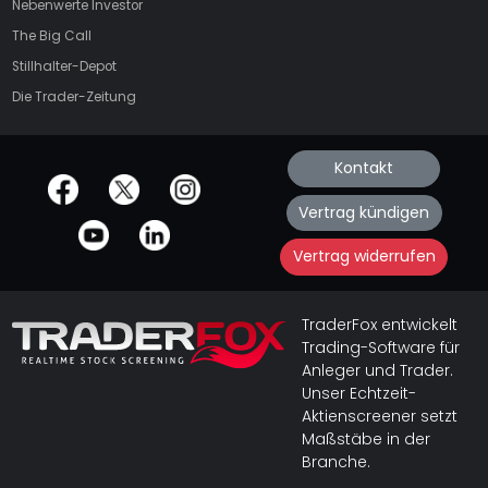
Nebenwerte Investor
The Big Call
Stillhalter-Depot
Die Trader-Zeitung
Kontakt
offizielle Social Media-Accounts
Vertrag kündigen
Vertrag widerrufen
TraderFox entwickelt
Trading-Software für
Anleger und Trader.
Unser Echtzeit-
Aktienscreener setzt
Maßstäbe in der
Branche.