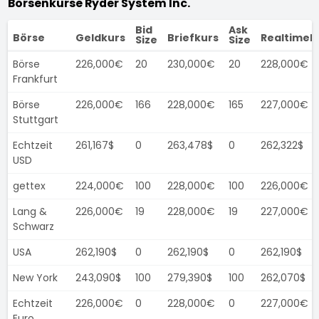
Börsenkurse Ryder System Inc.
Bid
Ask
Börse
Geldkurs
Briefkurs
Realtimek
Size
Size
Börse
226,000€
20
230,000€
20
228,000€
Frankfurt
Börse
226,000€
166
228,000€
165
227,000€
Stuttgart
Echtzeit
261,167$
0
263,478$
0
262,322$
USD
gettex
224,000€
100
228,000€
100
226,000€
Lang &
226,000€
19
228,000€
19
227,000€
Schwarz
USA
262,190$
0
262,190$
0
262,190$
New York
243,090$
100
279,390$
100
262,070$
Echtzeit
226,000€
0
228,000€
0
227,000€
Euro