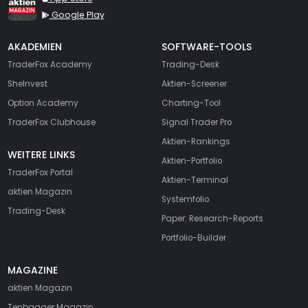
Google Play
AKADEMIEN
SOFTWARE-TOOLS
TraderFox Academy
Trading-Desk
SheInvest
Aktien-Screener
Option Academy
Charting-Tool
TraderFox Clubhouse
Signal Trader Pro
Aktien-Rankings
WEITERE LINKS
Aktien-Portfolio
TraderFox Portal
Aktien-Terminal
aktien Magazin
Systemfolio
Trading-Desk
Paper: Research-Reports
Portfolio-Builder
MAGAZINE
aktien
Magazin
Tenbagger Magazin