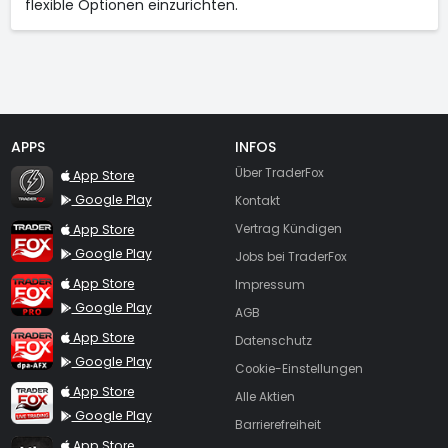
flexible Optionen einzurichten.
APPS
INFOS
TraderFox Flash
Über TraderFox
App Store
Google Play
Kontakt
TraderFox App
App Store
Vertrag Kündigen
Google Play
Jobs bei TraderFox
TraderFox Pro
App Store
Impressum
Google Play
AGB
TraderFox dpa-AFX ProFeed
App Store
Datenschutz
Google Play
Cookie-Einstellungen
TraderFox Live Trading
App Store
Alle Aktien
Google Play
Barrierefreiheit
TraderFox aktien Magazin
App Store