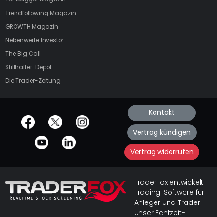
Trendfollowing Magazin
GROWTH
Magazin
Nebenwerte Investor
The Big Call
Stillhalter-Depot
Die Trader-Zeitung
Kontakt
offizielle Social Media-Accounts
Vertrag kündigen
Vertrag widerrufen
TraderFox entwickelt
Trading-Software für
Anleger und Trader.
Unser Echtzeit-