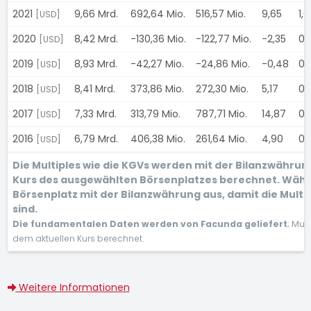
2021
9,66 Mrd.
692,64 Mio.
516,57 Mio.
9,65
1,
[USD]
2020
8,42 Mrd.
-130,36 Mio.
-122,77 Mio.
-2,35
0,
[USD]
2019
8,93 Mrd.
-42,27 Mio.
-24,86 Mio.
-0,48
0,
[USD]
2018
8,41 Mrd.
373,86 Mio.
272,30 Mio.
5,17
0,
[USD]
2017
7,33 Mrd.
313,79 Mio.
787,71 Mio.
14,87
0,
[USD]
2016
6,79 Mrd.
406,38 Mio.
261,64 Mio.
4,90
0,
[USD]
Die Multiples wie die KGVs werden mit der Bilanzwähru
Kurs des ausgewählten Börsenplatzes berechnet. Wähl
Börsenplatz mit der Bilanzwährung aus, damit die Multi
sind.
Die fundamentalen Daten werden von Facunda geliefert
; Mul
dem aktuellen Kurs berechnet.
Weitere Informationen