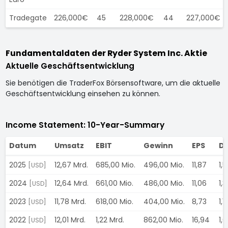
Tradegate
226,000€
45
228,000€
44
227,000€
Fundamentaldaten der Ryder System Inc. Aktie
Aktuelle Geschäftsentwicklung
Sie benötigen die TraderFox Börsensoftware, um die aktuelle
Geschäftsentwicklung einsehen zu können.
Income Statement: 10-Year-Summary
Datum
Umsatz
EBIT
Gewinn
EPS
Di
2025
12,67 Mrd.
685,00 Mio.
496,00 Mio.
11,87
1,
[USD]
2024
12,64 Mrd.
661,00 Mio.
486,00 Mio.
11,06
1,
[USD]
2023
11,78 Mrd.
618,00 Mio.
404,00 Mio.
8,73
1,
[USD]
2022
12,01 Mrd.
1,22 Mrd.
862,00 Mio.
16,94
1,
[USD]