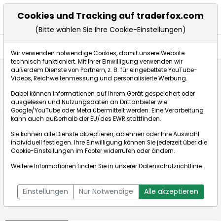
Cookies und Tracking auf traderfox.com
(Bitte wählen Sie Ihre Cookie-Einstellungen)
Aktien
Wir verwenden notwendige Cookies, damit unsere Website
technisch funktioniert. Mit Ihrer Einwilligung verwenden wir
außerdem Dienste von Partnern, z. B. für eingebettete YouTube-
Videos, Reichweitenmessung und personalisierte Werbung.
Startseite
Aktien
Ryder System Inc.
Dabei können Informationen auf Ihrem Gerät gespeichert oder
ausgelesen und Nutzungsdaten an Drittanbieter wie
Google/YouTube oder Meta übermittelt werden. Eine Verarbeitung
Börse:
kann auch außerhalb der EU/des EWR stattfinden.
Sie können alle Dienste akzeptieren, ablehnen oder Ihre Auswahl
individuell festlegen. Ihre Einwilligung können Sie jederzeit über die
Cookie-Einstellungen
im Footer widerrufen oder ändern.
Ryder System Inc.
227,000€
-0,44%
Weitere Informationen finden Sie in unserer
Datenschutzrichtlinie
.
Echtzeit-Aktienkurs Ryder System Inc.
[WKN: 855369 | ISIN:
Bid:
226,000€
Ask:
228,000€
US7835491082]
Einstellungen
Nur Notwendige
Alle akzeptieren
Aktienkurse