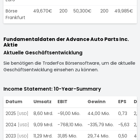
Börse
49,670€
200
50,300€
200
49,985€
Frankfurt
Fundamentaldaten der Advance Auto Parts Inc.
Aktie
Aktuelle Geschäftsentwicklung
Sie benötigen die TraderFox Börsensoftware, um die aktuelle
Geschäftsentwicklung einsehen zu können.
Income Statement: 10-Year-Summary
Datum
Umsatz
EBIT
Gewinn
EPS
Di
2025
8,60 Mrd.
-91,00 Mio.
44,00 Mio.
0,73
2,
[USD]
2024
9,09 Mrd.
-768,10 Mio.
-335,79 Mio.
-5,63
2,
[USD]
2023
11,29 Mrd.
31,85 Mio.
29,74 Mio.
0,50
4,
[USD]