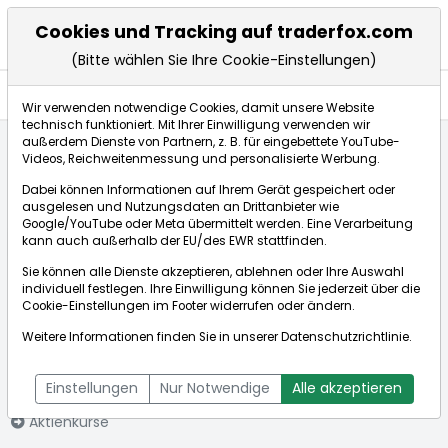
Cookies und Tracking auf traderfox.com
(Bitte wählen Sie Ihre Cookie-Einstellungen)
Aktien
Wir verwenden notwendige Cookies, damit unsere Website
technisch funktioniert. Mit Ihrer Einwilligung verwenden wir
außerdem Dienste von Partnern, z. B. für eingebettete YouTube-
Videos, Reichweitenmessung und personalisierte Werbung.
Startseite
Aktien
Advance Auto Parts Inc.
Dabei können Informationen auf Ihrem Gerät gespeichert oder
ausgelesen und Nutzungsdaten an Drittanbieter wie
Google/YouTube oder Meta übermittelt werden. Eine Verarbeitung
Börse:
kann auch außerhalb der EU/des EWR stattfinden.
Sie können alle Dienste akzeptieren, ablehnen oder Ihre Auswahl
individuell festlegen. Ihre Einwilligung können Sie jederzeit über die
Cookie-Einstellungen
im Footer widerrufen oder ändern.
Advance Auto
49,970€
-2,93%
Weitere Informationen finden Sie in unserer
Datenschutzrichtlinie
.
Parts Inc.
Echtzeit-Aktienkurs Advance Auto Parts Inc.
[WKN: 982516 | ISIN:
Bid:
49,880€
Ask:
50,060€
Einstellungen
Nur Notwendige
Alle akzeptieren
US00751Y1064]
Aktienkurse