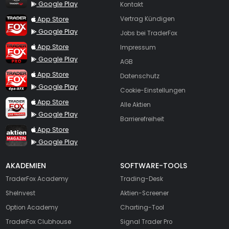
Google Play
Kontakt
TraderFox App
App Store
Vertrag Kündigen
Google Play
Jobs bei TraderFox
TraderFox Pro
App Store
Impressum
Google Play
AGB
TraderFox dpa-AFX ProFeed
App Store
Datenschutz
Google Play
Cookie-Einstellungen
TraderFox Live Trading
App Store
Alle Aktien
Google Play
Barrierefreiheit
TraderFox aktien Magazin
App Store
Google Play
AKADEMIEN
SOFTWARE-TOOLS
TraderFox Academy
Trading-Desk
SheInvest
Aktien-Screener
Option Academy
Charting-Tool
TraderFox Clubhouse
Signal Trader Pro