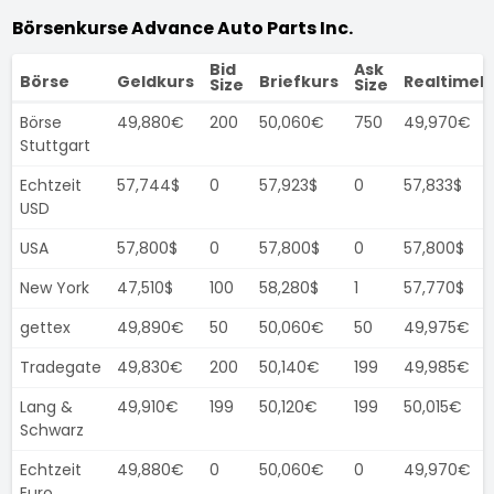
Börsenkurse Advance Auto Parts Inc.
Bid
Ask
Börse
Geldkurs
Briefkurs
Realtimek
Size
Size
Börse
49,880€
200
50,060€
750
49,970€
Stuttgart
Echtzeit
57,744$
0
57,923$
0
57,833$
USD
USA
57,800$
0
57,800$
0
57,800$
New York
47,510$
100
58,280$
1
57,770$
gettex
49,890€
50
50,060€
50
49,975€
Tradegate
49,830€
200
50,140€
199
49,985€
Lang &
49,910€
199
50,120€
199
50,015€
Schwarz
Echtzeit
49,880€
0
50,060€
0
49,970€
Euro