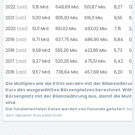
2022
11,15 Mrd.
648,69 Mio.
501,87 Mio.
8,27
12,
[USD]
2021
11,00 Mrd.
805,93 Mio.
616,11 Mio.
9,55
6,
[USD]
2020
10,11 Mrd.
651,02 Mio.
493,02 Mio.
7,15
2,
[USD]
2019
9,71 Mrd.
637,75 Mio.
486,90 Mio.
6,84
0,
[USD]
2018
9,58 Mrd.
555,26 Mio.
423,85 Mio.
5,73
0,
[USD]
2017
9,37 Mrd.
520,26 Mio.
475,51 Mio.
6,42
0,
[USD]
2016
9,57 Mrd.
738,84 Mio.
457,68 Mio.
6,20
0,
[USD]
Die Multiples wie die KGVs werden mit der Bilanzwähru
Kurs des ausgewählten Börsenplatzes berechnet. Wähl
Börsenplatz mit der Bilanzwährung aus, damit die Multi
sind.
Die fundamentalen Daten werden von Facunda geliefert
; Mul
dem aktuellen Kurs berechnet.