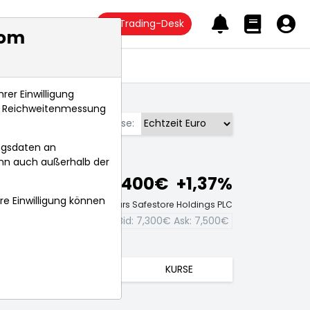
Trading-Desk
com
Anlagetrends
rer Einwilligung
s, Reichweitenmessung
Börse:
ngsdaten an
ann auch außerhalb der
7,400€
+1,37%
hre Einwilligung können
Echtzeit-Aktienkurs Safestore Holdings PLC
Bid:
7,300€
Ask:
7,500€
TRENDS
KURSE