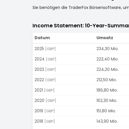
Sie benötigen die TraderFox Börsensoftware, u
Income Statement: 10-Year-Summa
Datum
Umsatz
2025
234,30 Mio.
[GBP]
2024
223,40 Mio.
[GBP]
2023
224,20 Mio.
[GBP]
2022
212,50 Mio.
[GBP]
2021
186,80 Mio.
[GBP]
2020
162,30 Mio.
[GBP]
2019
151,80 Mio.
[GBP]
2018
143,90 Mio.
[GBP]