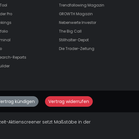
Tool
Trendfollowing Magazin
der Pro
GROWTH
Magazin
nkings
Nebenwerte Investor
folio
The Big Call
rminal
Stillhalter-Depot
o
Die Trader-Zeitung
search-Reports
uilder
ertrag kündigen
Vertrag widerrufen
zeit-Aktienscreener setzt Maßstäbe in der