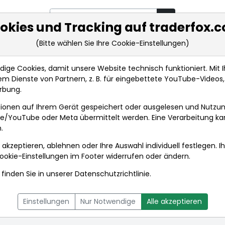
okies und Tracking auf traderfox.
(Bitte wählen Sie Ihre Cookie-Einstellungen)
rkt-Analysen
Market Tools
Realtimekurse
Nachrichten
ge Cookies, damit unsere Website technisch funktioniert. Mit Ih
m Dienste von Partnern, z. B. für eingebettete YouTube-Video
rbung.
ionen auf Ihrem Gerät gespeichert oder ausgelesen und Nutzu
gle/YouTube oder Meta übermittelt werden. Eine Verarbeitung k
.
 akzeptieren, ablehnen oder Ihre Auswahl individuell festlegen. I
ookie-Einstellungen
im Footer widerrufen oder ändern.
finden Sie in unserer
Datenschutzrichtlinie
.
L
NACHRICHTEN
CHARTTOOL
Einstellungen
Nur Notwendige
Alle akzeptieren