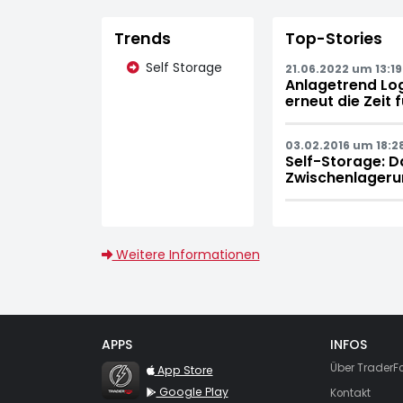
Trends
Top-Stories
Self Storage
21.06.2022 um 13:19
Anlagetrend Logi
erneut die Zeit 
03.02.2016 um 18:2
Self-Storage: D
Zwischenlageru
Weitere Informationen
APPS
INFOS
TraderFox Flash
Über TraderF
App Store
Google Play
Kontakt