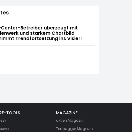
tes
-Center-Betreiber überzeugt mit
lenwerk und starkem Chartbild -
mmt Trendfortsetzung ins Visier!
RE-TOOLS
MAGAZINE
esk
aktien
Magazin
eener
Tenbagger Magazin