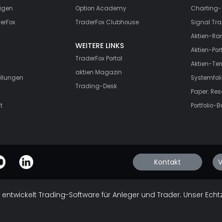
igen
Option Academy
Charting-
erFox
TraderFox Clubhouse
Signal Tra
Aktien-Ra
WEITERE LINKS
Aktien-Port
TraderFox Portal
Aktien-Te
aktien Magazin
ellungen
Systemfoli
Trading-Desk
Paper: Re
t
Portfolio-B
Kontakt
V
 entwickelt Trading-Software für Anleger und Trader. Unser Echt