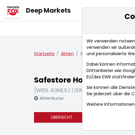
Deep Markets
Co
Übersicht
Ma
Wir verwenden notwendi
verwenden wir außerde
und personalisierte We
Startseite
Aktien
Safestore Holdings PLC
Dabei können Informat
Drittanbieter wie Goo
EU/des EWR stattfinden
Safestore Holdings PLC
Sie können alle Dienste
[WKN: A0MLXJ | ISIN: GB00B1N7Z094]
Sie jederzeit über die
C
Aktienkurse
Weitere Informationen 
ÜBERSICHT
FUNDAMENTA