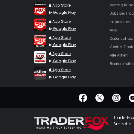
TraderFox App
App Store
Vertrag Künd
Google Play
Jobs bei Trad
TraderFox Pro
App Store
Impressum
Google Play
AGB
TraderFox dpa-AFX ProFeed
App Store
Datenschutz
Google Play
Cookie-Einst
TraderFox Live Trading
App Store
Alle Aktien
Google Play
Barrierefreihei
TraderFox aktien Magazin
App Store
Google Play
offizielle Social Media-Accounts
TraderFox
Branche.