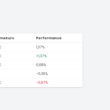
imekurs
Performance
€
1,37%
€
+1,37%
€
0,68%
-0,36%
€
-0,67%