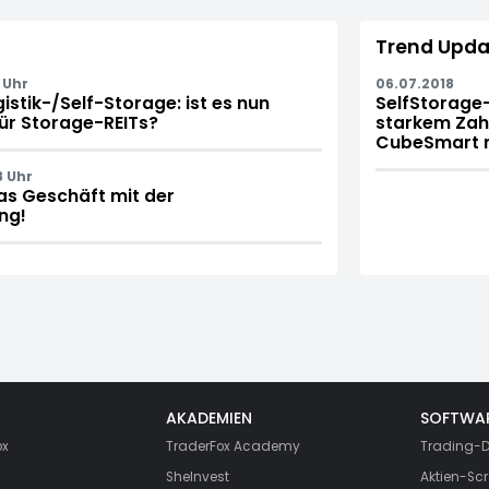
Trend Upda
 Uhr
06.07.2018
stik-/Self-Storage: ist es nun
SelfStorage
für Storage-REITs?
starkem Zah
CubeSmart ni
8 Uhr
as Geschäft mit der
ng!
AKADEMIEN
SOFTWA
ox
TraderFox Academy
Trading-D
SheInvest
Aktien-Scr