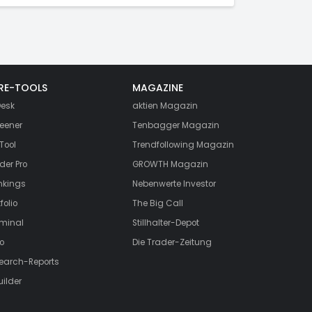
RE-TOOLS
MAGAZINE
esk
aktien
Magazin
eener
Tenbagger Magazin
Tool
Trendfollowing Magazin
der Pro
GROWTH
Magazin
nkings
Nebenwerte Investor
folio
The Big Call
rminal
Stillhalter-Depot
o
Die Trader-Zeitung
search-Reports
uilder