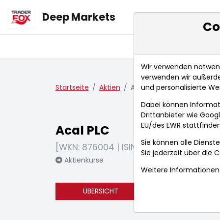
Deep Markets
Co
Übersicht
Ma
Wir verwenden notwendi
verwenden wir außerde
und personalisierte We
Startseite
Aktien
Acal PLC
Dabei können Informat
Drittanbieter wie Goo
EU/des EWR stattfinden
Acal PLC
Sie können alle Dienste
[WKN: 876004 | ISIN: GB0000055888]
Sie jederzeit über die
C
Aktienkurse
Weitere Informationen 
ÜBERSICHT
FUNDAMENTA