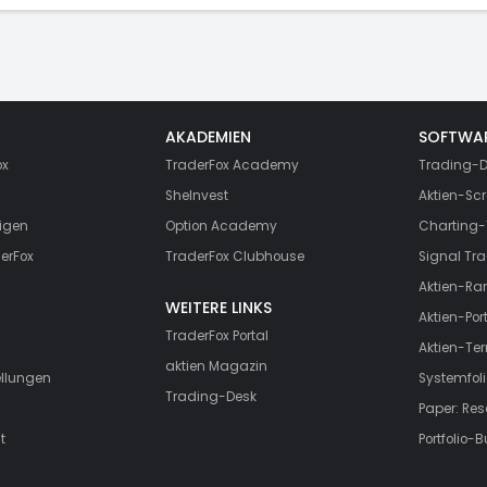
AKADEMIEN
SOFTWA
ox
TraderFox Academy
Trading-D
SheInvest
Aktien-Scr
igen
Option Academy
Charting-
erFox
TraderFox Clubhouse
Signal Tra
Aktien-Ra
WEITERE LINKS
Aktien-Port
TraderFox Portal
Aktien-Te
aktien Magazin
ellungen
Systemfoli
Trading-Desk
Paper: Re
t
Portfolio-B