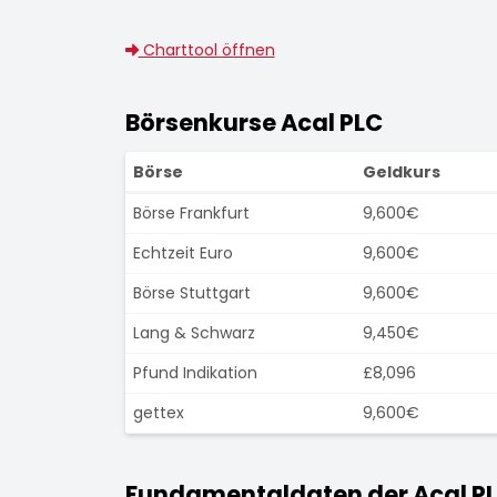
Charttool öffnen
Börsenkurse Acal PLC
Börse
Geldkurs
Börse Frankfurt
9,600€
Echtzeit Euro
9,600€
Börse Stuttgart
9,600€
Lang & Schwarz
9,450€
Pfund Indikation
£8,096
gettex
9,600€
Fundamentaldaten der Acal PL