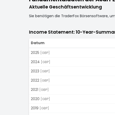
Aktuelle Geschäftsentwicklung
Sie benötigen die TraderFox Börsensoftware, u
Income Statement: 10-Year-Summa
Datum
2025
[GBP]
2024
[GBP]
2023
[GBP]
2022
[GBP]
2021
[GBP]
2020
[GBP]
2019
[GBP]