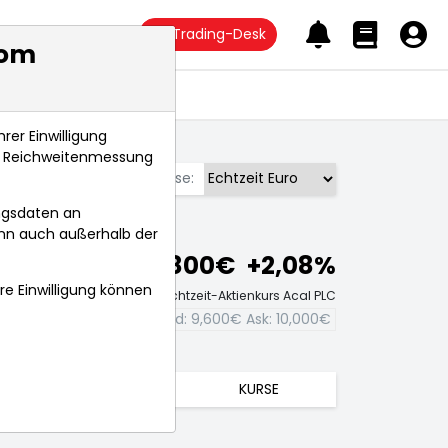
Trading-Desk
com
Anlagetrends
rer Einwilligung
s, Reichweitenmessung
Börse:
ngsdaten an
ann auch außerhalb der
9,800€
+2,08%
hre Einwilligung können
Echtzeit-Aktienkurs Acal PLC
Bid:
9,600€
Ask:
10,000€
TRENDS
KURSE