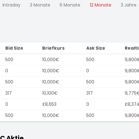
Intraday
3 Monate
6 Monate
12 Monate
3 Jahre
Bid Size
Briefkurs
Ask Size
Realt
500
10,000€
500
9,800
0
10,000€
0
9,800
500
10,000€
500
9,800
317
10,100€
317
9,775
0
£8,653
0
£8,37
500
10,000€
500
9,800
C Aktie