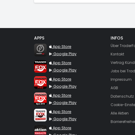
APPS
INFOS
TraderFox Flash
Über TraderF
App Store
Google Play
Kontakt
TraderFox App
App Store
Vertrag Künd
Google Play
Jobs bei Trad
TraderFox Pro
App Store
Impressum
Google Play
AGB
TraderFox dpa-AFX ProFeed
App Store
Datenschutz
Google Play
Cookie-Einst
TraderFox Live Trading
App Store
Alle Aktien
Google Play
Barrierefreihei
TraderFox aktien Magazin
App Store