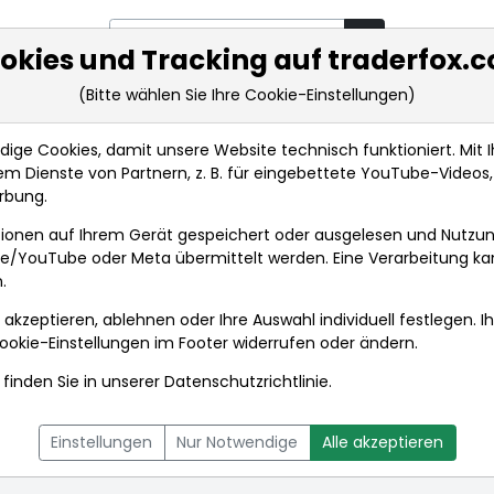
okies und Tracking auf traderfox.
(Bitte wählen Sie Ihre Cookie-Einstellungen)
rkt-Analysen
Market Tools
Realtimekurse
Nachrichten
ge Cookies, damit unsere Website technisch funktioniert. Mit Ih
m Dienste von Partnern, z. B. für eingebettete YouTube-Video
rbung.
ionen auf Ihrem Gerät gespeichert oder ausgelesen und Nutzu
gle/YouTube oder Meta übermittelt werden. Eine Verarbeitung k
.
 akzeptieren, ablehnen oder Ihre Auswahl individuell festlegen. I
ookie-Einstellungen
im Footer widerrufen oder ändern.
finden Sie in unserer
Datenschutzrichtlinie
.
L
NACHRICHTEN
CHARTTOOL
Einstellungen
Nur Notwendige
Alle akzeptieren