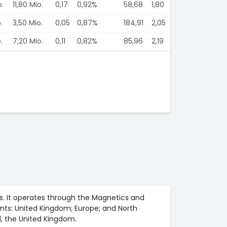
o.
11,80 Mio.
0,17
0,92%
58,68
1,80
.
3,50 Mio.
0,05
0,87%
184,91
2,05
.
7,20 Mio.
0,11
0,82%
85,96
2,19
ns. It operates through the Magnetics and
nts: United Kingdom; Europe; and North
d, the United Kingdom.