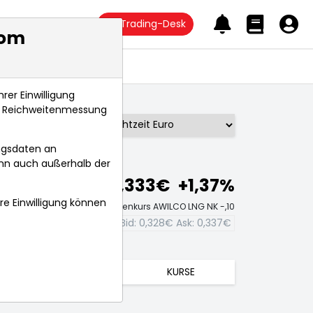
Trading-Desk
com
Anlagetrends
rer Einwilligung
s, Reichweitenmessung
Börse:
ngsdaten an
ann auch außerhalb der
0,333€
+1,37%
hre Einwilligung können
Echtzeit-Aktienkurs AWILCO LNG NK -,10
Bid:
0,328€
Ask:
0,337€
TRENDS
KURSE