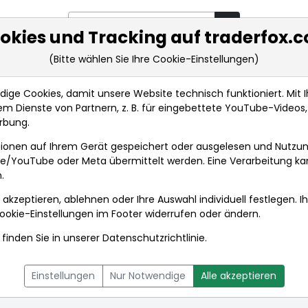
okies und Tracking auf traderfox.
(Bitte wählen Sie Ihre Cookie-Einstellungen)
rkt-Analysen
Market Tools
Realtimekurse
Nachrichten
ge Cookies, damit unsere Website technisch funktioniert. Mit Ih
m Dienste von Partnern, z. B. für eingebettete YouTube-Video
rbung.
damentaldaten
ionen auf Ihrem Gerät gespeichert oder ausgelesen und Nutzu
gle/YouTube oder Meta übermittelt werden. Eine Verarbeitung k
.
 akzeptieren, ablehnen oder Ihre Auswahl individuell festlegen. I
ookie-Einstellungen
im Footer widerrufen oder ändern.
finden Sie in unserer
Datenschutzrichtlinie
.
L
NACHRICHTEN
CHARTTOOL
Einstellungen
Nur Notwendige
Alle akzeptieren