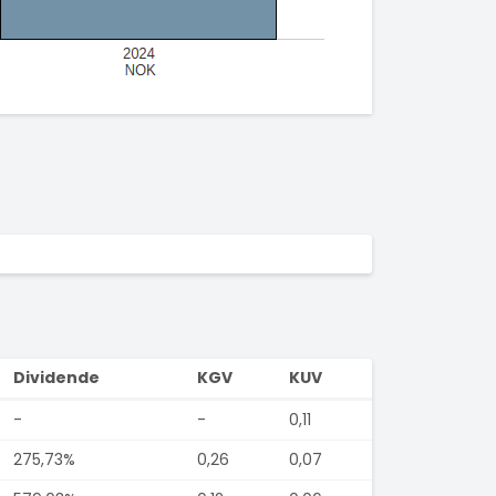
Dividende
KGV
KUV
-
-
0,11
275,73%
0,26
0,07