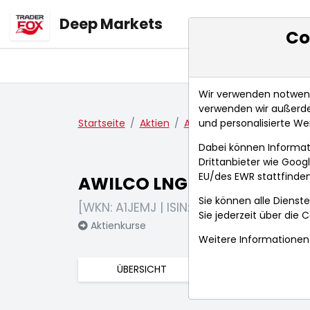
Deep Markets
Co
Übersicht
Ma
Wir verwenden notwendi
verwenden wir außerde
und personalisierte We
Startseite
Aktien
AWILCO LNG NK -,10
Fun
Dabei können Informat
Drittanbieter wie Goo
EU/des EWR stattfinden
AWILCO LNG NK -,10
Sie können alle Dienste
[WKN: A1JEMJ | ISIN: NO0010607971]
Sie jederzeit über die
C
Aktienkurse
Weitere Informationen 
ÜBERSICHT
FUNDAMENTA