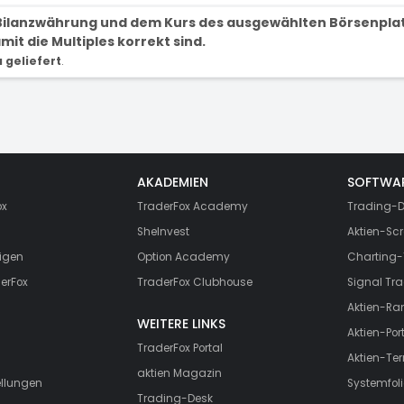
r Bilanzwährung und dem Kurs des ausgewählten Börsenpla
it die Multiples korrekt sind.
geliefert
.
AKADEMIEN
SOFTWA
ox
TraderFox Academy
Trading-D
SheInvest
Aktien-Scr
igen
Option Academy
Charting-
erFox
TraderFox Clubhouse
Signal Tra
Aktien-Ra
WEITERE LINKS
Aktien-Port
TraderFox Portal
Aktien-Te
aktien Magazin
ellungen
Systemfoli
Trading-Desk