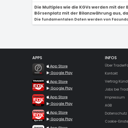
Die Multiples wie die KGVs werden mit de
Börsenplatz mit der Bilanzwährung aus, dam
Die fundamentalen Daten werden von Facunda 
APPS
INFOS
TraderFox Flash
Über TraderF
App Store
Google Play
Kontakt
TraderFox App
App Store
Vertrag Künd
Google Play
Jobs bei Trad
TraderFox Pro
App Store
Impressum
Google Play
AGB
TraderFox dpa-AFX ProFeed
App Store
Datenschutz
Google Play
Cookie-Einst
TraderFox Live Trading
App Store