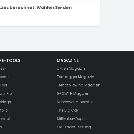
tzes berechnet. Wählen Sie den
RE-TOOLS
MAGAZINE
esk
aktien
Magazin
eener
Tenbagger Magazin
Tool
Trendfollowing Magazin
der Pro
GROWTH
Magazin
nkings
Nebenwerte Investor
folio
The Big Call
rminal
Stillhalter-Depot
o
Die Trader-Zeitung