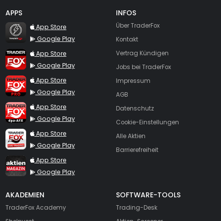
APPS
INFOS
TraderFox Flash
Über TraderFox
App Store
Google Play
Kontakt
TraderFox App
App Store
Vertrag Kündigen
Google Play
Jobs bei TraderFox
TraderFox Pro
App Store
Impressum
Google Play
AGB
TraderFox dpa-AFX ProFeed
App Store
Datenschutz
Google Play
Cookie-Einstellungen
TraderFox Live Trading
App Store
Alle Aktien
Google Play
Barrierefreiheit
TraderFox aktien Magazin
App Store
Google Play
AKADEMIEN
SOFTWARE-TOOLS
TraderFox Academy
Trading-Desk