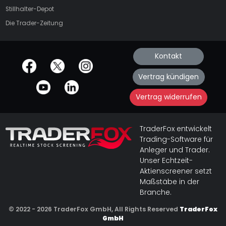
Stillhalter-Depot
Die Trader-Zeitung
Kontakt
offizielle Social Media-Accounts
Vertrag kündigen
Vertrag widerrufen
TraderFox entwickelt
Trading-Software für
Anleger und Trader.
Unser Echtzeit-
Aktienscreener setzt
Maßstäbe in der
Branche.
© 2022 - 2026 TraderFox GmbH, All Rights Reserved
TraderFox
GmbH