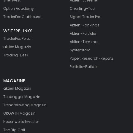
SheInvest
Aktien-Screener
Option Academy
Charting-Tool
TraderFox Clubhouse
Signal Trader Pro
Aktien-Rankings
WEITERE LINKS
Aktien-Portfolio
TraderFox Portal
Aktien-Terminal
aktien Magazin
Systemfolio
Trading-Desk
Paper: Research-Reports
Portfolio-Builder
MAGAZINE
aktien
Magazin
Tenbagger Magazin
Trendfollowing Magazin
GROWTH
Magazin
Nebenwerte Investor
The Big Call