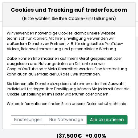
Cookies und Tracking auf traderfox.com
(Bitte wählen Sie Ihre Cookie-Einstellungen)
Aktien
Wir verwenden notwendige Cookies, damit unsere Website
technisch funktioniert. Mit Ihrer Einwilligung verwenden wir
außerdem Dienste von Partnern, z. B. für eingebettete YouTube-
Videos, Reichweitenmessung und personalisierte Werbung.
Startseite
Aktien
The Bank of New York Mellon Corp.
Dabei können Informationen auf Ihrem Gerät gespeichert oder
Aktienkurse
ausgelesen und Nutzungsdaten an Drittanbieter wie
Google/YouTube oder Meta übermittelt werden. Eine Verarbeitung
kann auch außerhalb der EU/des EWR stattfinden.
Börse:
Sie können alle Dienste akzeptieren, ablehnen oder Ihre Auswahl
individuell festlegen. Ihre Einwilligung können Sie jederzeit über die
Cookie-Einstellungen
im Footer widerrufen oder ändern.
Weitere Informationen finden Sie in unserer
Datenschutzrichtlinie
.
The Bank of New York Mellon Corp.
[WKN: A0MVKA | ISIN: US0640581007]
Einstellungen
Nur Notwendige
Alle akzeptieren
Aktienkurse
137,500€
+0,00%