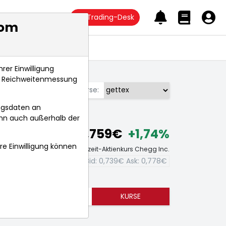
Trading-Desk
com
Anlagetrends
rer Einwilligung
s, Reichweitenmessung
Börse:
ngsdaten an
ann auch außerhalb der
0,759€
+1,74%
hre Einwilligung können
Echtzeit-Aktienkurs Chegg Inc.
Bid:
0,739€
Ask:
0,778€
TRENDS
KURSE