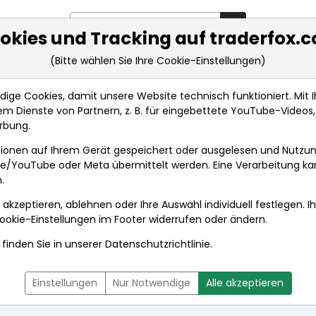
okies und Tracking auf traderfox.
(Bitte wählen Sie Ihre Cookie-Einstellungen)
rkt-Analysen
Market Tools
Realtimekurse
Nachrichten
ge Cookies, damit unsere Website technisch funktioniert. Mit Ih
m Dienste von Partnern, z. B. für eingebettete YouTube-Video
rbung.
ionen auf Ihrem Gerät gespeichert oder ausgelesen und Nutzu
gle/YouTube oder Meta übermittelt werden. Eine Verarbeitung k
.
 akzeptieren, ablehnen oder Ihre Auswahl individuell festlegen. I
ookie-Einstellungen
im Footer widerrufen oder ändern.
finden Sie in unserer
Datenschutzrichtlinie
.
L
NACHRICHTEN
CHARTTOOL
Einstellungen
Nur Notwendige
Alle akzeptieren