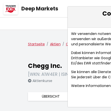
Deep Markets
Co
Übersicht
Ma
Wir verwenden notwendi
verwenden wir außerde
und personalisierte We
Startseite
Aktien
Chegg Inc.
Aktienkurse
Dabei können Informat
Drittanbieter wie Goo
EU/des EWR stattfinden
Chegg Inc.
Sie können alle Dienste
[WKN: A1W4ER | ISIN: US1630921096]
Sie jederzeit über die
C
Aktienkurse
Weitere Informationen 
ÜBERSICHT
FUNDAMENTA