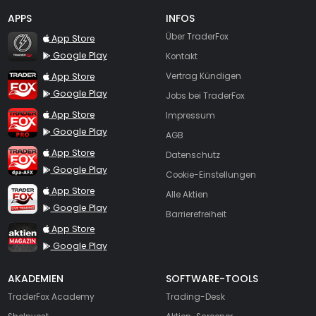
APPS
INFOS
TraderFox Flash
Über TraderFox
App Store
Google Play
Kontakt
TraderFox App
App Store
Vertrag Kündigen
Google Play
Jobs bei TraderFox
TraderFox Pro
App Store
Impressum
Google Play
AGB
TraderFox dpa-AFX ProFeed
App Store
Datenschutz
Google Play
Cookie-Einstellungen
TraderFox Live Trading
App Store
Alle Aktien
Google Play
Barrierefreiheit
TraderFox aktien Magazin
App Store
Google Play
AKADEMIEN
SOFTWARE-TOOLS
TraderFox Academy
Trading-Desk