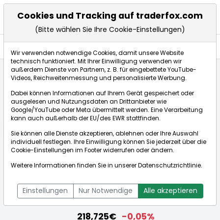
Cookies und Tracking auf traderfox.com
(Bitte wählen Sie Ihre Cookie-Einstellungen)
Aktien
Wir verwenden notwendige Cookies, damit unsere Website
technisch funktioniert. Mit Ihrer Einwilligung verwenden wir
außerdem Dienste von Partnern, z. B. für eingebettete YouTube-
Videos, Reichweitenmessung und personalisierte Werbung.
Startseite
Aktien
PNC Financial Services Group
Dabei können Informationen auf Ihrem Gerät gespeichert oder
Aktienkurse
ausgelesen und Nutzungsdaten an Drittanbieter wie
Google/YouTube oder Meta übermittelt werden. Eine Verarbeitung
kann auch außerhalb der EU/des EWR stattfinden.
Börse:
Sie können alle Dienste akzeptieren, ablehnen oder Ihre Auswahl
individuell festlegen. Ihre Einwilligung können Sie jederzeit über die
Cookie-Einstellungen
im Footer widerrufen oder ändern.
Weitere Informationen finden Sie in unserer
Datenschutzrichtlinie
.
PNC Financial Services Group
[WKN: 867679 | ISIN: US6934751057]
Einstellungen
Nur Notwendige
Alle akzeptieren
Aktienkurse
218,725€
-0,05%