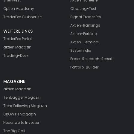
SheInvest
Aktien-Screener
Option Academy
Charting-Tool
TraderFox Clubhouse
Signal Trader Pro
Aktien-Rankings
WEITERE LINKS
Aktien-Portfolio
TraderFox Portal
Aktien-Terminal
aktien Magazin
Systemfolio
Trading-Desk
Paper: Research-Reports
Portfolio-Builder
MAGAZINE
aktien
Magazin
Tenbagger Magazin
Trendfollowing Magazin
GROWTH
Magazin
Nebenwerte Investor
The Big Call