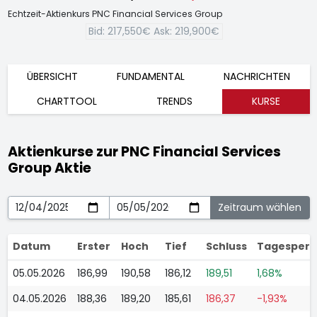
Echtzeit-Aktienkurs PNC Financial Services Group
Bid:
217,550€
Ask:
219,900€
ÜBERSICHT
FUNDAMENTAL
NACHRICHTEN
CHARTTOOL
TRENDS
KURSE
Aktienkurse zur PNC Financial Services
Group Aktie
Datum
Erster
Hoch
Tief
Schluss
Tagesper
05.05.2026
186,99
190,58
186,12
189,51
1,68%
04.05.2026
188,36
189,20
185,61
186,37
-1,93%