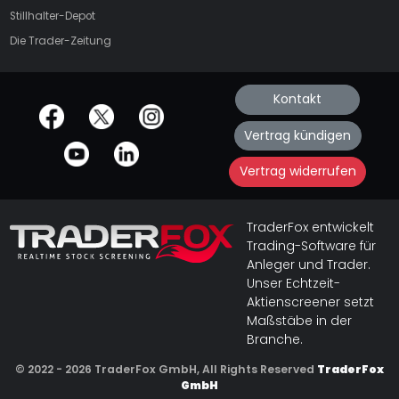
Stillhalter-Depot
Die Trader-Zeitung
Kontakt
offizielle Social Media-Accounts
Vertrag kündigen
Vertrag widerrufen
TraderFox entwickelt
Trading-Software für
Anleger und Trader.
Unser Echtzeit-
Aktienscreener setzt
Maßstäbe in der
Branche.
© 2022 - 2026 TraderFox GmbH, All Rights Reserved
TraderFox
GmbH