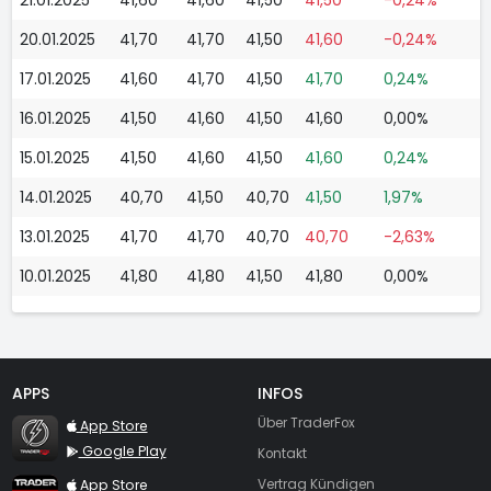
20.01.2025
41,70
41,70
41,50
41,60
-0,24%
17.01.2025
41,60
41,70
41,50
41,70
0,24%
16.01.2025
41,50
41,60
41,50
41,60
0,00%
15.01.2025
41,50
41,60
41,50
41,60
0,24%
14.01.2025
40,70
41,50
40,70
41,50
1,97%
13.01.2025
41,70
41,70
40,70
40,70
-2,63%
10.01.2025
41,80
41,80
41,50
41,80
0,00%
APPS
INFOS
TraderFox Flash
Über TraderFox
App Store
Google Play
Kontakt
TraderFox App
App Store
Vertrag Kündigen