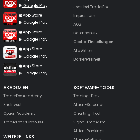
Google Play
Jobs bei TraderFox
TraderFox Pro
App Store
Impressum
Google Play
AGB
TraderFox dpa-AFX ProFeed
App Store
Datenschutz
Google Play
Cookie-Einstellungen
TraderFox Live Trading
App Store
Alle Aktien
Google Play
Barrierefreiheit
TraderFox aktien Magazin
App Store
Google Play
AKADEMIEN
SOFTWARE-TOOLS
TraderFox Academy
Trading-Desk
SheInvest
Aktien-Screener
Option Academy
Charting-Tool
TraderFox Clubhouse
Signal Trader Pro
Aktien-Rankings
WEITERE LINKS
Aktien-Portfolio