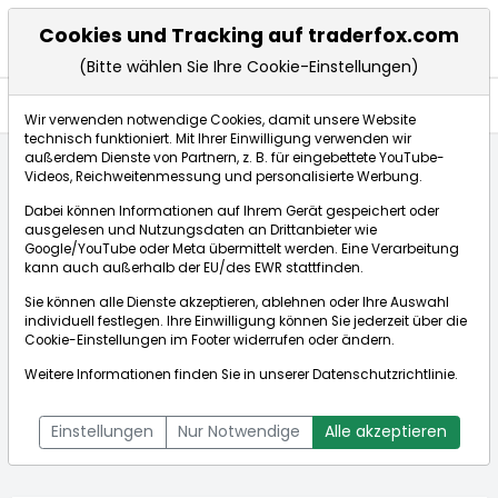
Cookies und Tracking auf traderfox.com
(Bitte wählen Sie Ihre Cookie-Einstellungen)
Aktien
Wir verwenden notwendige Cookies, damit unsere Website
technisch funktioniert. Mit Ihrer Einwilligung verwenden wir
außerdem Dienste von Partnern, z. B. für eingebettete YouTube-
Videos, Reichweitenmessung und personalisierte Werbung.
Startseite
Aktien
Biotest AG
Aktienkurse
Dabei können Informationen auf Ihrem Gerät gespeichert oder
ausgelesen und Nutzungsdaten an Drittanbieter wie
Google/YouTube oder Meta übermittelt werden. Eine Verarbeitung
Börse:
kann auch außerhalb der EU/des EWR stattfinden.
Sie können alle Dienste akzeptieren, ablehnen oder Ihre Auswahl
individuell festlegen. Ihre Einwilligung können Sie jederzeit über die
Cookie-Einstellungen
im Footer widerrufen oder ändern.
Biotest AG
42,500€
-0,23%
Weitere Informationen finden Sie in unserer
Datenschutzrichtlinie
.
Echtzeit-Aktienkurs Biotest AG
[WKN: 522720 | ISIN:
Bid:
41,600€
Ask:
43,400€
DE0005227201]
Einstellungen
Nur Notwendige
Alle akzeptieren
Aktienkurse