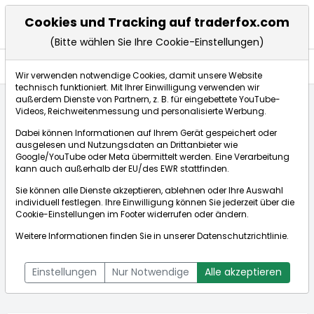
Cookies und Tracking auf traderfox.com
(Bitte wählen Sie Ihre Cookie-Einstellungen)
Aktien
Wir verwenden notwendige Cookies, damit unsere Website
technisch funktioniert. Mit Ihrer Einwilligung verwenden wir
außerdem Dienste von Partnern, z. B. für eingebettete YouTube-
Videos, Reichweitenmessung und personalisierte Werbung.
Startseite
Aktien
IONOS Group SE
Aktienkurse
Dabei können Informationen auf Ihrem Gerät gespeichert oder
ausgelesen und Nutzungsdaten an Drittanbieter wie
Google/YouTube oder Meta übermittelt werden. Eine Verarbeitung
Börse:
kann auch außerhalb der EU/des EWR stattfinden.
Sie können alle Dienste akzeptieren, ablehnen oder Ihre Auswahl
individuell festlegen. Ihre Einwilligung können Sie jederzeit über die
Cookie-Einstellungen
im Footer widerrufen oder ändern.
IONOS Group SE
32,220€
+7,11%
Weitere Informationen finden Sie in unserer
Datenschutzrichtlinie
.
Echtzeit-Aktienkurs IONOS Group SE
[WKN: A3E00M | ISIN:
Bid:
32,180€
Ask:
32,260€
DE000A3E00M1]
Einstellungen
Nur Notwendige
Alle akzeptieren
Aktienkurse