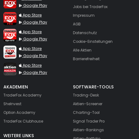
Google Play
Jobs bei TraderFox
TraderFox Pro
App Store
Impressum
Google Play
AGB
TraderFox dpa-AFX ProFeed
App Store
Datenschutz
Google Play
Cookie-Einstellungen
TraderFox Live Trading
App Store
Alle Aktien
Google Play
Barrierefreiheit
TraderFox aktien Magazin
App Store
Google Play
AKADEMIEN
SOFTWARE-TOOLS
TraderFox Academy
Trading-Desk
SheInvest
Aktien-Screener
Option Academy
Charting-Tool
TraderFox Clubhouse
Signal Trader Pro
Aktien-Rankings
WEITERE LINKS
Aktien-Portfolio