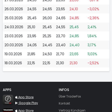
26.03.2026
24,55
24,65
23,65
24,10
-3,02%
25.03.2026
25,45
26,00
24,65
24,85
-2,36%
24.03.2026
25,10
25,45
24,55
25,45
2,41%
23.03.2026
23,95
25,25
23,70
24,85
1,84%
20.03.2026
24,05
24,45
23,40
24,40
3,17%
19.03.2026
21,85
24,50
21,70
23,65
11,03%
18.03.2026
22,15
22,15
21,30
21,30
-2,52%
APPS
INFOS
TraderFox Flash
Über TraderFox
App Store
Google Play
Kontakt
TraderFox App
App Store
Vertrag Kündigen