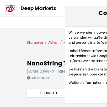
Deep Markets
Co
Übersicht
Ma
Wir verwenden notwendi
verwenden wir außerde
und personalisierte We
Startseite
Aktien
NanoString Technologies I
Dabei können Informat
Drittanbieter wie Goo
EU/des EWR stattfinden
NanoString Technologies I
Sie können alle Dienste
[WKN: A1W1X2 | ISIN: US63009R1095]
Sie jederzeit über die
C
Aktienkurse
Weitere Informationen 
ÜBERSICHT
FUNDAMENTA