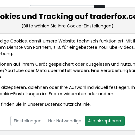
okies und Tracking auf traderfox.
(Bitte wählen Sie Ihre Cookie-Einstellungen)
rkt-Analysen
Market Tools
Realtimekurse
Nachrichten
ge Cookies, damit unsere Website technisch funktioniert. Mit Ih
m Dienste von Partnern, z. B. für eingebettete YouTube-Video
rbung.
nc.
Aktienkurse
ionen auf Ihrem Gerät gespeichert oder ausgelesen und Nutzu
gle/YouTube oder Meta übermittelt werden. Eine Verarbeitung k
.
nc.
 akzeptieren, ablehnen oder Ihre Auswahl individuell festlegen. I
ookie-Einstellungen
im Footer widerrufen oder ändern.
finden Sie in unserer
Datenschutzrichtlinie
.
L
NACHRICHTEN
CHARTTOOL
Einstellungen
Nur Notwendige
Alle akzeptieren