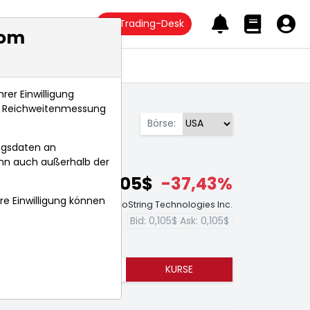
Trading-Desk
com
Anlagetrends
rer Einwilligung
s, Reichweitenmessung
Börse:
ngsdaten an
ann auch außerhalb der
0,105$
-37,43%
hre Einwilligung können
Echtzeit-Aktienkurs NanoString Technologies Inc.
Bid:
0,105$
Ask:
0,105$
TRENDS
KURSE