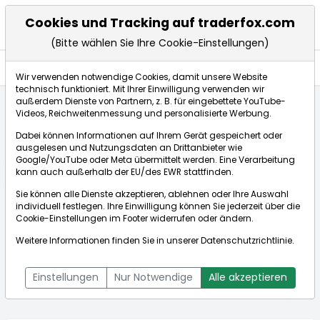
Cookies und Tracking auf traderfox.com
(Bitte wählen Sie Ihre Cookie-Einstellungen)
Aktien
Wir verwenden notwendige Cookies, damit unsere Website
technisch funktioniert. Mit Ihrer Einwilligung verwenden wir
außerdem Dienste von Partnern, z. B. für eingebettete YouTube-
Videos, Reichweitenmessung und personalisierte Werbung.
Startseite
Aktien
Humble Group AB
Aktienkurse
Dabei können Informationen auf Ihrem Gerät gespeichert oder
ausgelesen und Nutzungsdaten an Drittanbieter wie
Google/YouTube oder Meta übermittelt werden. Eine Verarbeitung
Börse:
kann auch außerhalb der EU/des EWR stattfinden.
Sie können alle Dienste akzeptieren, ablehnen oder Ihre Auswahl
individuell festlegen. Ihre Einwilligung können Sie jederzeit über die
Cookie-Einstellungen
im Footer widerrufen oder ändern.
Humble Group AB
0,511€
-0,20%
Weitere Informationen finden Sie in unserer
Datenschutzrichtlinie
.
Echtzeit-Aktienkurs Humble Group AB
[WKN: A2JAZV | ISIN:
Bid:
0,506€
Ask:
0,516€
SE0006261046]
Einstellungen
Nur Notwendige
Alle akzeptieren
Aktienkurse