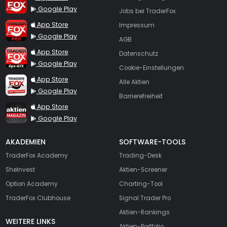
Google Play
Jobs bei TraderFox
TraderFox Pro
App Store
Impressum
Google Play
AGB
TraderFox dpa-AFX ProFeed
App Store
Datenschutz
Google Play
Cookie-Einstellungen
TraderFox Live Trading
App Store
Alle Aktien
Google Play
Barrierefreiheit
TraderFox aktien Magazin
App Store
Google Play
AKADEMIEN
SOFTWARE-TOOLS
TraderFox Academy
Trading-Desk
SheInvest
Aktien-Screener
Option Academy
Charting-Tool
TraderFox Clubhouse
Signal Trader Pro
Aktien-Rankings
WEITERE LINKS
Aktien-Portfolio