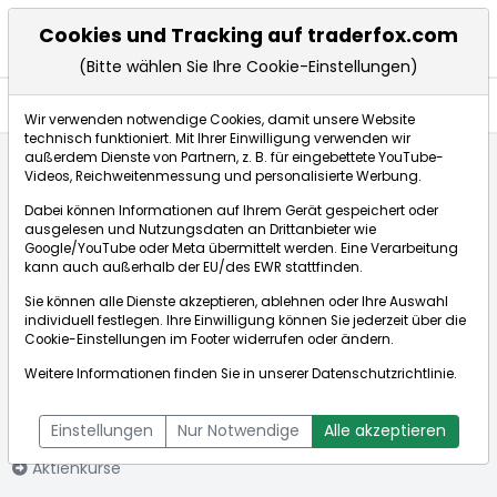
Cookies und Tracking auf traderfox.com
(Bitte wählen Sie Ihre Cookie-Einstellungen)
Aktien
Wir verwenden notwendige Cookies, damit unsere Website
technisch funktioniert. Mit Ihrer Einwilligung verwenden wir
außerdem Dienste von Partnern, z. B. für eingebettete YouTube-
Videos, Reichweitenmessung und personalisierte Werbung.
Startseite
Aktien
JENOPTIK AG NA O.N.
Aktienkurse
Dabei können Informationen auf Ihrem Gerät gespeichert oder
ausgelesen und Nutzungsdaten an Drittanbieter wie
Google/YouTube oder Meta übermittelt werden. Eine Verarbeitung
Börse:
kann auch außerhalb der EU/des EWR stattfinden.
Sie können alle Dienste akzeptieren, ablehnen oder Ihre Auswahl
individuell festlegen. Ihre Einwilligung können Sie jederzeit über die
Cookie-Einstellungen
im Footer widerrufen oder ändern.
JENOPTIK AG NA
39,300€
+2,34%
Weitere Informationen finden Sie in unserer
Datenschutzrichtlinie
.
O.N.
Echtzeit-Aktienkurs JENOPTIK AG NA O.N.
[WKN: A2NB60 | ISIN:
Bid:
39,220€
Ask:
39,380€
Einstellungen
Nur Notwendige
Alle akzeptieren
DE000A2NB601]
Aktienkurse