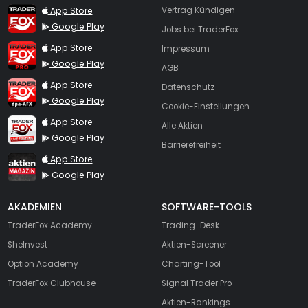
TraderFox App
App Store
Vertrag Kündigen
Google Play
Jobs bei TraderFox
TraderFox Pro
App Store
Impressum
Google Play
AGB
TraderFox dpa-AFX ProFeed
App Store
Datenschutz
Google Play
Cookie-Einstellungen
TraderFox Live Trading
App Store
Alle Aktien
Google Play
Barrierefreiheit
TraderFox aktien Magazin
App Store
Google Play
AKADEMIEN
SOFTWARE-TOOLS
TraderFox Academy
Trading-Desk
SheInvest
Aktien-Screener
Option Academy
Charting-Tool
TraderFox Clubhouse
Signal Trader Pro
Aktien-Rankings