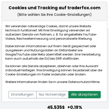
Cookies und Tracking auf traderfox.com
(Bitte wählen Sie Ihre Cookie-Einstellungen)
Aktien
Wir verwenden notwendige Cookies, damit unsere Website
technisch funktioniert. Mit Ihrer Einwilligung verwenden wir
außerdem Dienste von Partnern, z. B. für eingebettete YouTube-
Videos, Reichweitenmessung und personalisierte Werbung.
Startseite
Aktien
Canadian Natural Resources Ltd.
Dabei können Informationen auf Ihrem Gerät gespeichert oder
Aktienkurse
ausgelesen und Nutzungsdaten an Drittanbieter wie
Google/YouTube oder Meta übermittelt werden. Eine Verarbeitung
kann auch außerhalb der EU/des EWR stattfinden.
Börse:
Sie können alle Dienste akzeptieren, ablehnen oder Ihre Auswahl
individuell festlegen. Ihre Einwilligung können Sie jederzeit über die
Cookie-Einstellungen
im Footer widerrufen oder ändern.
Weitere Informationen finden Sie in unserer
Datenschutzrichtlinie
.
Canadian Natural Resources Ltd.
[WKN: 865114 | ISIN: CA1363851017]
Einstellungen
Nur Notwendige
Alle akzeptieren
Aktienkurse
45,535$
+0,19%