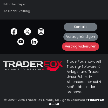
Stillhalter-Depot
Die Trader-Zeitung
Kontakt
offizielle Social Media-Accounts
Vertrag kündigen
Vertrag widerrufen
TraderFox entwickelt
Trading-Software für
Anleger und Trader.
Unser Echtzeit-
Aktienscreener setzt
Maßstäbe in der
Branche.
© 2022 - 2026 TraderFox GmbH, All Rights Reserved
TraderFox
GmbH