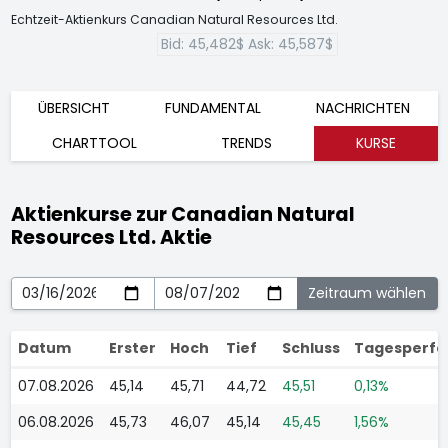
Echtzeit-Aktienkurs Canadian Natural Resources Ltd.
Bid:
45,482$
Ask:
45,587$
ÜBERSICHT
FUNDAMENTAL
NACHRICHTEN
CHARTTOOL
TRENDS
KURSE
Aktienkurse zur Canadian Natural
Resources Ltd. Aktie
Datum
Erster
Hoch
Tief
Schluss
Tagesperf
07.08.2026
45,14
45,71
44,72
45,51
0,13%
06.08.2026
45,73
46,07
45,14
45,45
1,56%