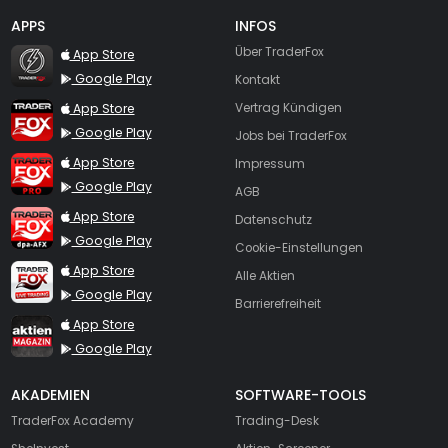
APPS
INFOS
TraderFox Flash
Über TraderFox
App Store
Google Play
Kontakt
TraderFox App
App Store
Vertrag Kündigen
Google Play
Jobs bei TraderFox
TraderFox Pro
App Store
Impressum
Google Play
AGB
TraderFox dpa-AFX ProFeed
App Store
Datenschutz
Google Play
Cookie-Einstellungen
TraderFox Live Trading
App Store
Alle Aktien
Google Play
Barrierefreiheit
TraderFox aktien Magazin
App Store
Google Play
AKADEMIEN
SOFTWARE-TOOLS
TraderFox Academy
Trading-Desk