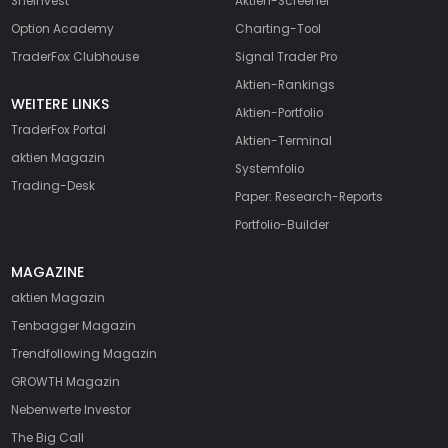
SheInvest
Aktien-Screener
Option Academy
Charting-Tool
TraderFox Clubhouse
Signal Trader Pro
Aktien-Rankings
WEITERE LINKS
Aktien-Portfolio
TraderFox Portal
Aktien-Terminal
aktien Magazin
Systemfolio
Trading-Desk
Paper: Research-Reports
Portfolio-Builder
MAGAZINE
aktien
Magazin
Tenbagger Magazin
Trendfollowing Magazin
GROWTH
Magazin
Nebenwerte Investor
The Big Call