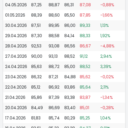
04.05.2026
87,25
88,87
86,31
87,08
-0,88%
01.05.2026
88,39
88,60
85,50
87,85
-1,66%
30.04.2026
87,51
89,95
86,00
89,33
1,13%
29.04.2026
87,30
88,58
84,14
88,33
1,92%
28.04.2026
92,53
93,08
86,56
86,67
-4,88%
27.04.2026
90,00
93,13
88,52
91,12
2,94%
24.04.2026
85,63
88,72
85,00
88,52
3,39%
23.04.2026
86,32
87,21
84,88
85,62
-0,02%
22.04.2026
85,12
86,92
83,86
85,64
2,11%
21.04.2026
85,86
87,39
83,38
83,87
-1,34%
20.04.2026
84,49
86,69
83,40
85,01
-0,28%
17.04.2026
81,83
85,74
80,29
85,25
1,04%