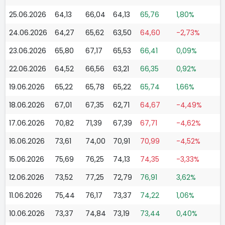
25.06.2026
64,13
66,04
64,13
65,76
1,80%
24.06.2026
64,27
65,62
63,50
64,60
-2,73%
23.06.2026
65,80
67,17
65,53
66,41
0,09%
22.06.2026
64,52
66,56
63,21
66,35
0,92%
19.06.2026
65,22
65,78
65,22
65,74
1,66%
18.06.2026
67,01
67,35
62,71
64,67
-4,49%
17.06.2026
70,82
71,39
67,39
67,71
-4,62%
16.06.2026
73,61
74,00
70,91
70,99
-4,52%
15.06.2026
75,69
76,25
74,13
74,35
-3,33%
12.06.2026
73,52
77,25
72,79
76,91
3,62%
11.06.2026
75,44
76,17
73,37
74,22
1,06%
10.06.2026
73,37
74,84
73,19
73,44
0,40%