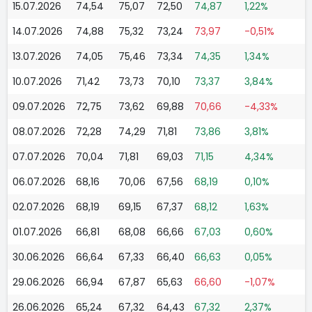
15.07.2026
74,54
75,07
72,50
74,87
1,22%
14.07.2026
74,88
75,32
73,24
73,97
-0,51%
13.07.2026
74,05
75,46
73,34
74,35
1,34%
10.07.2026
71,42
73,73
70,10
73,37
3,84%
09.07.2026
72,75
73,62
69,88
70,66
-4,33%
08.07.2026
72,28
74,29
71,81
73,86
3,81%
07.07.2026
70,04
71,81
69,03
71,15
4,34%
06.07.2026
68,16
70,06
67,56
68,19
0,10%
02.07.2026
68,19
69,15
67,37
68,12
1,63%
01.07.2026
66,81
68,08
66,66
67,03
0,60%
30.06.2026
66,64
67,33
66,40
66,63
0,05%
29.06.2026
66,94
67,87
65,63
66,60
-1,07%
26.06.2026
65,24
67,32
64,43
67,32
2,37%