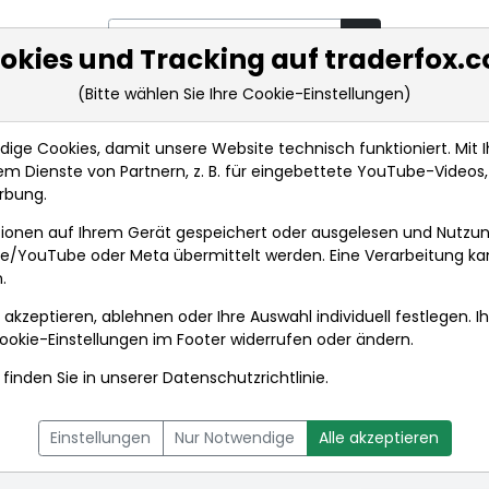
okies und Tracking auf traderfox.
(Bitte wählen Sie Ihre Cookie-Einstellungen)
rkt-Analysen
Market Tools
Realtimekurse
Nachrichten
ge Cookies, damit unsere Website technisch funktioniert. Mit Ih
m Dienste von Partnern, z. B. für eingebettete YouTube-Video
rbung.
tienkurse
ionen auf Ihrem Gerät gespeichert oder ausgelesen und Nutzu
gle/YouTube oder Meta übermittelt werden. Eine Verarbeitung k
.
 akzeptieren, ablehnen oder Ihre Auswahl individuell festlegen. I
ookie-Einstellungen
im Footer widerrufen oder ändern.
finden Sie in unserer
Datenschutzrichtlinie
.
L
NACHRICHTEN
CHARTTOOL
Einstellungen
Nur Notwendige
Alle akzeptieren