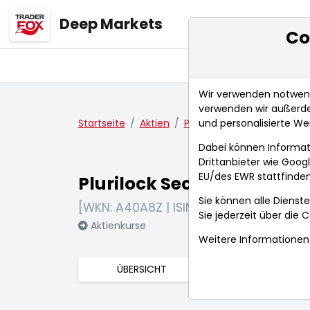
Deep Markets
Co
Übersicht
Ma
Wir verwenden notwendi
verwenden wir außerde
und personalisierte We
Startseite
Aktien
Plurilock Security Inc.
Ak
Dabei können Informat
Drittanbieter wie Goo
EU/des EWR stattfinden
Plurilock Security Inc.
Sie können alle Dienste
[WKN: A40A8Z | ISIN: CA72942L4001]
Sie jederzeit über die
C
Aktienkurse
Weitere Informationen 
ÜBERSICHT
FUNDAMENTA