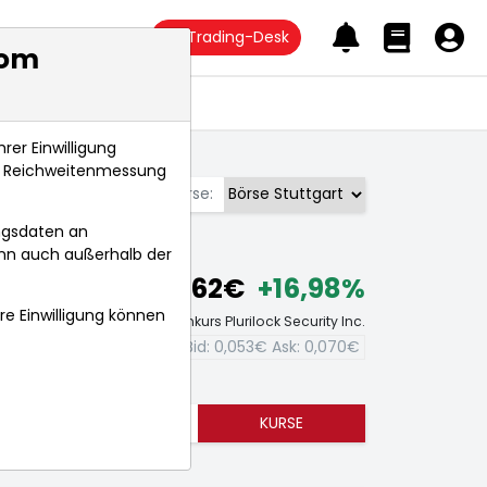
Trading-Desk
com
Anlagetrends
rer Einwilligung
s, Reichweitenmessung
Börse:
ngsdaten an
ann auch außerhalb der
0,062€
+16,98%
hre Einwilligung können
Echtzeit-Aktienkurs Plurilock Security Inc.
Bid:
0,053€
Ask:
0,070€
TRENDS
KURSE