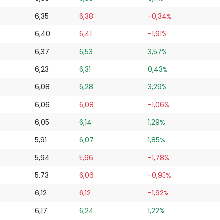
6,35
6,38
-0,34%
6,40
6,41
-1,91%
6,37
6,53
3,57%
6,23
6,31
0,43%
6,08
6,28
3,29%
6,06
6,08
-1,06%
6,05
6,14
1,29%
5,91
6,07
1,85%
5,94
5,96
-1,78%
5,73
6,06
-0,93%
6,12
6,12
-1,92%
6,17
6,24
1,22%