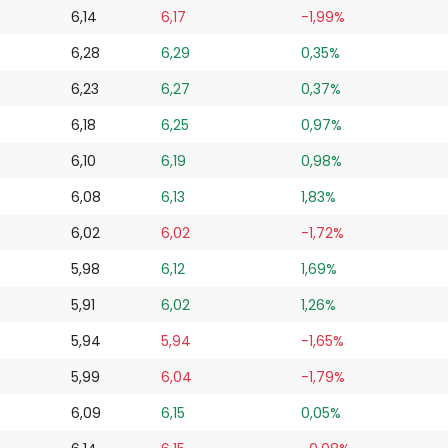
6,14
6,17
-1,99%
6,28
6,29
0,35%
6,23
6,27
0,37%
6,18
6,25
0,97%
6,10
6,19
0,98%
6,08
6,13
1,83%
6,02
6,02
-1,72%
5,98
6,12
1,69%
5,91
6,02
1,26%
5,94
5,94
-1,65%
5,99
6,04
-1,79%
6,09
6,15
0,05%