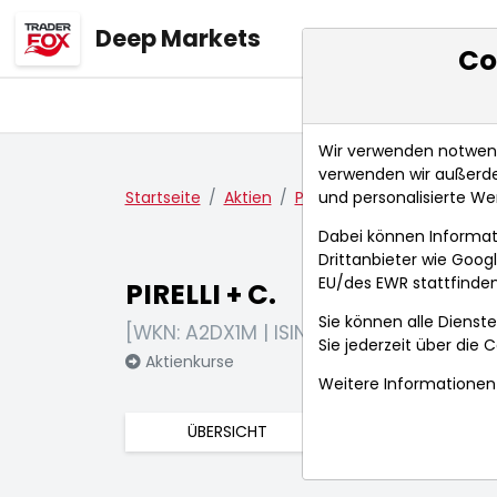
Deep Markets
Co
Übersicht
Ma
Wir verwenden notwendi
verwenden wir außerde
und personalisierte We
Startseite
Aktien
PIRELLI + C.
Aktienkurse
Dabei können Informat
Drittanbieter wie Goo
EU/des EWR stattfinden
PIRELLI + C.
Sie können alle Dienste
[WKN: A2DX1M | ISIN: IT0005278236]
Sie jederzeit über die
C
Aktienkurse
Weitere Informationen 
ÜBERSICHT
FUNDAMENTA