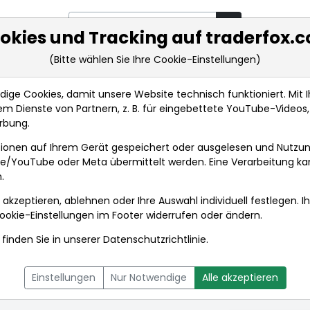
okies und Tracking auf traderfox.
(Bitte wählen Sie Ihre Cookie-Einstellungen)
rkt-Analysen
Market Tools
Realtimekurse
Nachrichten
ge Cookies, damit unsere Website technisch funktioniert. Mit Ih
m Dienste von Partnern, z. B. für eingebettete YouTube-Video
rbung.
ionen auf Ihrem Gerät gespeichert oder ausgelesen und Nutzu
gle/YouTube oder Meta übermittelt werden. Eine Verarbeitung k
.
 akzeptieren, ablehnen oder Ihre Auswahl individuell festlegen. I
ookie-Einstellungen
im Footer widerrufen oder ändern.
finden Sie in unserer
Datenschutzrichtlinie
.
L
NACHRICHTEN
CHARTTOOL
Einstellungen
Nur Notwendige
Alle akzeptieren