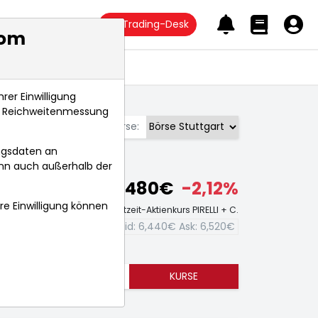
Trading-Desk
com
Anlagetrends
rer Einwilligung
s, Reichweitenmessung
Börse:
ngsdaten an
ann auch außerhalb der
6,480€
-2,12%
hre Einwilligung können
Echtzeit-Aktienkurs PIRELLI + C.
Bid:
6,440€
Ask:
6,520€
TRENDS
KURSE