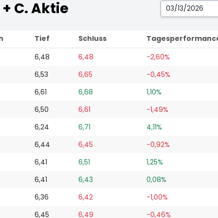
 + C. Aktie
h
Tief
Schluss
Tagesperformanc
6,48
6,48
-2,60%
6,53
6,65
-0,45%
6,61
6,68
1,10%
6,50
6,61
-1,49%
6,24
6,71
4,11%
6,44
6,45
-0,92%
6,41
6,51
1,25%
6,41
6,43
0,08%
6,36
6,42
-1,00%
6,45
6,49
-0,46%