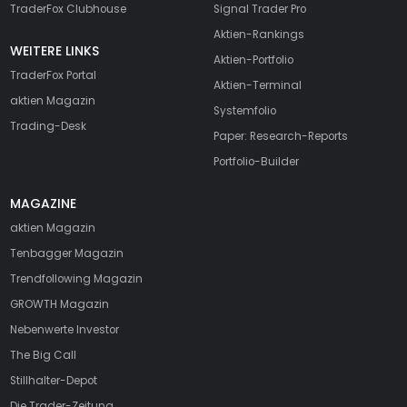
TraderFox Clubhouse
Signal Trader Pro
Aktien-Rankings
WEITERE LINKS
Aktien-Portfolio
TraderFox Portal
Aktien-Terminal
aktien Magazin
Systemfolio
Trading-Desk
Paper: Research-Reports
Portfolio-Builder
MAGAZINE
aktien
Magazin
Tenbagger Magazin
Trendfollowing Magazin
GROWTH
Magazin
Nebenwerte Investor
The Big Call
Stillhalter-Depot
Die Trader-Zeitung