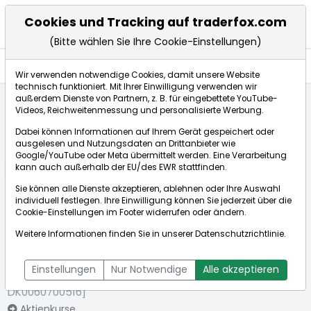
Cookies und Tracking auf traderfox.com
(Bitte wählen Sie Ihre Cookie-Einstellungen)
Aktien
Wir verwenden notwendige Cookies, damit unsere Website
technisch funktioniert. Mit Ihrer Einwilligung verwenden wir
außerdem Dienste von Partnern, z. B. für eingebettete YouTube-
Videos, Reichweitenmessung und personalisierte Werbung.
Startseite
Aktien
Per Aarsleff Holding A/S
Aktienkurse
Dabei können Informationen auf Ihrem Gerät gespeichert oder
ausgelesen und Nutzungsdaten an Drittanbieter wie
Google/YouTube oder Meta übermittelt werden. Eine Verarbeitung
Börse:
kann auch außerhalb der EU/des EWR stattfinden.
Sie können alle Dienste akzeptieren, ablehnen oder Ihre Auswahl
individuell festlegen. Ihre Einwilligung können Sie jederzeit über die
Cookie-Einstellungen
im Footer widerrufen oder ändern.
Per Aarsleff
97,850€
-0,66%
Weitere Informationen finden Sie in unserer
Datenschutzrichtlinie
.
Holding A/S
Echtzeit-Aktienkurs Per Aarsleff Holding A/S
[WKN: A2AD7T |
Bid:
97,100€
Ask:
98,600€
Einstellungen
Nur Notwendige
Alle akzeptieren
ISIN:
DK0060700516]
Aktienkurse