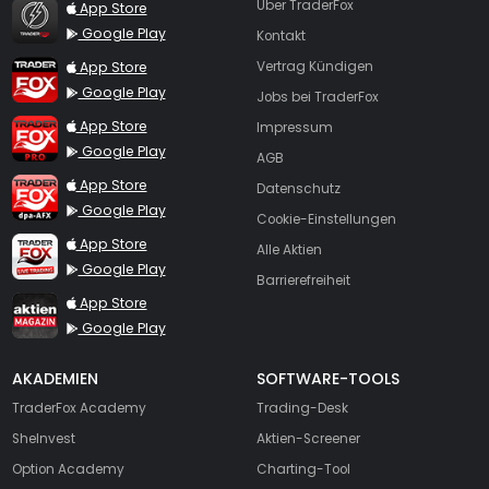
TraderFox Flash
Über TraderFox
App Store
Google Play
Kontakt
TraderFox App
App Store
Vertrag Kündigen
Google Play
Jobs bei TraderFox
TraderFox Pro
App Store
Impressum
Google Play
AGB
TraderFox dpa-AFX ProFeed
App Store
Datenschutz
Google Play
Cookie-Einstellungen
TraderFox Live Trading
App Store
Alle Aktien
Google Play
Barrierefreiheit
TraderFox aktien Magazin
App Store
Google Play
AKADEMIEN
SOFTWARE-TOOLS
TraderFox Academy
Trading-Desk
SheInvest
Aktien-Screener
Option Academy
Charting-Tool