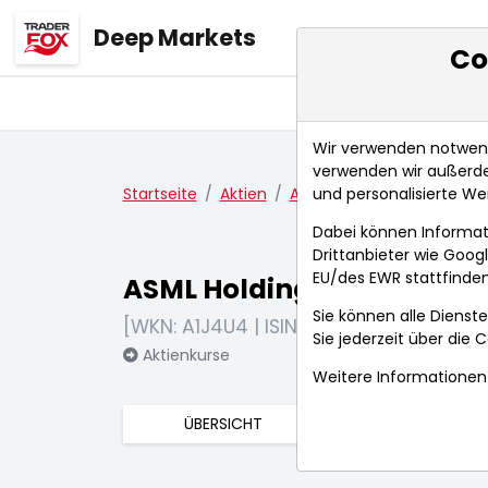
Deep Markets
Co
Übersicht
Ma
Wir verwenden notwendi
verwenden wir außerde
und personalisierte We
Startseite
Aktien
ASML Holding N.V.
Aktie
Dabei können Informat
Drittanbieter wie Goo
EU/des EWR stattfinden
ASML Holding N.V.
Sie können alle Dienste
[WKN: A1J4U4 | ISIN: NL0010273215]
Sie jederzeit über die
C
Aktienkurse
Weitere Informationen 
ÜBERSICHT
FUNDAMENTA