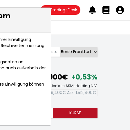
Trading-Desk
com
Anlagetrends
rer Einwilligung
s, Reichweitenmessung
Börse:
ngsdaten an
ann auch außerhalb der
1.505,900€
+0,53%
hre Einwilligung können
Echtzeit-Aktienkurs ASML Holding N.V.
Bid:
1.499,400€
Ask:
1.512,400€
TRENDS
KURSE