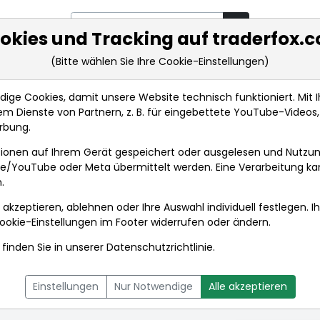
okies und Tracking auf traderfox.
(Bitte wählen Sie Ihre Cookie-Einstellungen)
rkt-Analysen
Market Tools
Realtimekurse
Nachrichten
ge Cookies, damit unsere Website technisch funktioniert. Mit Ih
m Dienste von Partnern, z. B. für eingebettete YouTube-Video
rbung.
nkurse
ionen auf Ihrem Gerät gespeichert oder ausgelesen und Nutzu
gle/YouTube oder Meta übermittelt werden. Eine Verarbeitung k
.
 akzeptieren, ablehnen oder Ihre Auswahl individuell festlegen. I
ookie-Einstellungen
im Footer widerrufen oder ändern.
finden Sie in unserer
Datenschutzrichtlinie
.
L
NACHRICHTEN
CHARTTOOL
Einstellungen
Nur Notwendige
Alle akzeptieren