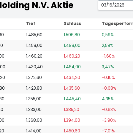
olding N.V. Aktie
Tief
Schluss
Tagesperfor
80
1.485,60
1.506,80
0,59%
00
1.458,00
1.498,00
2,59%
,00
1.460,20
1.460,20
-1,60%
,00
1.430,40
1.484,00
3,47%
,20
1.372,60
1.434,20
-0,10%
,80
1.423,80
1.435,60
-0,68%
,80
1.355,00
1.445,40
4,35%
20
1.333,00
1.385,20
-0,63%
,00
1.368,60
1.394,00
-3,90%
,20
1.414,00
1.450,60
-7,01%