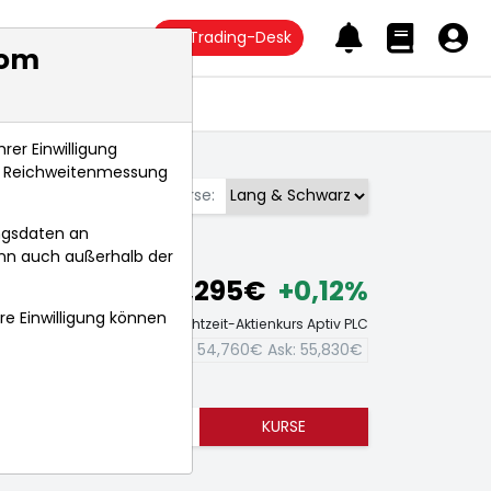
Trading-Desk
com
Anlagetrends
rer Einwilligung
s, Reichweitenmessung
Börse:
ngsdaten an
ann auch außerhalb der
55,295€
+0,12%
hre Einwilligung können
Echtzeit-Aktienkurs Aptiv PLC
Bid:
54,760€
Ask:
55,830€
TRENDS
KURSE