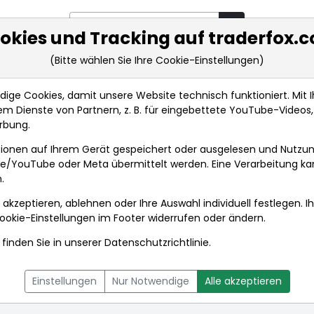
okies und Tracking auf traderfox.
(Bitte wählen Sie Ihre Cookie-Einstellungen)
rkt-Analysen
Market Tools
Realtimekurse
Nachrichten
ge Cookies, damit unsere Website technisch funktioniert. Mit Ih
m Dienste von Partnern, z. B. für eingebettete YouTube-Video
rbung.
ionen auf Ihrem Gerät gespeichert oder ausgelesen und Nutzu
gle/YouTube oder Meta übermittelt werden. Eine Verarbeitung k
.
 akzeptieren, ablehnen oder Ihre Auswahl individuell festlegen. I
ookie-Einstellungen
im Footer widerrufen oder ändern.
finden Sie in unserer
Datenschutzrichtlinie
.
L
NACHRICHTEN
CHARTTOOL
Einstellungen
Nur Notwendige
Alle akzeptieren