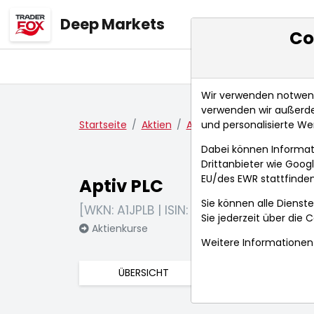
Deep Markets
Co
Übersicht
Ma
Wir verwenden notwendi
verwenden wir außerde
und personalisierte We
Startseite
Aktien
Aptiv PLC
Aktienkurse
Dabei können Informat
Drittanbieter wie Goo
EU/des EWR stattfinden
Aptiv PLC
Sie können alle Dienste
[WKN: A1JPLB | ISIN: JE00B783TY65]
Sie jederzeit über die
C
Aktienkurse
Weitere Informationen 
ÜBERSICHT
FUNDAMENTA