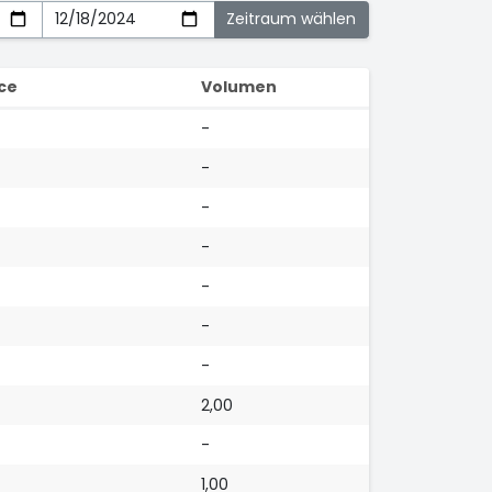
ce
Volumen
-
-
-
-
-
-
-
2,00
-
1,00