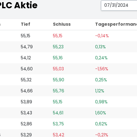
PLC Aktie
h
Tief
Schluss
Tagesperforman
55,15
55,15
-0,14%
54,79
55,23
0,13%
54,12
55,16
0,24%
54,60
55,03
-1,56%
55,32
55,90
0,25%
4
54,66
55,76
1,12%
53,89
55,15
0,98%
53,43
54,61
1,60%
52,86
53,75
0,62%
6
53,29
53,42
-0,21%