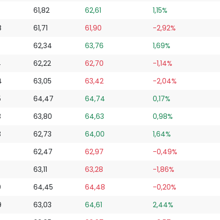
4
61,82
62,61
1,15%
8
61,71
61,90
-2,92%
62,34
63,76
1,69%
4
62,22
62,70
-1,14%
4
63,05
63,42
-2,04%
5
64,47
64,74
0,17%
3
63,80
64,63
0,98%
3
62,73
64,00
1,64%
62,47
62,97
-0,49%
63,11
63,28
-1,86%
9
64,45
64,48
-0,20%
9
63,03
64,61
2,44%