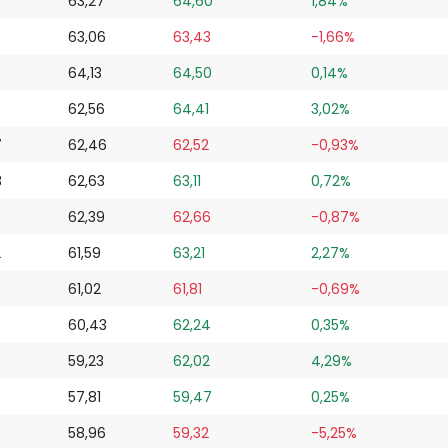
63,27
64,60
1,84%
5
63,06
63,43
-1,66%
6
64,13
64,50
0,14%
62,56
64,41
3,02%
7
62,46
62,52
-0,93%
3
62,63
63,11
0,72%
6
62,39
62,66
-0,87%
2
61,59
63,21
2,27%
61,02
61,81
-0,69%
60,43
62,24
0,35%
59,23
62,02
4,29%
57,81
59,47
0,25%
9
58,96
59,32
-5,25%