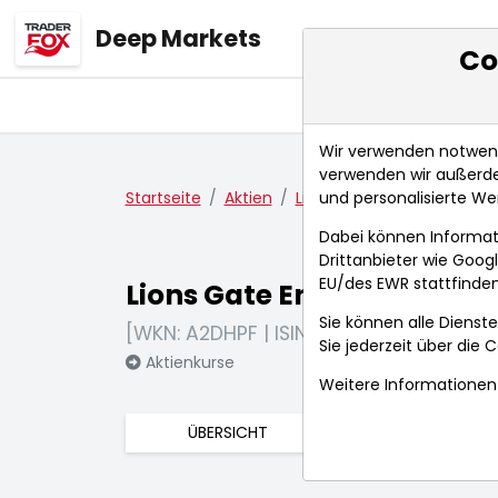
Deep Markets
Co
Übersicht
Ma
Wir verwenden notwendi
verwenden wir außerde
und personalisierte We
Startseite
Aktien
Lions Gate Entertainment 
Dabei können Informat
Drittanbieter wie Goo
EU/des EWR stattfinden
Lions Gate Entertainment 
Sie können alle Dienste
[WKN: A2DHPF | ISIN: CA5359195008]
Sie jederzeit über die
C
Aktienkurse
Weitere Informationen 
ÜBERSICHT
FUNDAMENTA