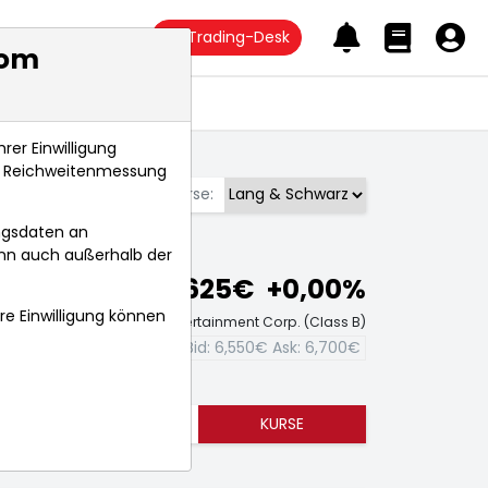
Trading-Desk
com
Anlagetrends
rer Einwilligung
s, Reichweitenmessung
Börse:
ngsdaten an
ann auch außerhalb der
6,625€
+0,00%
hre Einwilligung können
it-Aktienkurs Lions Gate Entertainment Corp. (Class B)
Bid:
6,550€
Ask:
6,700€
TRENDS
KURSE