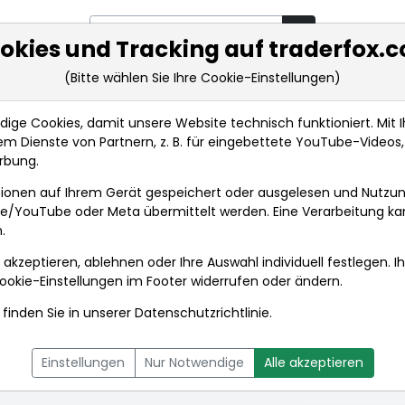
okies und Tracking auf traderfox.
(Bitte wählen Sie Ihre Cookie-Einstellungen)
rkt-Analysen
Market Tools
Realtimekurse
Nachrichten
ge Cookies, damit unsere Website technisch funktioniert. Mit Ih
m Dienste von Partnern, z. B. für eingebettete YouTube-Video
rbung.
Corp. (Class B)
Aktienkurse
ionen auf Ihrem Gerät gespeichert oder ausgelesen und Nutzu
gle/YouTube oder Meta übermittelt werden. Eine Verarbeitung k
.
Corp. (Class B)
 akzeptieren, ablehnen oder Ihre Auswahl individuell festlegen. I
Echtze
ookie-Einstellungen
im Footer widerrufen oder ändern.
finden Sie in unserer
Datenschutzrichtlinie
.
L
NACHRICHTEN
CHARTTOOL
Einstellungen
Nur Notwendige
Alle akzeptieren