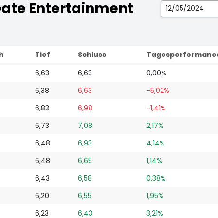
Gate Entertainment
h
Tief
Schluss
Tagesperformanc
6,63
6,63
0,00%
6,38
6,63
-5,02%
6,83
6,98
-1,41%
6,73
7,08
2,17%
6,48
6,93
4,14%
6,48
6,65
1,14%
6,43
6,58
0,38%
6,20
6,55
1,95%
6,23
6,43
3,21%