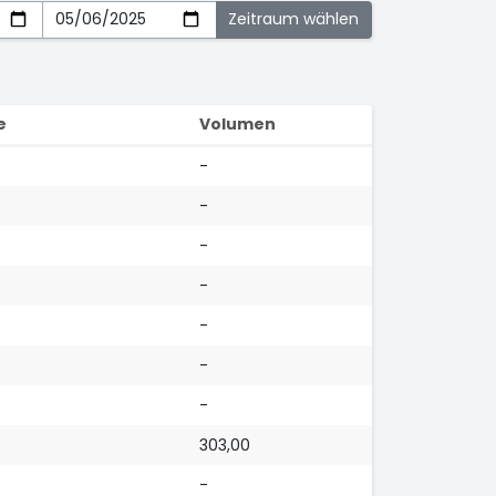
e
Volumen
-
-
-
-
-
-
-
303,00
-