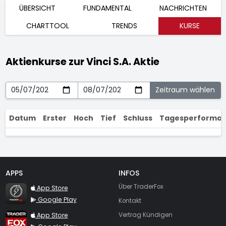
ÜBERSICHT
FUNDAMENTAL
NACHRICHTEN
CHARTTOOL
TRENDS
KURSE
Aktienkurse zur Vinci S.A. Aktie
Datum
Erster
Hoch
Tief
Schluss
Tagesperforma
APPS
INFOS
TraderFox Flash
Über TraderFox
App Store
Google Play
Kontakt
TraderFox App
App Store
Vertrag Kündigen