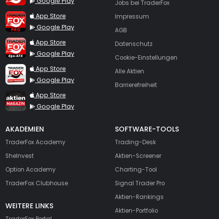
Google Play
Jobs bei TraderFox
TraderFox Pro
App Store
Impressum
Google Play
AGB
TraderFox dpa-AFX ProFeed
App Store
Datenschutz
Google Play
Cookie-Einstellungen
TraderFox Live Trading
App Store
Alle Aktien
Google Play
Barrierefreiheit
TraderFox aktien Magazin
App Store
Google Play
AKADEMIEN
SOFTWARE-TOOLS
TraderFox Academy
Trading-Desk
SheInvest
Aktien-Screener
Option Academy
Charting-Tool
TraderFox Clubhouse
Signal Trader Pro
Aktien-Rankings
WEITERE LINKS
Aktien-Portfolio
TraderFox Portal