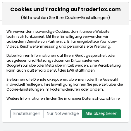
Cookies und Tracking auf traderfox.com
(Bitte wählen Sie Ihre Cookie-Einstellungen)
Aktien
Wir verwenden notwendige Cookies, damit unsere Website
technisch funktioniert. Mit Ihrer Einwilligung verwenden wir
außerdem Dienste von Partnern, z. B. für eingebettete YouTube-
Videos, Reichweitenmessung und personalisierte Werbung.
Startseite
Aktien
Vinci S.A.
Aktienkurse
Dabei können Informationen auf Ihrem Gerät gespeichert oder
ausgelesen und Nutzungsdaten an Drittanbieter wie
Google/YouTube oder Meta übermittelt werden. Eine Verarbeitung
Börse:
kann auch außerhalb der EU/des EWR stattfinden.
Sie können alle Dienste akzeptieren, ablehnen oder Ihre Auswahl
individuell festlegen. Ihre Einwilligung können Sie jederzeit über die
Cookie-Einstellungen
im Footer widerrufen oder ändern.
Vinci S.A.
86,965€
+0,58%
Weitere Informationen finden Sie in unserer
Datenschutzrichtlinie
.
Echtzeit-Aktienkurs Vinci S.A.
[WKN: 867475 | ISIN:
Bid:
0,000€
Ask:
0,000€
FR0000125486]
Einstellungen
Nur Notwendige
Alle akzeptieren
Aktienkurse