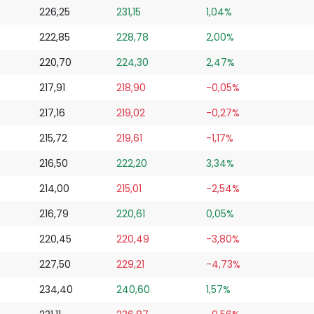
226,25
231,15
1,04%
222,85
228,78
2,00%
220,70
224,30
2,47%
217,91
218,90
-0,05%
217,16
219,02
-0,27%
215,72
219,61
-1,17%
216,50
222,20
3,34%
214,00
215,01
-2,54%
216,79
220,61
0,05%
220,45
220,49
-3,80%
227,50
229,21
-4,73%
234,40
240,60
1,57%