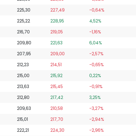
225,30
227,49
-0,64%
225,22
228,95
4,52%
216,70
219,05
-1,16%
209,80
221,63
6,04%
207,95
209,00
-2,57%
212,23
214,51
-0,65%
215,00
215,92
0,22%
213,63
215,45
-0,91%
212,80
217,42
3,25%
209,63
210,58
-3,27%
215,01
217,70
-2,94%
222,21
224,30
-2,96%