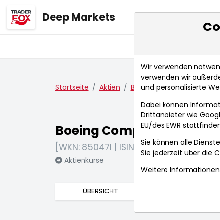
Deep Markets
Co
Übersicht
Ma
Wir verwenden notwendi
verwenden wir außerde
und personalisierte We
Startseite
Aktien
Boeing Company
Aktie
Dabei können Informat
Drittanbieter wie Goo
EU/des EWR stattfinden
Boeing Company
Sie können alle Dienste
[WKN: 850471 | ISIN: US0970231058]
Sie jederzeit über die
C
Aktienkurse
Weitere Informationen 
ÜBERSICHT
FUNDAMENTA