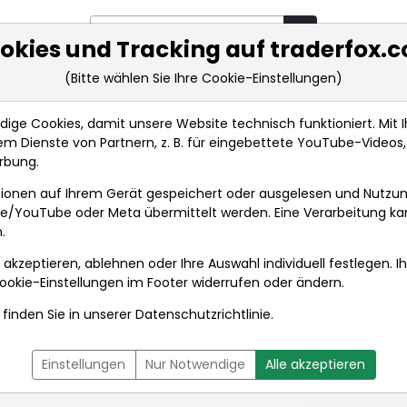
okies und Tracking auf traderfox.
(Bitte wählen Sie Ihre Cookie-Einstellungen)
rkt-Analysen
Market Tools
Realtimekurse
Nachrichten
ge Cookies, damit unsere Website technisch funktioniert. Mit Ih
m Dienste von Partnern, z. B. für eingebettete YouTube-Video
rbung.
nkurse
ionen auf Ihrem Gerät gespeichert oder ausgelesen und Nutzu
gle/YouTube oder Meta übermittelt werden. Eine Verarbeitung k
.
 akzeptieren, ablehnen oder Ihre Auswahl individuell festlegen. I
ookie-Einstellungen
im Footer widerrufen oder ändern.
finden Sie in unserer
Datenschutzrichtlinie
.
L
NACHRICHTEN
CHARTTOOL
Einstellungen
Nur Notwendige
Alle akzeptieren