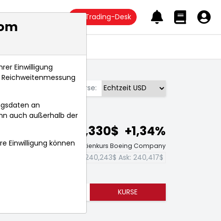
Trading-Desk
com
Anlagetrends
rer Einwilligung
s, Reichweitenmessung
Börse:
ngsdaten an
ann auch außerhalb der
240,330$
+1,34%
hre Einwilligung können
Echtzeit-Aktienkurs Boeing Company
Bid:
240,243$
Ask:
240,417$
TRENDS
KURSE