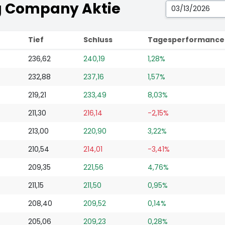
g Company Aktie
Tief
Schluss
Tagesperformance
236,62
240,19
1,28%
232,88
237,16
1,57%
219,21
233,49
8,03%
211,30
216,14
-2,15%
213,00
220,90
3,22%
210,54
214,01
-3,41%
209,35
221,56
4,76%
211,15
211,50
0,95%
208,40
209,52
0,14%
205,06
209,23
0,28%