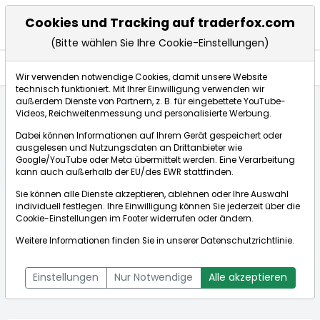
Cookies und Tracking auf traderfox.com
(Bitte wählen Sie Ihre Cookie-Einstellungen)
Aktien
Wir verwenden notwendige Cookies, damit unsere Website
technisch funktioniert. Mit Ihrer Einwilligung verwenden wir
außerdem Dienste von Partnern, z. B. für eingebettete YouTube-
Videos, Reichweitenmessung und personalisierte Werbung.
Startseite
Aktien
Gerdau (ADRs)
Aktienkurse
Dabei können Informationen auf Ihrem Gerät gespeichert oder
ausgelesen und Nutzungsdaten an Drittanbieter wie
Google/YouTube oder Meta übermittelt werden. Eine Verarbeitung
Börse:
kann auch außerhalb der EU/des EWR stattfinden.
Sie können alle Dienste akzeptieren, ablehnen oder Ihre Auswahl
individuell festlegen. Ihre Einwilligung können Sie jederzeit über die
Cookie-Einstellungen
im Footer widerrufen oder ändern.
Gerdau (ADRs)
5,110$
-0,58%
Weitere Informationen finden Sie in unserer
Datenschutzrichtlinie
.
Echtzeit-Aktienkurs Gerdau (ADRs)
[WKN: 915270 | ISIN:
Bid:
5,081$
Ask:
5,139$
US3737371050]
Einstellungen
Nur Notwendige
Alle akzeptieren
Aktienkurse