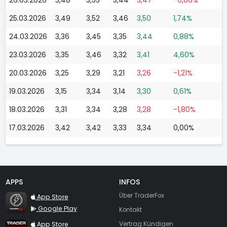
25.03.2026
3,49
3,52
3,46
3,50
1,74%
24.03.2026
3,36
3,45
3,35
3,44
0,88%
23.03.2026
3,35
3,46
3,32
3,41
4,60%
20.03.2026
3,25
3,29
3,21
3,26
-1,21%
19.03.2026
3,15
3,34
3,14
3,30
0,61%
18.03.2026
3,31
3,34
3,28
3,28
-1,80%
17.03.2026
3,42
3,42
3,33
3,34
0,00%
APPS
INFOS
TraderFox Flash
Über TraderFox
App Store
Google Play
Kontakt
TraderFox App
App Store
Vertrag Kündigen