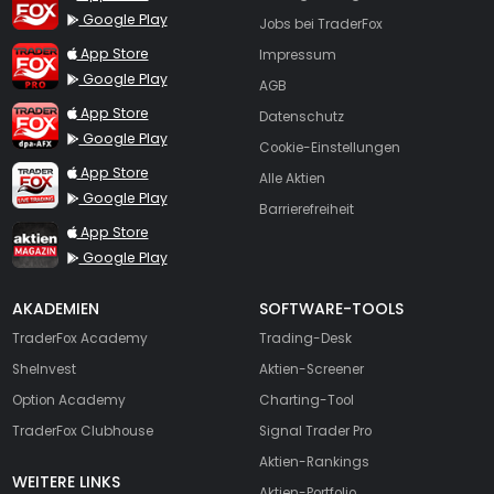
Google Play
Jobs bei TraderFox
TraderFox Pro
App Store
Impressum
Google Play
AGB
TraderFox dpa-AFX ProFeed
App Store
Datenschutz
Google Play
Cookie-Einstellungen
TraderFox Live Trading
App Store
Alle Aktien
Google Play
Barrierefreiheit
TraderFox aktien Magazin
App Store
Google Play
AKADEMIEN
SOFTWARE-TOOLS
TraderFox Academy
Trading-Desk
SheInvest
Aktien-Screener
Option Academy
Charting-Tool
TraderFox Clubhouse
Signal Trader Pro
Aktien-Rankings
WEITERE LINKS
Aktien-Portfolio