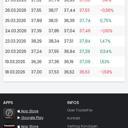
26.03.2026
37,55
38,17
37,44
37,53
-0,56%
25.03.2026
37,89
38,13
36,39
37,74
0,75%
24.03.2026
37,39
37,85
37,04
37,46
-1,00%
23.03.2026
38,29
38,34
37,51
37,84
1,47%
20.03.2026
37,24
37,55
36,94
37,29
0,54%
19.03.2026
36,26
37,36
36,19
37,09
1,53%
18.03.2026
37,00
37,53
36,52
36,53
-1,59%
APPS
INFOS
TraderFox Flash
Über TraderFox
App Store
Google Play
Kontakt
TraderFox App
App Store
Vertrag Kündigen