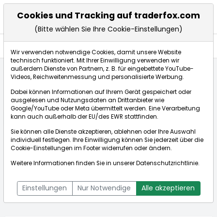
Cookies und Tracking auf traderfox.com
(Bitte wählen Sie Ihre Cookie-Einstellungen)
Aktien
Wir verwenden notwendige Cookies, damit unsere Website
technisch funktioniert. Mit Ihrer Einwilligung verwenden wir
außerdem Dienste von Partnern, z. B. für eingebettete YouTube-
Videos, Reichweitenmessung und personalisierte Werbung.
Startseite
Aktien
KBR Inc.
Aktienkurse
Dabei können Informationen auf Ihrem Gerät gespeichert oder
ausgelesen und Nutzungsdaten an Drittanbieter wie
Google/YouTube oder Meta übermittelt werden. Eine Verarbeitung
Börse:
kann auch außerhalb der EU/des EWR stattfinden.
Sie können alle Dienste akzeptieren, ablehnen oder Ihre Auswahl
individuell festlegen. Ihre Einwilligung können Sie jederzeit über die
Cookie-Einstellungen
im Footer widerrufen oder ändern.
KBR Inc.
38,010$
+1,17%
Weitere Informationen finden Sie in unserer
Datenschutzrichtlinie
.
Echtzeit-Aktienkurs KBR Inc.
[WKN: A0LEFS | ISIN:
Bid:
37,854$
Ask:
38,166$
US48242W1062]
Einstellungen
Nur Notwendige
Alle akzeptieren
Aktienkurse