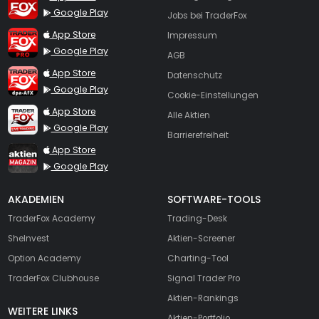
Google Play
Jobs bei TraderFox
TraderFox Pro
App Store
Impressum
Google Play
AGB
TraderFox dpa-AFX ProFeed
App Store
Datenschutz
Google Play
Cookie-Einstellungen
TraderFox Live Trading
App Store
Alle Aktien
Google Play
Barrierefreiheit
TraderFox aktien Magazin
App Store
Google Play
AKADEMIEN
SOFTWARE-TOOLS
TraderFox Academy
Trading-Desk
SheInvest
Aktien-Screener
Option Academy
Charting-Tool
TraderFox Clubhouse
Signal Trader Pro
Aktien-Rankings
WEITERE LINKS
Aktien-Portfolio