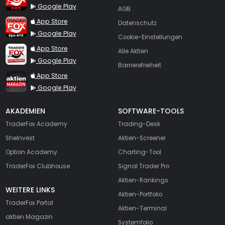
Google Play
AGB
TraderFox dpa-AFX ProFeed
App Store
Datenschutz
Google Play
Cookie-Einstellungen
TraderFox Live Trading
App Store
Alle Aktien
Google Play
Barrierefreiheit
TraderFox aktien Magazin
App Store
Google Play
AKADEMIEN
SOFTWARE-TOOLS
TraderFox Academy
Trading-Desk
SheInvest
Aktien-Screener
Option Academy
Charting-Tool
TraderFox Clubhouse
Signal Trader Pro
Aktien-Rankings
WEITERE LINKS
Aktien-Portfolio
TraderFox Portal
Aktien-Terminal
aktien Magazin
Systemfolio