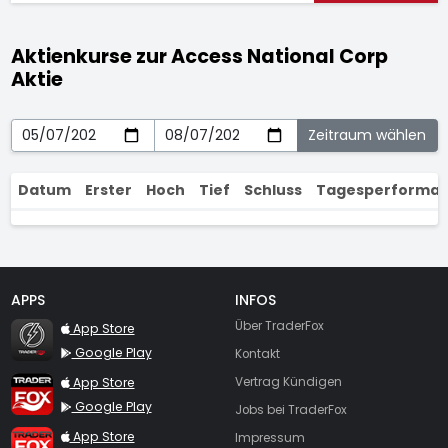
Aktienkurse zur Access National Corp
Aktie
Datum
Erster
Hoch
Tief
Schluss
Tagesperforma
APPS
INFOS
TraderFox Flash
Über TraderFox
App Store
Google Play
Kontakt
TraderFox App
App Store
Vertrag Kündigen
Google Play
Jobs bei TraderFox
TraderFox Pro
App Store
Impressum