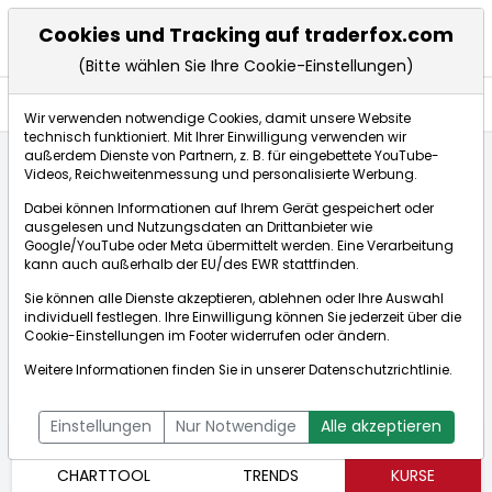
Cookies und Tracking auf traderfox.com
(Bitte wählen Sie Ihre Cookie-Einstellungen)
Aktien
Wir verwenden notwendige Cookies, damit unsere Website
technisch funktioniert. Mit Ihrer Einwilligung verwenden wir
außerdem Dienste von Partnern, z. B. für eingebettete YouTube-
Videos, Reichweitenmessung und personalisierte Werbung.
Startseite
Aktien
Access National Corp
Aktienkurse
Dabei können Informationen auf Ihrem Gerät gespeichert oder
ausgelesen und Nutzungsdaten an Drittanbieter wie
Google/YouTube oder Meta übermittelt werden. Eine Verarbeitung
Access National
kann auch außerhalb der EU/des EWR stattfinden.
Corp
Echtzeit-Aktienkurs Access National Corp
Sie können alle Dienste akzeptieren, ablehnen oder Ihre Auswahl
[WKN: A0D9Z7 | ISIN:
Bid:
Ask:
individuell festlegen. Ihre Einwilligung können Sie jederzeit über die
Cookie-Einstellungen
im Footer widerrufen oder ändern.
US0043371014]
Aktienkurse
Weitere Informationen finden Sie in unserer
Datenschutzrichtlinie
.
Einstellungen
Nur Notwendige
Alle akzeptieren
ÜBERSICHT
FUNDAMENTAL
NACHRICHTEN
CHARTTOOL
TRENDS
KURSE