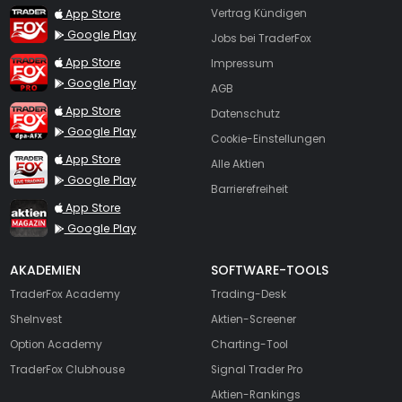
TraderFox App
App Store
Vertrag Kündigen
Google Play
Jobs bei TraderFox
TraderFox Pro
App Store
Impressum
Google Play
AGB
TraderFox dpa-AFX ProFeed
App Store
Datenschutz
Google Play
Cookie-Einstellungen
TraderFox Live Trading
App Store
Alle Aktien
Google Play
Barrierefreiheit
TraderFox aktien Magazin
App Store
Google Play
AKADEMIEN
SOFTWARE-TOOLS
TraderFox Academy
Trading-Desk
SheInvest
Aktien-Screener
Option Academy
Charting-Tool
TraderFox Clubhouse
Signal Trader Pro
Aktien-Rankings