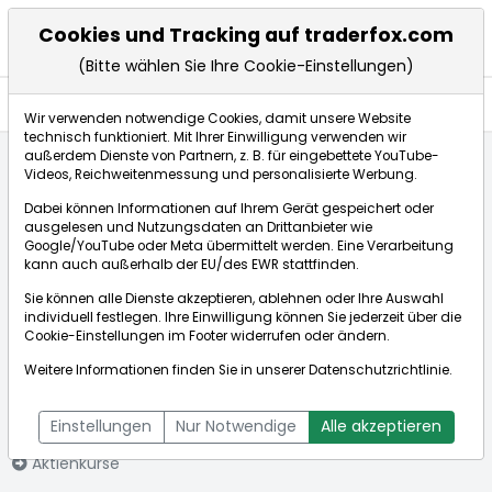
Cookies und Tracking auf traderfox.com
(Bitte wählen Sie Ihre Cookie-Einstellungen)
Aktien
Wir verwenden notwendige Cookies, damit unsere Website
technisch funktioniert. Mit Ihrer Einwilligung verwenden wir
außerdem Dienste von Partnern, z. B. für eingebettete YouTube-
Videos, Reichweitenmessung und personalisierte Werbung.
Startseite
Aktien
Capri Holdings Ltd.
Aktienkurse
Dabei können Informationen auf Ihrem Gerät gespeichert oder
ausgelesen und Nutzungsdaten an Drittanbieter wie
Google/YouTube oder Meta übermittelt werden. Eine Verarbeitung
Börse:
kann auch außerhalb der EU/des EWR stattfinden.
Sie können alle Dienste akzeptieren, ablehnen oder Ihre Auswahl
individuell festlegen. Ihre Einwilligung können Sie jederzeit über die
Cookie-Einstellungen
im Footer widerrufen oder ändern.
Capri Holdings
15,300$
+2,00%
Weitere Informationen finden Sie in unserer
Datenschutzrichtlinie
.
Ltd.
Echtzeit-Aktienkurs Capri Holdings Ltd.
[WKN: A2PBDX | ISIN:
Bid:
15,290$
Ask:
17,700$
Einstellungen
Nur Notwendige
Alle akzeptieren
VGG1890L1076]
Aktienkurse