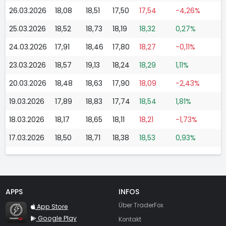
26.03.2026
18,08
18,51
17,50
17,54
-4,26%
25.03.2026
18,52
18,73
18,19
18,32
0,27%
24.03.2026
17,91
18,46
17,80
18,27
-0,11%
23.03.2026
18,57
19,13
18,24
18,29
1,11%
20.03.2026
18,48
18,63
17,90
18,09
-2,43%
19.03.2026
17,89
18,83
17,74
18,54
1,81%
18.03.2026
18,17
18,65
18,11
18,21
-1,73%
17.03.2026
18,50
18,71
18,38
18,53
0,93%
APPS
INFOS
TraderFox Flash
Über TraderFox
App Store
Google Play
Kontakt