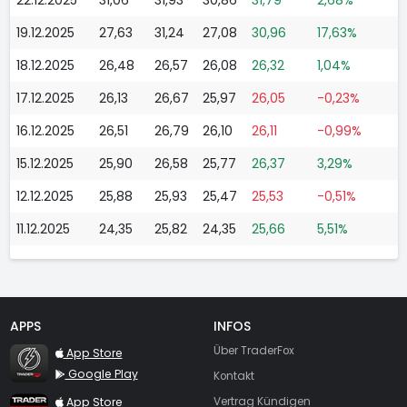
19.12.2025
27,63
31,24
27,08
30,96
17,63%
18.12.2025
26,48
26,57
26,08
26,32
1,04%
17.12.2025
26,13
26,67
25,97
26,05
-0,23%
16.12.2025
26,51
26,79
26,10
26,11
-0,99%
15.12.2025
25,90
26,58
25,77
26,37
3,29%
12.12.2025
25,88
25,93
25,47
25,53
-0,51%
11.12.2025
24,35
25,82
24,35
25,66
5,51%
APPS
INFOS
TraderFox Flash
Über TraderFox
App Store
Google Play
Kontakt
TraderFox App
App Store
Vertrag Kündigen