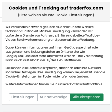
Cookies und Tracking auf traderfox.com
(Bitte wählen Sie Ihre Cookie-Einstellungen)
Aktien
Wir verwenden notwendige Cookies, damit unsere Website
technisch funktioniert. Mit Ihrer Einwilligung verwenden wir
außerdem Dienste von Partnern, z. B. für eingebettete YouTube-
Videos, Reichweitenmessung und personalisierte Werbung.
Startseite
Aktien
Carnival PLC
Aktienkurse
Dabei können Informationen auf Ihrem Gerät gespeichert oder
ausgelesen und Nutzungsdaten an Drittanbieter wie
Google/YouTube oder Meta übermittelt werden. Eine Verarbeitung
Börse:
kann auch außerhalb der EU/des EWR stattfinden.
Sie können alle Dienste akzeptieren, ablehnen oder Ihre Auswahl
individuell festlegen. Ihre Einwilligung können Sie jederzeit über die
Cookie-Einstellungen
im Footer widerrufen oder ändern.
Carnival PLC
27,490$
+6,63%
Weitere Informationen finden Sie in unserer
Datenschutzrichtlinie
.
Echtzeit-Aktienkurs Carnival PLC
[WKN: 264713 | ISIN:
Bid:
27,290$
Ask:
27,480$
US14365C1036]
Einstellungen
Nur Notwendige
Alle akzeptieren
Aktienkurse