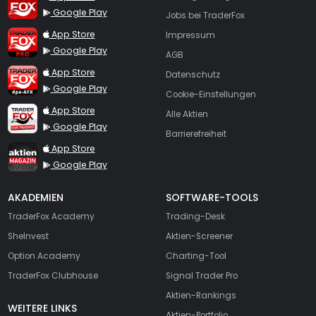
Google Play
Jobs bei TraderFox
TraderFox Pro
App Store
Impressum
Google Play
AGB
TraderFox dpa-AFX ProFeed
App Store
Datenschutz
Google Play
Cookie-Einstellungen
TraderFox Live Trading
App Store
Alle Aktien
Google Play
Barrierefreiheit
TraderFox aktien Magazin
App Store
Google Play
AKADEMIEN
SOFTWARE-TOOLS
TraderFox Academy
Trading-Desk
SheInvest
Aktien-Screener
Option Academy
Charting-Tool
TraderFox Clubhouse
Signal Trader Pro
Aktien-Rankings
WEITERE LINKS
Aktien-Portfolio