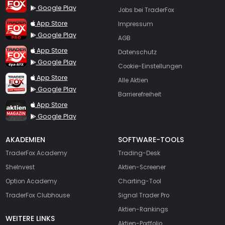
Google Play
Jobs bei TraderFox
TraderFox Pro
App Store
Impressum
Google Play
AGB
TraderFox dpa-AFX ProFeed
App Store
Datenschutz
Google Play
Cookie-Einstellungen
TraderFox Live Trading
App Store
Alle Aktien
Google Play
Barrierefreiheit
TraderFox aktien Magazin
App Store
Google Play
AKADEMIEN
SOFTWARE-TOOLS
TraderFox Academy
Trading-Desk
SheInvest
Aktien-Screener
Option Academy
Charting-Tool
TraderFox Clubhouse
Signal Trader Pro
Aktien-Rankings
WEITERE LINKS
Aktien-Portfolio