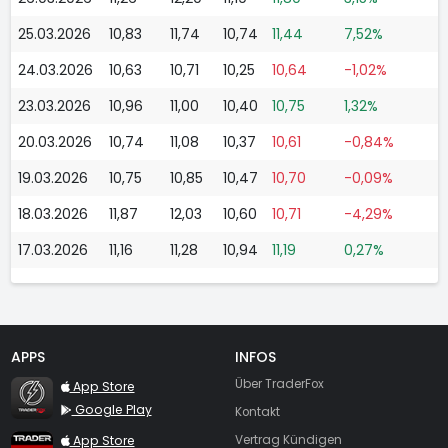
25.03.2026
10,83
11,74
10,74
11,44
7,52%
24.03.2026
10,63
10,71
10,25
10,64
-1,02%
23.03.2026
10,96
11,00
10,40
10,75
1,32%
20.03.2026
10,74
11,08
10,37
10,61
-0,84%
19.03.2026
10,75
10,85
10,47
10,70
-0,09%
18.03.2026
11,87
12,03
10,60
10,71
-4,29%
17.03.2026
11,16
11,28
10,94
11,19
0,27%
APPS
INFOS
TraderFox Flash
Über TraderFox
App Store
Google Play
Kontakt
TraderFox App
App Store
Vertrag Kündigen