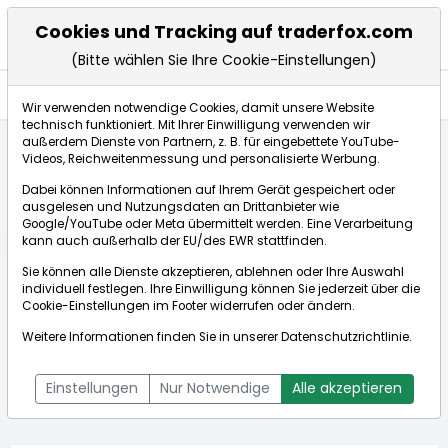
Cookies und Tracking auf traderfox.com
(Bitte wählen Sie Ihre Cookie-Einstellungen)
Aktien
Wir verwenden notwendige Cookies, damit unsere Website
technisch funktioniert. Mit Ihrer Einwilligung verwenden wir
außerdem Dienste von Partnern, z. B. für eingebettete YouTube-
Videos, Reichweitenmessung und personalisierte Werbung.
Startseite
Aktien
Trevi Therapeutics
Aktienkurse
Dabei können Informationen auf Ihrem Gerät gespeichert oder
ausgelesen und Nutzungsdaten an Drittanbieter wie
Google/YouTube oder Meta übermittelt werden. Eine Verarbeitung
Börse:
kann auch außerhalb der EU/des EWR stattfinden.
Sie können alle Dienste akzeptieren, ablehnen oder Ihre Auswahl
individuell festlegen. Ihre Einwilligung können Sie jederzeit über die
Cookie-Einstellungen
im Footer widerrufen oder ändern.
Trevi
18,490$
-0,05%
Weitere Informationen finden Sie in unserer
Datenschutzrichtlinie
.
Therapeutics
Echtzeit-Aktienkurs Trevi Therapeutics
[ISIN: US89532M1018]
Bid:
15,940$
Ask:
21,250$
Einstellungen
Nur Notwendige
Alle akzeptieren
Aktienkurse