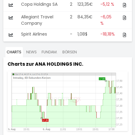
Copa Holdings SA
2
123,35€
-5,12 %
Allegiant Travel
2
84,35€
-6,05
Company
%
Spirit Airlines
-
1,08$
-18,18%
CHARTS
NEWS
FUNDAM.
BÖRSEN
Charts zur
ANA HOLDINGS INC.