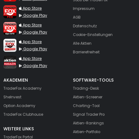
TraderFox Pro
App Store
Impressum
Google Play
AGB
TraderFox dpa-AFX ProFeed
App Store
Datenschutz
Google Play
Cookie-Einstellungen
TraderFox Live Trading
App Store
Alle Aktien
Google Play
Barrierefreiheit
TraderFox aktien Magazin
App Store
Google Play
AKADEMIEN
SOFTWARE-TOOLS
TraderFox Academy
Trading-Desk
SheInvest
Aktien-Screener
Option Academy
Charting-Tool
TraderFox Clubhouse
Signal Trader Pro
Aktien-Rankings
WEITERE LINKS
Aktien-Portfolio
TraderFox Portal