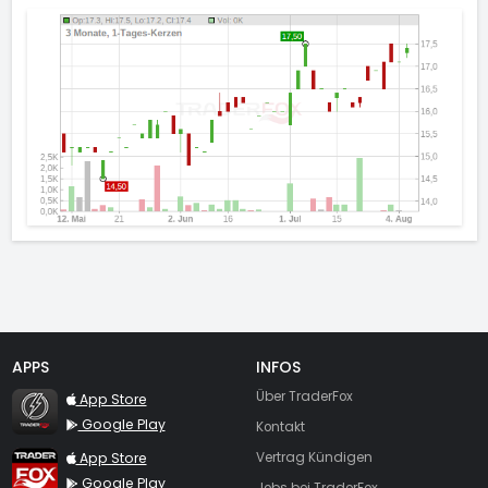
APPS
INFOS
TraderFox Flash
Über TraderFox
App Store
Google Play
Kontakt
TraderFox App
App Store
Vertrag Kündigen
Google Play
Jobs bei TraderFox