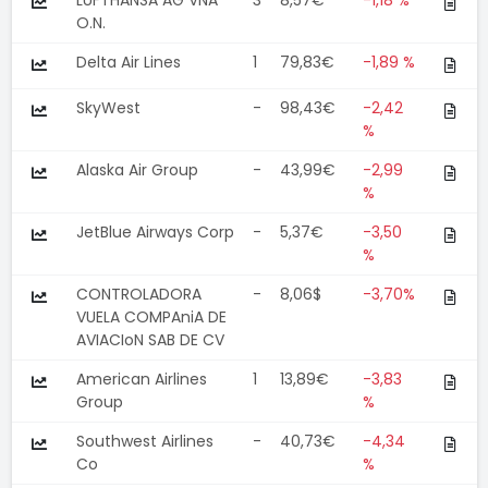
LUFTHANSA AG VNA
3
8,57€
-1,18 %
O.N.
Delta Air Lines
1
79,83€
-1,89 %
SkyWest
-
98,43€
-2,42
%
Alaska Air Group
-
43,99€
-2,99
%
JetBlue Airways Corp
-
5,37€
-3,50
%
CONTROLADORA
-
8,06$
-3,70%
VUELA COMPAniA DE
AVIACIoN SAB DE CV
American Airlines
1
13,89€
-3,83
Group
%
Southwest Airlines
-
40,73€
-4,34
Co
%