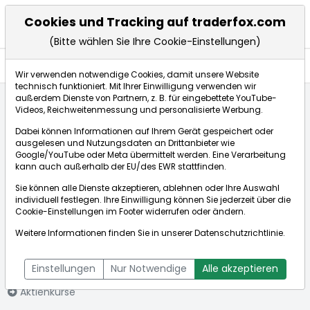
Cookies und Tracking auf traderfox.com
(Bitte wählen Sie Ihre Cookie-Einstellungen)
Anlagetrends
Wir verwenden notwendige Cookies, damit unsere Website
technisch funktioniert. Mit Ihrer Einwilligung verwenden wir
außerdem Dienste von Partnern, z. B. für eingebettete YouTube-
Videos, Reichweitenmessung und personalisierte Werbung.
Startseite
Aktien
ANA HOLDINGS INC.
Anlagetrends
Dabei können Informationen auf Ihrem Gerät gespeichert oder
ausgelesen und Nutzungsdaten an Drittanbieter wie
Google/YouTube oder Meta übermittelt werden. Eine Verarbeitung
Börse:
kann auch außerhalb der EU/des EWR stattfinden.
Sie können alle Dienste akzeptieren, ablehnen oder Ihre Auswahl
individuell festlegen. Ihre Einwilligung können Sie jederzeit über die
Cookie-Einstellungen
im Footer widerrufen oder ändern.
ANA HOLDINGS
17,300€
+1,17%
Weitere Informationen finden Sie in unserer
Datenschutzrichtlinie
.
INC.
Echtzeit-Aktienkurs ANA HOLDINGS INC.
[WKN: 861920 | ISIN:
Bid:
17,100€
Ask:
17,500€
Einstellungen
Nur Notwendige
Alle akzeptieren
JP3429800000]
Aktienkurse