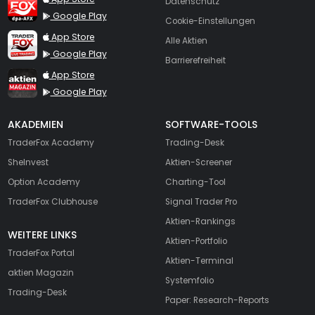
Datenschutz
Google Play
Cookie-Einstellungen
TraderFox Live Trading
App Store
Alle Aktien
Google Play
Barrierefreiheit
TraderFox aktien Magazin
App Store
Google Play
AKADEMIEN
SOFTWARE-TOOLS
TraderFox Academy
Trading-Desk
SheInvest
Aktien-Screener
Option Academy
Charting-Tool
TraderFox Clubhouse
Signal Trader Pro
Aktien-Rankings
WEITERE LINKS
Aktien-Portfolio
TraderFox Portal
Aktien-Terminal
aktien Magazin
Systemfolio
Trading-Desk
Paper: Research-Reports