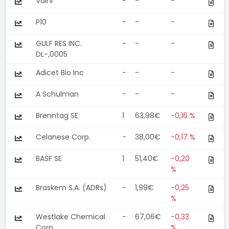
Valhi
-
-
-
P10
-
-
-
GULF RES INC.
-
-
-
DL-,0005
Adicet Bio Inc
-
-
-
A Schulman
-
-
-
Brenntag SE
1
63,98€
-0,16 %
Celanese Corp.
-
38,00€
-0,17 %
BASF SE
1
51,40€
-0,20
%
Braskem S.A. (ADRs)
-
1,99€
-0,25
%
Westlake Chemical
-
67,06€
-0,33
Corp.
%