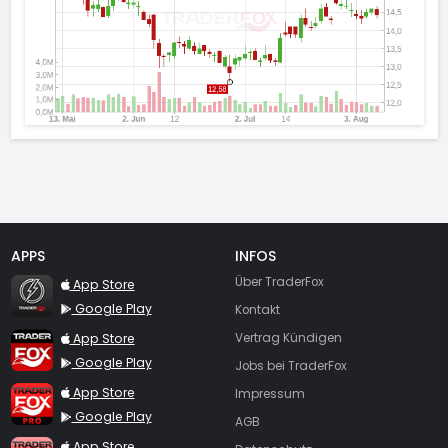
APPS
INFOS
TraderFox Flash
Über TraderFox
App Store
Google Play
Kontakt
TraderFox App
App Store
Vertrag Kündigen
Google Play
Jobs bei TraderFox
TraderFox Pro
App Store
Impressum
Google Play
AGB
TraderFox dpa-AFX ProFeed
App Store