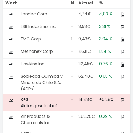
Wert
N
Aktuell
%
Landec Corp.
-
4,34€
4,83 %
LSB Industries Inc.
-
8,58€
3,31 %
FMC Corp.
1
9,43€
3,04 %
Methanex Corp.
-
46,11€
1,54 %
Hawkins Inc.
-
112,45€
0,76 %
Sociedad Quimica y
-
62,40€
0,65 %
Minera de Chile S.A.
(ADRs)
K+S
-
14,48€
+0,28%
Aktiengesellschaft
Air Products &
-
262,25€
0,29 %
Chemicals Inc.