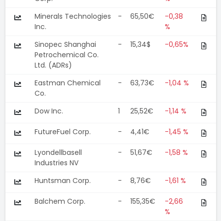
Minerals Technologies
-
65,50€
-0,38
Inc.
%
Sinopec Shanghai
-
15,34$
-0,65%
Petrochemical Co.
Ltd. (ADRs)
Eastman Chemical
-
63,73€
-1,04 %
Co.
Dow Inc.
1
25,52€
-1,14 %
FutureFuel Corp.
-
4,41€
-1,45 %
Lyondellbasell
-
51,67€
-1,58 %
Industries NV
Huntsman Corp.
-
8,76€
-1,61 %
Balchem Corp.
-
155,35€
-2,66
%