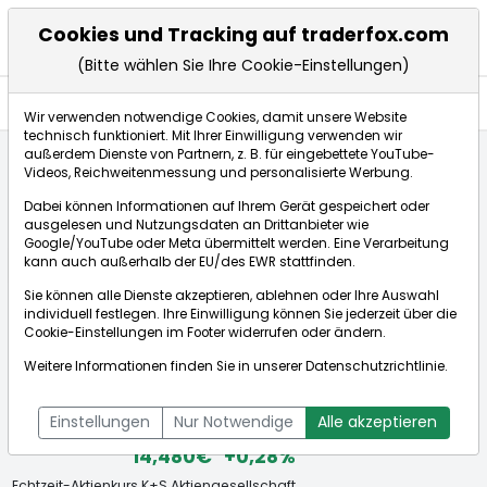
Cookies und Tracking auf traderfox.com
(Bitte wählen Sie Ihre Cookie-Einstellungen)
Anlagetrends
Wir verwenden notwendige Cookies, damit unsere Website
technisch funktioniert. Mit Ihrer Einwilligung verwenden wir
außerdem Dienste von Partnern, z. B. für eingebettete YouTube-
Videos, Reichweitenmessung und personalisierte Werbung.
Startseite
Aktien
K+S Aktiengesellschaft
Anlagetrends
Dabei können Informationen auf Ihrem Gerät gespeichert oder
ausgelesen und Nutzungsdaten an Drittanbieter wie
Google/YouTube oder Meta übermittelt werden. Eine Verarbeitung
Börse:
kann auch außerhalb der EU/des EWR stattfinden.
Sie können alle Dienste akzeptieren, ablehnen oder Ihre Auswahl
individuell festlegen. Ihre Einwilligung können Sie jederzeit über die
Cookie-Einstellungen
im Footer widerrufen oder ändern.
K+S Aktiengesellschaft
Weitere Informationen finden Sie in unserer
Datenschutzrichtlinie
.
[WKN: KSAG88 | ISIN: DE000KSAG888]
Aktienkurse
Einstellungen
Nur Notwendige
Alle akzeptieren
14,480€
+0,28%
Echtzeit-Aktienkurs K+S Aktiengesellschaft