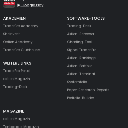
Google Play
AKADEMIEN
SOFTWARE-TOOLS
TraderFox Academy
Trading-Desk
SheInvest
Aktien-Screener
Option Academy
Charting-Tool
TraderFox Clubhouse
Signal Trader Pro
Aktien-Rankings
WEITERE LINKS
Aktien-Portfolio
TraderFox Portal
Aktien-Terminal
aktien Magazin
Systemfolio
Trading-Desk
Paper: Research-Reports
Portfolio-Builder
MAGAZINE
aktien
Magazin
Tenbagger Magazin