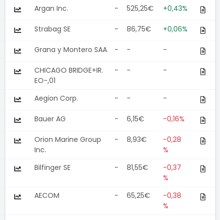
Argan Inc.
-
525,25€
+0,43%
Strabag SE
-
86,75€
+0,06%
Grana y Montero SAA
-
-
-
CHICAGO BRIDGE+IR.
-
-
-
EO-,01
Aegion Corp.
-
-
-
Bauer AG
-
6,15€
-0,16%
Orion Marine Group
-
8,93€
-0,28
Inc.
%
Bilfinger SE
-
81,55€
-0,37
%
AECOM
-
65,25€
-0,38
%