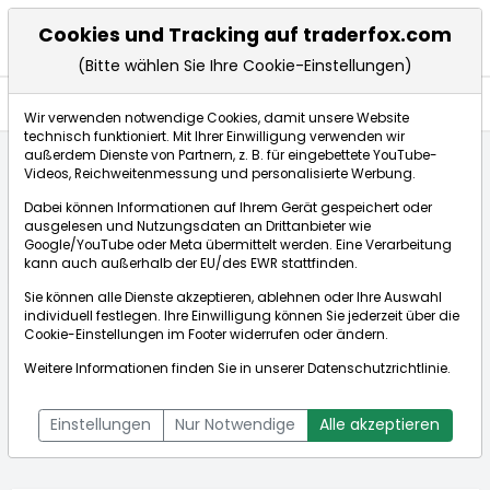
Cookies und Tracking auf traderfox.com
(Bitte wählen Sie Ihre Cookie-Einstellungen)
Anlagetrends
Wir verwenden notwendige Cookies, damit unsere Website
technisch funktioniert. Mit Ihrer Einwilligung verwenden wir
außerdem Dienste von Partnern, z. B. für eingebettete YouTube-
Videos, Reichweitenmessung und personalisierte Werbung.
Startseite
Aktien
Matrix Service Co.
Anlagetrends
Dabei können Informationen auf Ihrem Gerät gespeichert oder
ausgelesen und Nutzungsdaten an Drittanbieter wie
Google/YouTube oder Meta übermittelt werden. Eine Verarbeitung
Börse:
kann auch außerhalb der EU/des EWR stattfinden.
Sie können alle Dienste akzeptieren, ablehnen oder Ihre Auswahl
individuell festlegen. Ihre Einwilligung können Sie jederzeit über die
Cookie-Einstellungen
im Footer widerrufen oder ändern.
Matrix Service Co.
10,200€
-0,49%
Weitere Informationen finden Sie in unserer
Datenschutzrichtlinie
.
Echtzeit-Aktienkurs Matrix Service Co.
[WKN: 880420 | ISIN:
Bid:
10,100€
Ask:
10,300€
US5768531056]
Einstellungen
Nur Notwendige
Alle akzeptieren
Aktienkurse