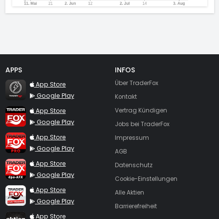
APPS
INFOS
TraderFox Flash
Über TraderFox
App Store
Google Play
Kontakt
TraderFox App
App Store
Vertrag Kündigen
Google Play
Jobs bei TraderFox
TraderFox Pro
App Store
Impressum
Google Play
AGB
TraderFox dpa-AFX ProFeed
App Store
Datenschutz
Google Play
Cookie-Einstellungen
TraderFox Live Trading
App Store
Alle Aktien
Google Play
Barrierefreiheit
TraderFox aktien Magazin
App Store