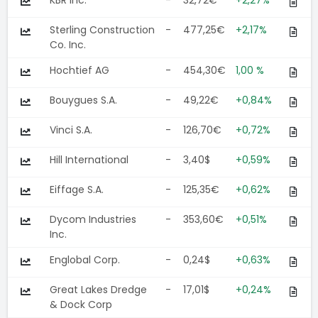
KBR Inc.
-
32,72€
+2,27%
Sterling Construction
-
477,25€
+2,17%
Co. Inc.
Hochtief AG
-
454,30€
1,00 %
Bouygues S.A.
-
49,22€
+0,84%
Vinci S.A.
-
126,70€
+0,72%
Hill International
-
3,40$
+0,59%
Eiffage S.A.
-
125,35€
+0,62%
Dycom Industries
-
353,60€
+0,51%
Inc.
Englobal Corp.
-
0,24$
+0,63%
Great Lakes Dredge
-
17,01$
+0,24%
& Dock Corp