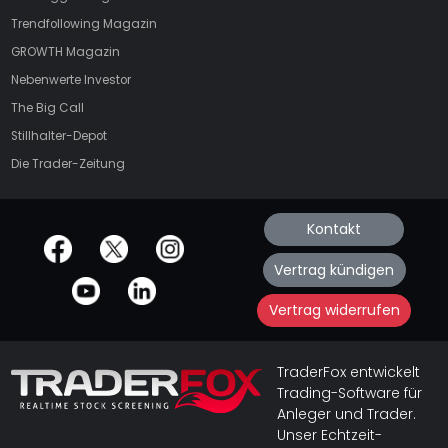
Trendfollowing Magazin
GROWTH
Magazin
Nebenwerte Investor
The Big Call
Stillhalter-Depot
Die Trader-Zeitung
Kontakt
offizielle Social Media-Accounts
Vertrag kündigen
Vertrag widerrufen
TraderFox entwickelt
Trading-Software für
Anleger und Trader.
Unser Echtzeit-