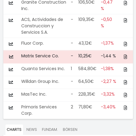
Granite Construction
-
106,50€
-0,47
Inc.
%
ACS, Actividades de
-
109,35€
-0,50
Construccion y
%
Servicios S.A.
Fluor Corp.
-
43,12€
-1,37%
Matrix Service Co.
-
10,25€
-1,44 %
Quanta Services Inc.
1
584,80€
-1,38%
Willdan Group Inc.
-
64,50€
-2,27 %
MasTec Inc.
-
228,35€
-3,32%
Primoris Services
2
71,80€
-3,40%
Corp.
CHARTS
NEWS
FUNDAM.
BÖRSEN